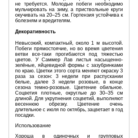
не требуется. Молодые побеги необходимо
мульчировать на зиму, а приствольные круги
окучивать на 20–25 см. Гортензия устойчива к
болезням и вредителям.
Декоративность
Невысокий, компактный, около 1 м высотой.
Побеги прямостоячие, но во время цветения
ветви все-таки прогибаются под тяжестью
цветов. У Саммер Лав листья насыщенно-
зелёные, яйцевидной формы с зазубринками
по краю. Цветки этого сорта меняют окраску 3
раза за сезон: 3 недели при распускании
белые, далее 3 недели розовые, в конце
сезона темно-розовые. Цветение обильное.
Соцветия плотные, округлые до 30–35 см
длиной. Для укрупнения соцветий, выполняют
весеннюю обрезку. Цветение очень
длительное с июля по октябрь, зацветает в год
посадки.
Использование
Хороша в одиночных и групповых