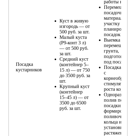
работы на учас
Перемещение
посадочного
материала по
Куст в живую
участку и
изгородь — от
планирование
500 руб. за шт.
посадок
Малый куста
Выемка и
(Р9-конт 3 л)
перемещение
— от 500 руб.
грунта,
за шт.
подготовка ям
Средний куст
под посадку
Посадка
(контейнер 5–
Посадка расте
кустарников
15 л) — от 750
с
до 3500 руб. за
корнеобразую
шт.
стимулятором
Крупный куст
роста корней
(контейнер
Одноразовый
15–45 л) — от
полив после
3500 до 6500
посадки,
руб. за шт.
формирование
поливочного
кольца и
установка
растяжек (при