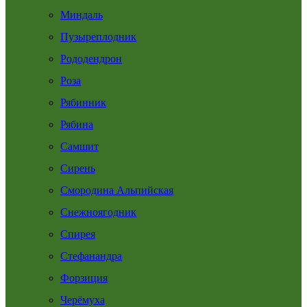
Миндаль
Пузыреплодник
Рододендрон
Роза
Рябинник
Рябина
Самшит
Сирень
Смородина Альпийская
Снежноягодник
Спирея
Стефанандра
Форзиция
Черёмуха