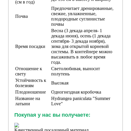
(см в год)
Предпочитает дренированные,
свежие, увлажненные,
Почва
плодородные суглинистые
почвы
Весна (3 декада апреля- 1
декада июня), осень (1 декада
сентября- 3 декада ноября),
Время посадки
зима для открытой корневой
системы. В контейнере можно
высаживать в любое время
года.
Отношение к
Светолюбивая, выносит
свету
полутень
Устойчивость к
Высокая
болезням
Плодоношение
Одногнездная коробочка
Название на
Hydrangea paniculata "Summer
латыни
Love"
Покупая у нас вы получаете:
Качественный посадочный материал