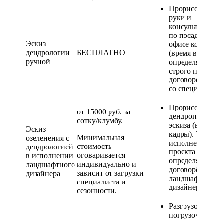
Прорисовка от
руки и
консультирова
по посадкам в
Эскиз
офисе компани
дендрологии
БЕСПЛАТНО
(время встречи
ручной
определяется
строго по
договоренност
со специалисто
Прорисовка
от 15000 руб. за
дендроплана и
сотку/клумбу.
эскиза (видовы
Эскиз
кадры). Техник
Минимальная
озеленения с
исполнения
стоимость
дендрологией
проекта
оговаривается
в исполнении
определяется п
индивидуально и
ландшафтного
договорённост
зависит от загрузки
дизайнера
ландшафтным
специалиста и
дизайнером
сезонности.
Разгрузо-
погрузочные