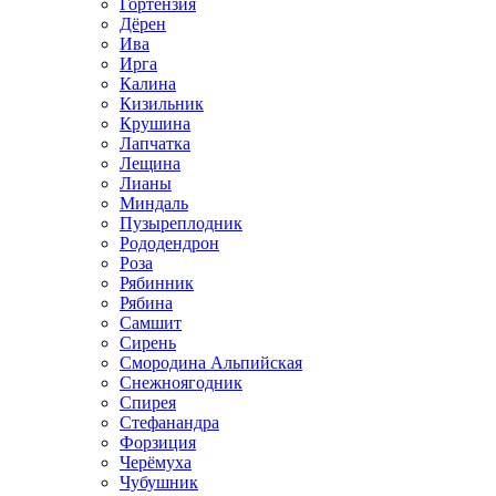
Гортензия
Дёрен
Ива
Ирга
Калина
Кизильник
Крушина
Лапчатка
Лещина
Лианы
Миндаль
Пузыреплодник
Рододендрон
Роза
Рябинник
Рябина
Самшит
Сирень
Смородина Альпийская
Снежноягодник
Спирея
Стефанандра
Форзиция
Черёмуха
Чубушник