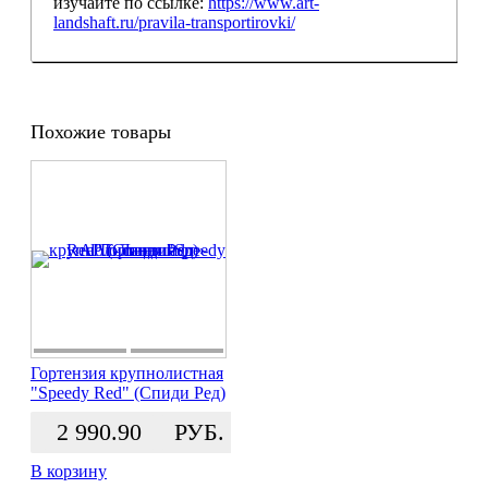
изучайте по ссылке:
https://www.art-
landshaft.ru/pravila-transportirovki/
Похожие товары
Гортензия крупнолистная
"Speedy Red" (Спиди Ред)
2 990.90
РУБ.
В корзину