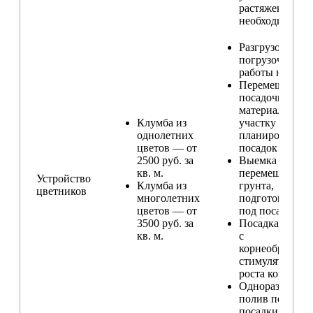
растяжек (при
необходимости
Разгрузо-
погрузочные
работы на учас
Перемещение
посадочного
материала по
Клумба из
участку и
однолетних
планирование
цветов — от
посадок
2500 руб. за
Выемка и
кв. м.
перемещение
Устройство
Клумба из
грунта,
цветников
многолетних
подготовка ям
цветов — от
под посадку
3500 руб. за
Посадка расте
кв. м.
с
корнеобразую
стимулятором
роста корней
Одноразовый
полив после
посадки