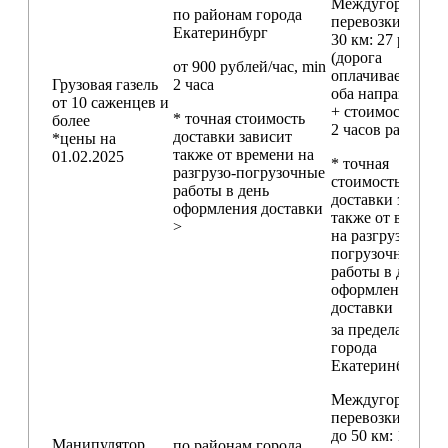
Междугородние
по районам
города
перевозки
свыш
Екатеринбург
30 км
: 27 руб./км
(дорога
от 900 рублей/час, min
оплачивается в
Грузовая газель
2 часа
оба направления
от 10 саженцев и
+ стоимость min
* точная стоимость
более
2 часов работы)
доставки зависит
*цены на
также от времени на
01.02.2025
* точная
разгрузо-погрузочные
стоимость
работы в день
доставки зависи
оформления доставки
также от времен
>
на разгрузо-
погрузочные
работы в день
оформления
доставки
за пределами
города
Екатеринбург
Междугородние
перевозки
до 50 км
: 18 000
Манипулятор
по районам
города