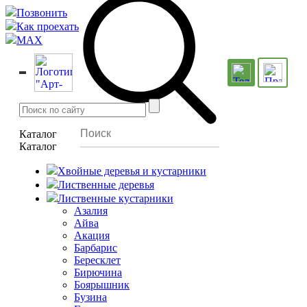
Позвонить
Как проехать
MAX
Каталог
Каталог
Хвойные деревья и кустарники
Лиственные деревья
Лиственные кустарники
Азалия
Айва
Акация
Барбарис
Бересклет
Бирючина
Боярышник
Бузина