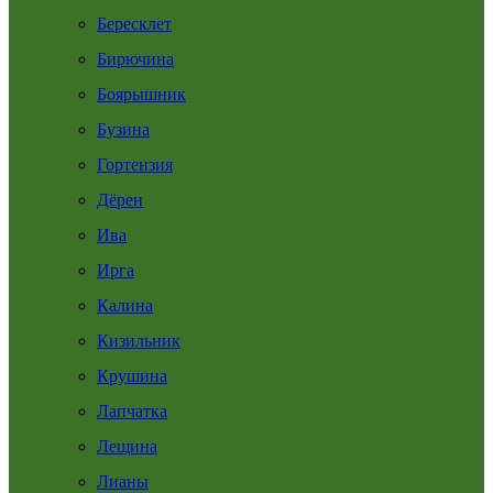
Бересклет
Бирючина
Боярышник
Бузина
Гортензия
Дёрен
Ива
Ирга
Калина
Кизильник
Крушина
Лапчатка
Лещина
Лианы