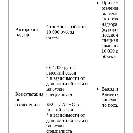
При сложном
озеленении
включаем услу
авторского
надзора
Стоимость работ от
Авторский
(курирование
10 000 руб. за
надзор
посадочных ра
объект
специалистом
компании) — о
10 000 руб. за
объект
От 5000 руб. в
высокий сезон
* в зависимости от
дальности объекта и
загрузки
Выезд на участ
Консультация
специалиста
Клиента для
по
консультирова
БЕСПЛАТНО в
озеленению
по посадкам
низкий сезон
* в зависимости от
дальности объекта и
загрузки
специалиста