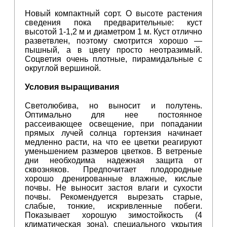
Новый компактный сорт. О высоте растения
сведения пока предварительные: куст
высотой 1-1,2 м и диаметром 1 м. Куст отлично
разветвлен, поэтому смотрится хорошо —
пышный, а в цвету просто неотразимый.
Соцветия очень плотные, пирамидальные с
округлой вершиной.
Условия выращивания
Светолюбива, но выносит и полутень.
Оптимально для нее постоянное
рассеивающее освещение, при попадании
прямых лучей солнца гортензия начинает
медленно расти, на что ее цветки реагируют
уменьшением размеров цветков. В ветреные
дни необходима надежная защита от
сквозняков. Предпочитает плодородные
хорошо дренированные влажные, кислые
почвы. Не выносит застоя влаги и сухости
почвы. Рекомендуется вырезать старые,
слабые, тонкие, искривленные побеги.
Показывает хорошую зимостойкость (4
климатическая зона), специального укрытия