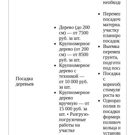
необходимости
Перемещение
посадочного
материала по
Дерево (до 200
участку и
см) — от 7500
планирование
руб. за шт.
посадок
Крупномерное
Выемка и
дерево (от 200
перемещение
см) — от 8500
грунта,
руб. за шт.
подготовка ям
Крупномерное
под посадку
дерево с
Посадка расте
техникой —
Посадка
с
от 10 000 руб.
деревьев
корнеобразую
за шт.
стимулятором
Крупномерное
роста корней
дерево
Одноразовый
вручную — от
полив после
15 000 руб. за
посадки,
шт. • Разгрузо-
формирование
погрузочные
поливочного
работы на
кольца и
участке
установка