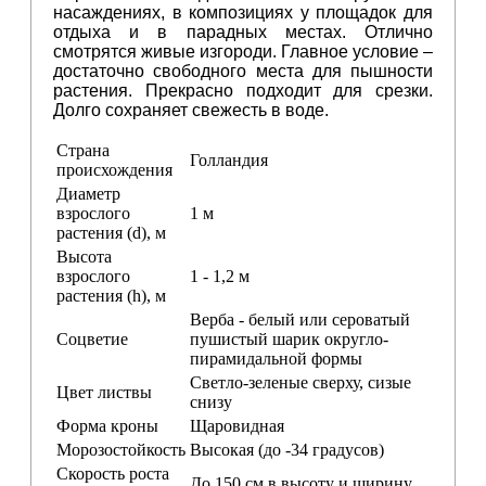
насаждениях, в композициях у площадок для
отдыха и в парадных местах. Отлично
смотрятся живые изгороди. Главное условие –
достаточно свободного места для пышности
растения. Прекрасно подходит для срезки.
Долго сохраняет свежесть в воде.
Страна
Голландия
происхождения
Диаметр
взрослого
1 м
растения (d), м
Высота
взрослого
1 - 1,2 м
растения (h), м
Верба - белый или сероватый
Соцветие
пушистый шарик округло-
пирамидальной формы
Светло-зеленые сверху, сизые
Цвет листвы
снизу
Форма кроны
Щаровидная
Морозостойкость
Высокая (до -34 градусов)
Скорость роста
До 150 см в высоту и ширину