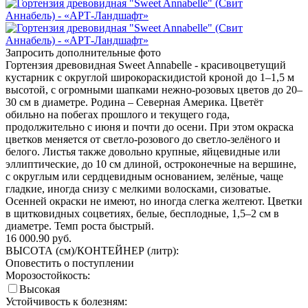
Запросить дополнительные фото
Гортензия древовидная Sweet Annabelle - красивоцветущий
кустарник с округлой широкораскидистой кроной до 1–1,5 м
высотой, с огромными шапками нежно-розовых цветов до 20–
30 см в диаметре. Родина – Северная Америка. Цветёт
обильно на побегах прошлого и текущего года,
продолжительно с июня и почти до осени. При этом окраска
цветков меняется от светло-розового до светло-зелёного и
белого. Листья также довольно крупные, яйцевидные или
эллиптические, до 10 см длиной, остроконечные на вершине,
с округлым или сердцевидным основанием, зелёные, чаще
гладкие, иногда снизу с мелкими волосками, сизоватые.
Осенней окраски не имеют, но иногда слегка желтеют. Цветки
в щитковидных соцветиях, белые, бесплодные, 1,5–2 см в
диаметре. Темп роста быстрый.
16 000.90
руб.
ВЫСОТА (см)/КОНТЕЙНЕР (литр):
Оповестить о поступлении
Морозостойкость:
Высокая
Устойчивость к болезням: