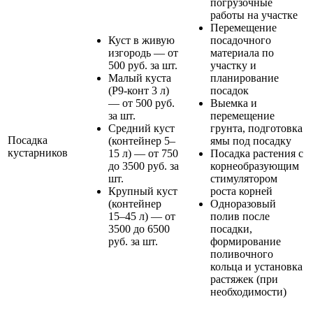
погрузочные
работы на участке
Перемещение
Куст в живую
посадочного
изгородь — от
материала по
500 руб. за шт.
участку и
Малый куста
планирование
(Р9-конт 3 л)
посадок
— от 500 руб.
Выемка и
за шт.
перемещение
Средний куст
грунта, подготовка
Посадка
(контейнер 5–
ямы под посадку
кустарников
15 л) — от 750
Посадка растения с
до 3500 руб. за
корнеобразующим
шт.
стимулятором
Крупный куст
роста корней
(контейнер
Одноразовый
15–45 л) — от
полив после
3500 до 6500
посадки,
руб. за шт.
формирование
поливочного
кольца и установка
растяжек (при
необходимости)