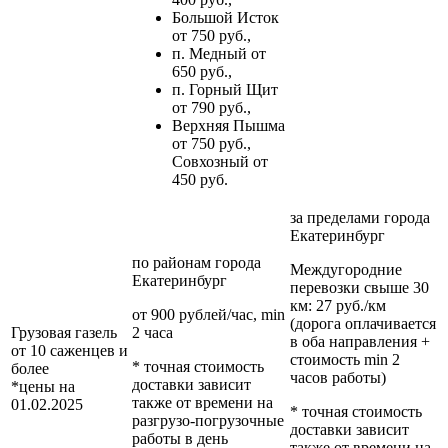
Большой Исток
от 750 руб.,
п. Медный от
650 руб.,
п. Горный Щит
от 790 руб.,
Верхняя Пышма
от 750 руб.,
Совхозный от
450 руб.
за пределами
города
Екатеринбург
по районам
города
Междугородние
Екатеринбург
перевозки
свыше 30
км
: 27 руб./км
от 900 рублей/час, min
(дорога оплачивается
Грузовая газель
2 часа
в оба направления +
от 10 саженцев и
стоимость min 2
* точная стоимость
более
часов работы)
доставки зависит
*цены на
также от времени на
01.02.2025
* точная стоимость
разгрузо-погрузочные
доставки зависит
работы в день
также от времени на