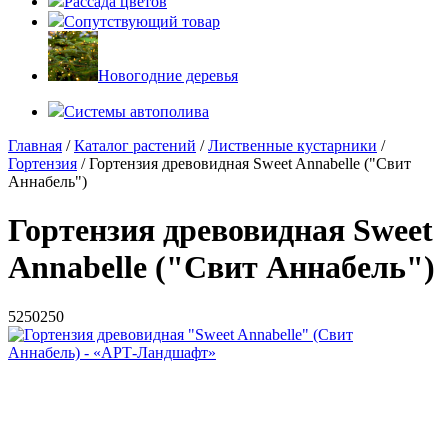
Рассада цветов
Сопутствующий товар
Новогодние деревья
Системы автополива
Главная
/
Каталог растений
/
Лиственные кустарники
/
Гортензия
/ Гортензия древовидная Sweet Annabelle ("Свит
Аннабель")
Гортензия древовидная Sweet
Annabelle ("Свит Аннабель")
5
250
250