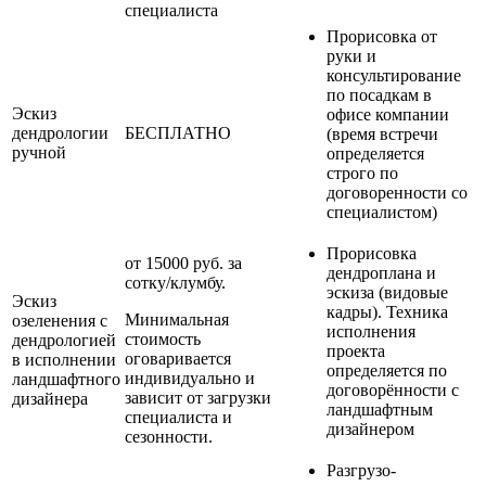
специалиста
Прорисовка от
руки и
консультирование
по посадкам в
Эскиз
офисе компании
дендрологии
БЕСПЛАТНО
(время встречи
ручной
определяется
строго по
договоренности со
специалистом)
Прорисовка
от 15000 руб. за
дендроплана и
сотку/клумбу.
эскиза (видовые
Эскиз
кадры). Техника
Минимальная
озеленения с
исполнения
стоимость
дендрологией
проекта
оговаривается
в исполнении
определяется по
индивидуально и
ландшафтного
договорённости с
зависит от загрузки
дизайнера
ландшафтным
специалиста и
дизайнером
сезонности.
Разгрузо-