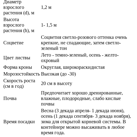
Диаметр
взрослого
1,2 м
растения (d), м
Высота
взрослого
1- 1,5 м
растения (h), м
Соцветия светло-розового оттенка очень
Соцветие
крепкие, не спадающие, затем светло-
зеленый тон
Лето - темно-зеленый, осень - желто-
Цвет листвы
охровый
Форма кроны
Округлая, широкораскидистая
Морозостойкость
Высокая (до -30)
Скорость роста
20 см в высоту
(см в год)
Предпочитает хорошо дренированные,
Почва
влажные, плодородные, слабо кислые
почвы
Весна (3 декада апреля- 1 декада июня),
осень (1 декада сентября- 3 декада ноября),
Время посадки
зима для открытой корневой системы. В
контейнере можно высаживать в любое
время года.