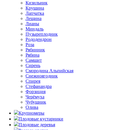
Кизильник
Крушина
Лапчатка
Лещина
Лианы
Миндаль
Пузыреплодник
Рододендрон
Роза
Рябинник
Рябина
Самшит
Сирень
Смородина Альпийская
Снежноягодник
Спирея
Стефанандра
Форзиция
Черёмуха
Чубушник
Олива
Крупномеры
Плодовые кустарники
Плодовые деревья