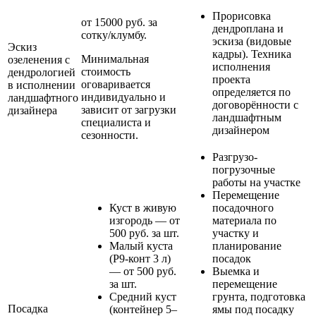
Прорисовка
от 15000 руб. за
дендроплана и
сотку/клумбу.
эскиза (видовые
Эскиз
кадры). Техника
Минимальная
озеленения с
исполнения
стоимость
дендрологией
проекта
оговаривается
в исполнении
определяется по
индивидуально и
ландшафтного
договорённости с
зависит от загрузки
дизайнера
ландшафтным
специалиста и
дизайнером
сезонности.
Разгрузо-
погрузочные
работы на участке
Перемещение
Куст в живую
посадочного
изгородь — от
материала по
500 руб. за шт.
участку и
Малый куста
планирование
(Р9-конт 3 л)
посадок
— от 500 руб.
Выемка и
за шт.
перемещение
Средний куст
грунта, подготовка
Посадка
(контейнер 5–
ямы под посадку