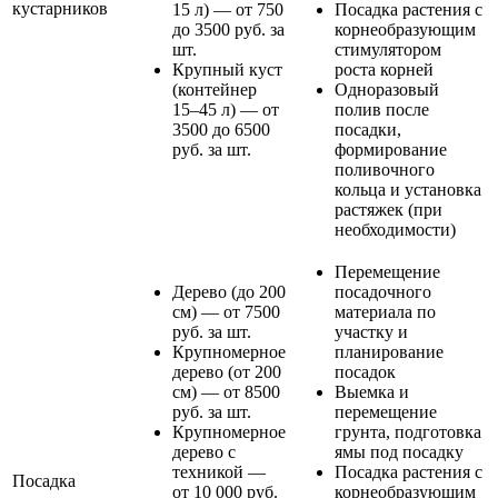
кустарников
15 л) — от 750
Посадка растения с
до 3500 руб. за
корнеобразующим
шт.
стимулятором
Крупный куст
роста корней
(контейнер
Одноразовый
15–45 л) — от
полив после
3500 до 6500
посадки,
руб. за шт.
формирование
поливочного
кольца и установка
растяжек (при
необходимости)
Перемещение
Дерево (до 200
посадочного
см) — от 7500
материала по
руб. за шт.
участку и
Крупномерное
планирование
дерево (от 200
посадок
см) — от 8500
Выемка и
руб. за шт.
перемещение
Крупномерное
грунта, подготовка
дерево с
ямы под посадку
техникой —
Посадка растения с
Посадка
от 10 000 руб.
корнеобразующим