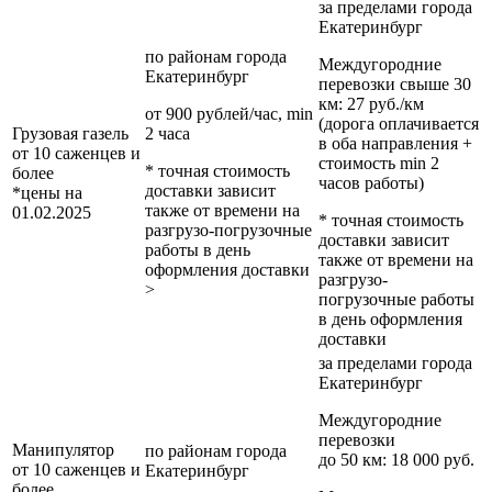
за пределами
города
Екатеринбург
по районам
города
Междугородние
Екатеринбург
перевозки
свыше 30
км
: 27 руб./км
от 900 рублей/час, min
(дорога оплачивается
Грузовая газель
2 часа
в оба направления +
от 10 саженцев и
стоимость min 2
* точная стоимость
более
часов работы)
доставки зависит
*цены на
также от времени на
01.02.2025
* точная стоимость
разгрузо-погрузочные
доставки зависит
работы в день
также от времени на
оформления доставки
разгрузо-
>
погрузочные работы
в день оформления
доставки
за пределами
города
Екатеринбург
Междугородние
перевозки
Манипулятор
по районам
города
до 50 км
: 18 000 руб.
от 10 саженцев и
Екатеринбург
более