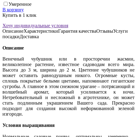
Умеренное
В корзину
Купить в 1 клик
Хочу индивидуальные условия
Описание
Характеристики
Гарантия качества
Отзывы
Услуги
посадки
Доставка
Описание
Венечный чубушник или в просторечии жасмин,
великолепное растение, известное садоводам всего мира.
Высота до 3 м, ширина до 2 м. Цветение чубушников не
может оставить равнодушным никого. Огромные кусты,
сплошь покрытые белыми цветами, напоминают гигантские
сугробы. А главное в этом снежном урагане – потрясающий и
волшебный аромат, который усиливается к ночи.
Нетребовательный и несложный в агротехнике, он может
стать подлинным украшением Вашего сада. Прекрасно
подходит для создания высокой неформованной зеленой
изгороди.
Условия выращивания
Нормальные садовые почвы, оптимальны, умеренно -