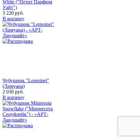
White ("Петит Парфюм
Уайт")
3 220
руб.
В корзину
Чубушник "Lemoinei"
(Лимуана)
2 030
руб.
В корзину