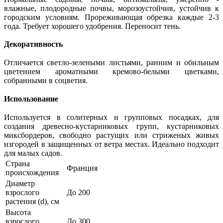
влажные, плодородные почвы, морозоустойчив, устойчив к
городским условиям. Прореживающая обрезка каждые 2-3
года. Требует хорошего удобрения. Переносит тень.
Декоративность
Отличается светло-зелеными листьями, ранним и обильным
цветением ароматными кремово-белыми цветками,
собранными в соцветия.
Использование
Используется в солитерных и групповых посадках, для
создания древесно-кустарниковых групп, кустарниковых
миксбордеров, свободно растущих или стриженых живых
изгородей в защищенных от ветра местах. Идеально подходит
для малых садов.
Страна
Франция
происхождения
Диаметр
взрослого
До 200
растения (d), см
Высота
взрослого
До 300