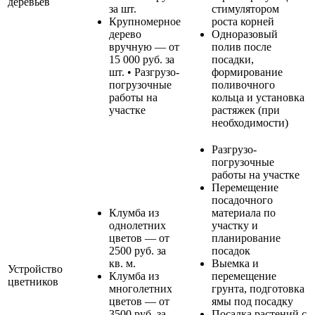
деревьев
за шт.
стимулятором
Крупномерное
роста корней
дерево
Одноразовый
вручную — от
полив после
15 000 руб. за
посадки,
шт. • Разгрузо-
формирование
погрузочные
поливочного
работы на
кольца и установка
участке
растяжек (при
необходимости)
Разгрузо-
погрузочные
работы на участке
Перемещение
посадочного
Клумба из
материала по
однолетних
участку и
цветов — от
планирование
2500 руб. за
посадок
кв. м.
Выемка и
Устройство
Клумба из
перемещение
цветников
многолетних
грунта, подготовка
цветов — от
ямы под посадку
3500 руб. за
Посадка растений с