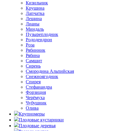
Кизильник
Крушина
Лапчатка
Лещина
Лианы
Миндаль
Пузыреплодник
Рододендрон
Роза
Рябинник
Рябина
Самшит
Сирень
Смородина Альпийская
Снежноягодник
Спирея
Стефанандра
Форзиция
Черёмуха
Чубушник
Олива
Крупномеры
Плодовые кустарники
Плодовые деревья