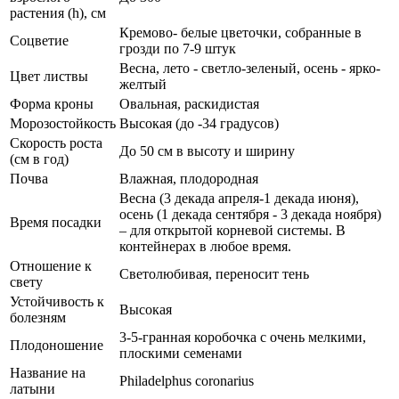
растения (h), см
Кремово- белые цветочки, собранные в
Соцветие
грозди по 7-9 штук
Весна, лето - светло-зеленый, осень - ярко-
Цвет листвы
желтый
Форма кроны
Овальная, раскидистая
Морозостойкость
Высокая (до -34 градусов)
Скорость роста
До 50 см в высоту и ширину
(см в год)
Почва
Влажная, плодородная
Весна (3 декада апреля-1 декада июня),
осень (1 декада сентября - 3 декада ноября)
Время посадки
– для открытой корневой системы. В
контейнерах в любое время.
Отношение к
Светолюбивая, переносит тень
свету
Устойчивость к
Высокая
болезням
3-5-гранная коробочка с очень мелкими,
Плодоношение
плоскими семенами
Название на
Philadelphus coronarius
латыни