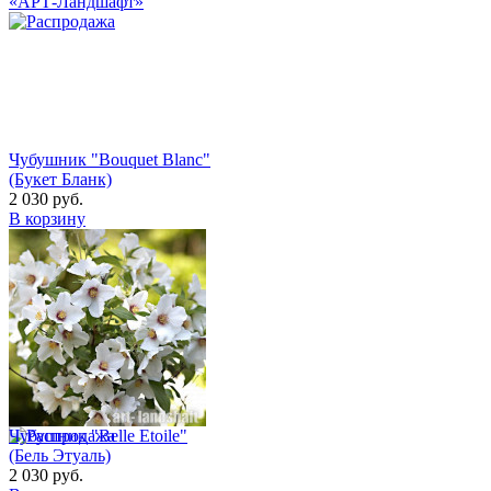
Чубушник "Bouquet Blanc"
(Букет Бланк)
2 030
руб.
В корзину
Чубушник "Belle Etoile"
(Бель Этуаль)
2 030
руб.