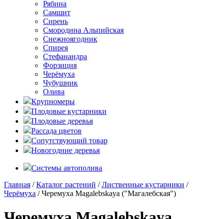
Рябина
Самшит
Сирень
Смородина Альпийская
Снежноягодник
Спирея
Стефанандра
Форзиция
Черёмуха
Чубушник
Олива
Крупномеры
Плодовые кустарники
Плодовые деревья
Рассада цветов
Сопутствующий товар
Новогодние деревья
Системы автополива
Главная
/
Каталог растений
/
Лиственные кустарники
/
Черёмуха
/ Черемуха Magalebskaya ("Магалебская")
Черемуха Magalebskaya