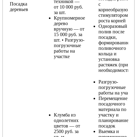
техникой —
Посадка
с
от 10 000 руб.
деревьев
корнеобразующи
за шт.
стимулятором
Крупномерное
роста корней
дерево
Одноразовый
вручную — от
полив после
15 000 руб. за
посадки,
шт. • Разгрузо-
формирование
погрузочные
поливочного
работы на
кольца и
участке
установка
растяжек (при
необходимости)
Разгрузо-
погрузочные
работы на участке
Перемещение
посадочного
материала по
Клумба из
участку и
однолетних
планирование
цветов — от
посадок
2500 руб. за
Выемка и
кв. м.
перемещение