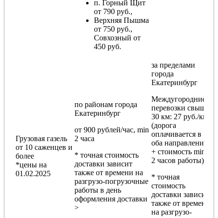
п. Горный Щит
от 790 руб.,
Верхняя Пышма
от 750 руб.,
Совхозный от
450 руб.
за пределами
города
Екатеринбург
Междугородние
по районам
города
перевозки
свыше
Екатеринбург
30 км
: 27 руб./км
(дорога
от 900 рублей/час, min
оплачивается в
Грузовая газель
2 часа
оба направления
от 10 саженцев и
+ стоимость min
* точная стоимость
более
2 часов работы)
доставки зависит
*цены на
также от времени на
01.02.2025
* точная
разгрузо-погрузочные
стоимость
работы в день
доставки зависит
оформления доставки
также от времени
>
на разгрузо-