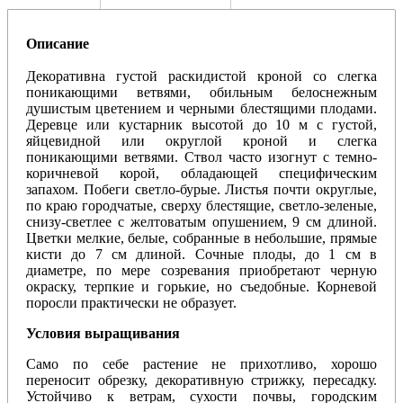
Описание
Декоративна густой раскидистой кроной со слегка
поникающими ветвями, обильным белоснежным
душистым цветением и черными блестящими плодами.
Деревце или кустарник высотой до 10 м с густой,
яйцевидной или округлой кроной и слегка
поникающими ветвями. Ствол часто изогнут с темно-
коричневой корой, обладающей специфическим
запахом. Побеги светло-бурые. Листья почти округлые,
по краю городчатые, сверху блестящие, светло-зеленые,
снизу-светлее с желтоватым опушением, 9 см длиной.
Цветки мелкие, белые, собранные в небольшие, прямые
кисти до 7 см длиной. Сочные плоды, до 1 см в
диаметре, по мере созревания приобретают черную
окраску, терпкие и горькие, но съедобные. Корневой
поросли практически не образует.
Условия выращивания
Само по себе растение не прихотливо, хорошо
переносит обрезку, декоративную стрижку, пересадку.
Устойчиво к ветрам, сухости почвы, городским