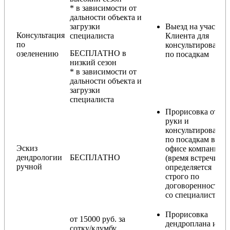
* в зависимости от
дальности объекта и
загрузки
Выезд на участок
Консультация
специалиста
Клиента для
по
консультирования
БЕСПЛАТНО в
озеленению
по посадкам
низкий сезон
* в зависимости от
дальности объекта и
загрузки
специалиста
Прорисовка от
руки и
консультирование
по посадкам в
Эскиз
офисе компании
дендрологии
БЕСПЛАТНО
(время встречи
ручной
определяется
строго по
договоренности
со специалистом)
Прорисовка
от 15000 руб. за
дендроплана и
сотку/клумбу.