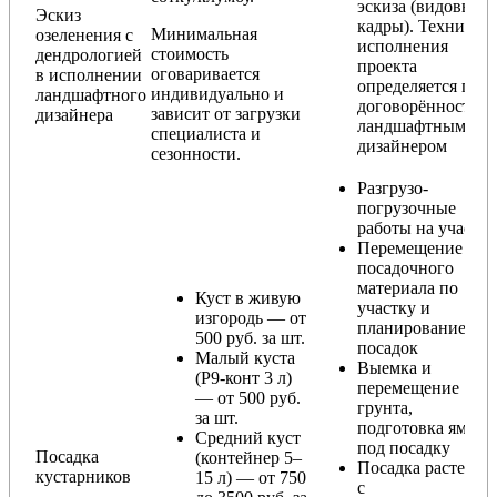
эскиза (видовые
Эскиз
кадры). Техника
Минимальная
озеленения с
исполнения
стоимость
дендрологией
проекта
оговаривается
в исполнении
определяется по
индивидуально и
ландшафтного
договорённости с
зависит от загрузки
дизайнера
ландшафтным
специалиста и
дизайнером
сезонности.
Разгрузо-
погрузочные
работы на участке
Перемещение
посадочного
материала по
Куст в живую
участку и
изгородь — от
планирование
500 руб. за шт.
посадок
Малый куста
Выемка и
(Р9-конт 3 л)
перемещение
— от 500 руб.
грунта,
за шт.
подготовка ямы
Средний куст
под посадку
Посадка
(контейнер 5–
Посадка растения
кустарников
15 л) — от 750
с