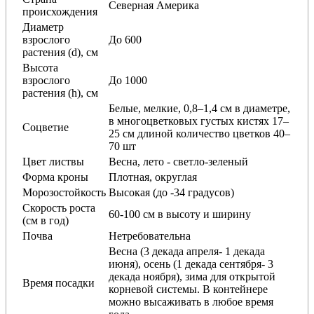
Северная Америка
происхождения
Диаметр
взрослого
До 600
растения (d), см
Высота
взрослого
До 1000
растения (h), см
Белые, мелкие, 0,8–1,4 см в диаметре,
в многоцветковых густых кистях 17–
Соцветие
25 см длиной количество цветков 40–
70 шт
Цвет листвы
Весна, лето - светло-зеленый
Форма кроны
Плотная, округлая
Морозостойкость
Высокая (до -34 градусов)
Скорость роста
60-100 см в высоту и ширину
(см в год)
Почва
Нетребовательна
Весна (3 декада апреля- 1 декада
июня), осень (1 декада сентября- 3
декада ноября), зима для открытой
Время посадки
корневой системы. В контейнере
можно высаживать в любое время