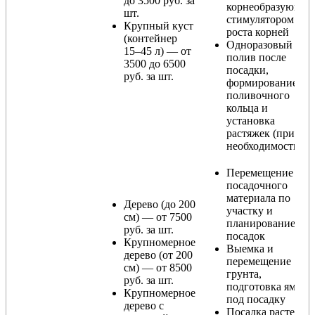
до 3500 руб. за
корнеобразующи
шт.
стимулятором
Крупный куст
роста корней
(контейнер
Одноразовый
15–45 л) — от
полив после
3500 до 6500
посадки,
руб. за шт.
формирование
поливочного
кольца и
установка
растяжек (при
необходимости)
Перемещение
посадочного
материала по
Дерево (до 200
участку и
см) — от 7500
планирование
руб. за шт.
посадок
Крупномерное
Выемка и
дерево (от 200
перемещение
см) — от 8500
грунта,
руб. за шт.
подготовка ямы
Крупномерное
под посадку
дерево с
Посадка растения