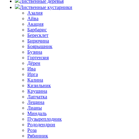
Лиственные деревья
Лиственные кустарники
Азалия
Айва
Акация
Барбарис
Бересклет
Бирючина
Боярышник
Бузина
Гортензия
Дёрен
Ива
Ирга
Калина
Кизильник
Крушина
Лапчатка
Лещина
Лианы
Миндаль
Пузыреплодник
Рододендрон
Роза
Рябинник