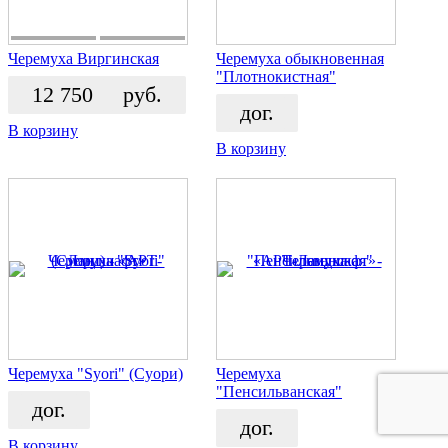
Черемуха Виргинская
Черемуха обыкновенная
"Плотнокистная"
12 750
руб.
дог.
В корзину
В корзину
Черемуха "Syori" (Суори)
Черемуха
"Пенсильванская"
дог.
дог.
В корзину