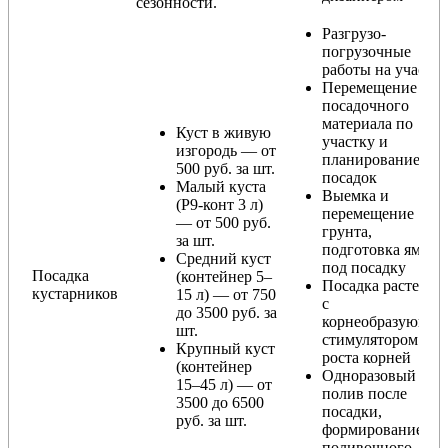
сезонности.
Разгрузо-
погрузочные
работы на участке
Перемещение
посадочного
материала по
Куст в живую
участку и
изгородь — от
планирование
500 руб. за шт.
посадок
Малый куста
Выемка и
(Р9-конт 3 л)
перемещение
— от 500 руб.
грунта,
за шт.
подготовка ямы
Средний куст
под посадку
Посадка
(контейнер 5–
Посадка растения
кустарников
15 л) — от 750
с
до 3500 руб. за
корнеобразующи
шт.
стимулятором
Крупный куст
роста корней
(контейнер
Одноразовый
15–45 л) — от
полив после
3500 до 6500
посадки,
руб. за шт.
формирование
поливочного