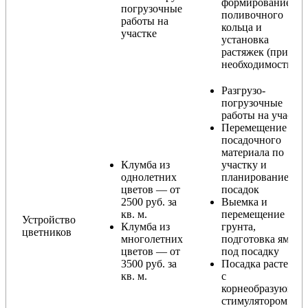
формирование
погрузочные
поливочного
работы на
кольца и
участке
установка
растяжек (при
необходимости)
Разгрузо-
погрузочные
работы на участке
Перемещение
посадочного
материала по
Клумба из
участку и
однолетних
планирование
цветов — от
посадок
2500 руб. за
Выемка и
кв. м.
перемещение
Устройство
Клумба из
грунта,
цветников
многолетних
подготовка ямы
цветов — от
под посадку
3500 руб. за
Посадка растений
кв. м.
с
корнеобразующи
стимулятором