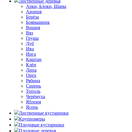
Лиственные деревья
Арки, Блоки, Шары
Арония
Берёза
Боярышник
Вишня
Вяз
Груша
Дуб
Ива
Ирга
Каштан
Клён
Липа
Орех
Рябина
Сирень
Тополь
Черёмуха
Яблоня
Ясень
Лиственные кустарники
Крупномеры
Плодовые кустарники
Плодовые деревья