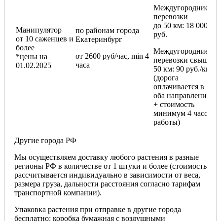
Междугородние
перевозки
до 50 км
: 18 000
Манипулятор
по районам
города
руб.
от 10 саженцев и
Екатеринбург
более
Междугородние
от 2600 руб/час, min 4
*цены на
перевозки
свыше
часа
01.02.2025
50 км
: 90 руб./км
(дорога
оплачивается в
оба направления
+ стоимость
минимум 4 часов
работы)
Другие города РФ
Мы осуществляем доставку любого растения в разные
регионы РФ в количестве от 1 штуки и более (стоимость
рассчитывается индивидуально в зависимости от веса,
размера груза, дальности расстояния согласно тарифам
транспортной компании).
Упаковка растения при отправке в другие города
бесплатно: коробка бумажная с воздушными