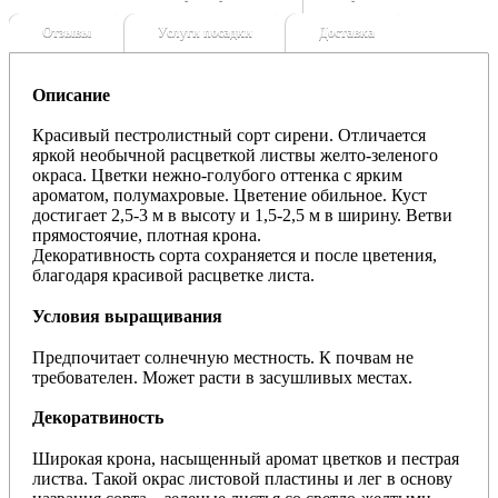
Отзывы
Услуги посадки
Доставка
Описание
Красивый пестролистный сорт сирени. Отличается
яркой необычной расцветкой листвы желто-зеленого
окраса. Цветки нежно-голубого оттенка с ярким
ароматом, полумахровые. Цветение обильное. Куст
достигает 2,5-3 м в высоту и 1,5-2,5 м в ширину. Ветви
прямостоячие, плотная крона.
Декоративность сорта сохраняется и после цветения,
благодаря красивой расцветке листа.
Условия выращивания
Предпочитает солнечную местность. К почвам не
требователен. Может расти в засушливых местах.
Декоратвиность
Шиpoкaя кpонa, насыщенный аpoмат цветков и пестрая
листва. Такой окрас листовой пластины и лег в основу