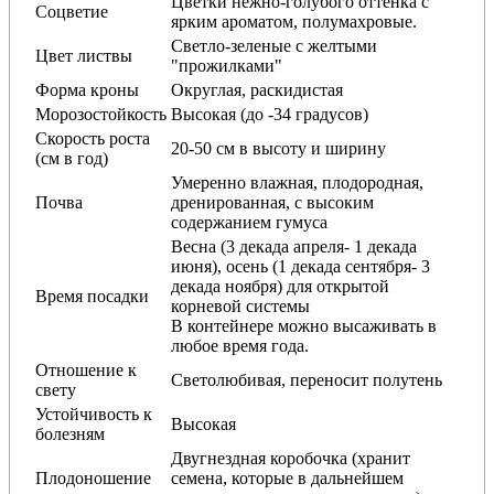
Цветки нежно-голубого оттенка с
Соцветие
ярким ароматом, полумахровые.
Светло-зеленые с желтыми
Цвет листвы
"прожилками"
Форма кроны
Округлая, раскидистая
Морозостойкость
Высокая (до -34 градусов)
Скорость роста
20-50 см в высоту и ширину
(см в год)
Умеренно влажная, плодородная,
Почва
дренированная, с высоким
содержанием гумуса
Весна (3 декада апреля- 1 декада
июня), осень (1 декада сентября- 3
декада ноября) для открытой
Время посадки
корневой системы
В контейнере можно высаживать в
любое время года.
Отношение к
Светолюбивая, переносит полутень
свету
Устойчивость к
Высокая
болезням
Двугнездная коробочка (хранит
Плодоношение
семена, которые в дальнейшем