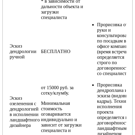
* в зависимости от
дальности объекта и
загрузки
специалиста
Прорисовка от
руки и
консультирование
по посадкам в
Эскиз
офисе компании
дендрологии
БЕСПЛАТНО
(время встречи
ручной
определяется
строго по
договоренности
со специалистом)
Прорисовка
от 15000 руб. за
дендроплана и
сотку/клумбу.
эскиза (видовые
Эскиз
кадры). Техника
Минимальная
озеленения с
исполнения
стоимость
дендрологией
проекта
оговаривается
в исполнении
определяется по
индивидуально и
ландшафтного
договорённости с
зависит от загрузки
дизайнера
ландшафтным
специалиста и
дизайнером