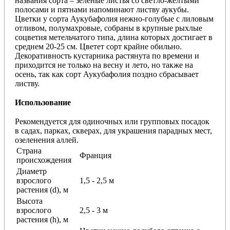
названия сорта – зеленые листья со светло-желтыми
полосами и пятнами напоминают листву аукубы.
Цветки у сорта Аукубафолия нежно-голубые с лиловым
отливом, полумахровые, собраны в крупные рыхлые
соцветия метельчатого типа, длина которых достигает в
среднем 20-25 см. Цветет сорт крайне обильно.
Декоративность кустарника растянута по времени и
приходится не только на весну и лето, но также на
осень, так как сорт Аукубафолия поздно сбрасывает
листву.
Использование
Рекомендуется для одиночных или групповых посадок
в садах, парках, скверах, для украшения парадных мест,
озеленения аллей.
Страна
Франция
происхождения
Диаметр
взрослого
1,5 - 2,5 м
растения (d), м
Высота
взрослого
2,5 - 3 м
растения (h), м