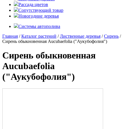
Рассада цветов
Сопутствующий товар
Новогодние деревья
Системы автополива
Главная
/
Каталог растений
/
Лиственные деревья
/
Сирень
/
Сирень обыкновенная Aucubaefolia ("Аукубофолия")
Сирень обыкновенная
Aucubaefolia
("Аукубофолия")