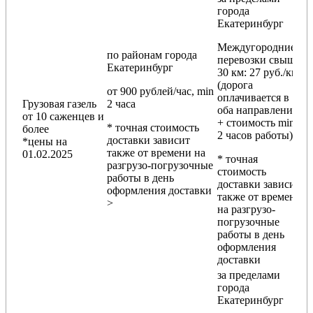
города
Екатеринбург
Междугородние
по районам
города
перевозки
свыше
Екатеринбург
30 км
: 27 руб./км
(дорога
от 900 рублей/час, min
оплачивается в
Грузовая газель
2 часа
оба направления
от 10 саженцев и
+ стоимость min
* точная стоимость
более
2 часов работы)
доставки зависит
*цены на
также от времени на
01.02.2025
* точная
разгрузо-погрузочные
стоимость
работы в день
доставки зависит
оформления доставки
также от времени
>
на разгрузо-
погрузочные
работы в день
оформления
доставки
за пределами
города
Екатеринбург