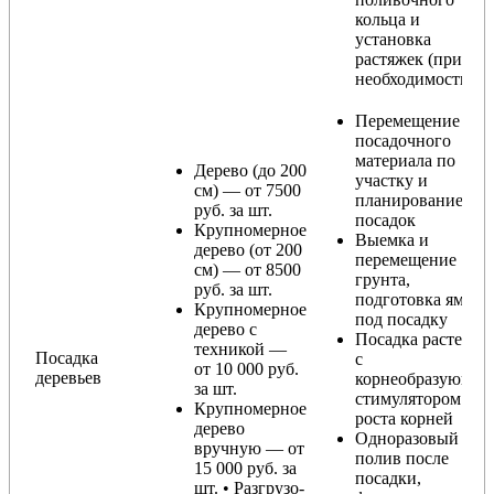
кольца и
установка
растяжек (при
необходимости)
Перемещение
посадочного
материала по
Дерево (до 200
участку и
см) — от 7500
планирование
руб. за шт.
посадок
Крупномерное
Выемка и
дерево (от 200
перемещение
см) — от 8500
грунта,
руб. за шт.
подготовка ямы
Крупномерное
под посадку
дерево с
Посадка растения
техникой —
Посадка
с
от 10 000 руб.
деревьев
корнеобразующи
за шт.
стимулятором
Крупномерное
роста корней
дерево
Одноразовый
вручную — от
полив после
15 000 руб. за
посадки,
шт. • Разгрузо-