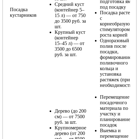
подготовка ямы
Средний куст
под посадку
Посадка
(контейнер 5–
Посадка растения
кустарников
15 л) — от 750
с
до 3500 руб. за
корнеобразующи
шт.
стимулятором
Крупный куст
роста корней
(контейнер
Одноразовый
15–45 л) — от
полив после
3500 до 6500
посадки,
руб. за шт.
формирование
поливочного
кольца и
установка
растяжек (при
необходимости)
Перемещение
посадочного
материала по
Дерево (до 200
участку и
см) — от 7500
планирование
руб. за шт.
посадок
Крупномерное
Выемка и
дерево (от 200
перемещение
см) — от 8500