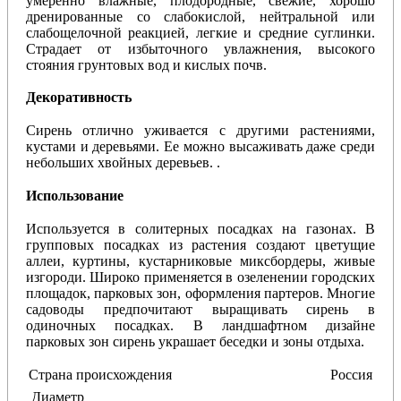
умеренно влажные, плодородные, свежие, хорошо
дренированные со слабокислой, нейтральной или
слабощелочной реакцией, легкие и средние суглинки.
Страдает от избыточного увлажнения, высокого
стояния грунтовых вод и кислых почв.
Декоративность
Сирень отлично уживается с другими растениями,
кустами и деревьями. Ее можно высаживать даже среди
небольших хвойных деревьев.
.
Использование
Используется в солитерных посадках на газонах. В
групповых посадках из растения создают цветущие
аллеи, куртины, кустарниковые миксбордеры, живые
изгороди. Широко применяется в озеленении городских
площадок, парковых зон, оформления партеров. Многие
садоводы предпочитают выращивать сирень в
одиночных посадках. В ландшафтном дизайне
парковых зон сирень украшает беседки и зоны отдыха.
Страна происхождения
Россия
Диаметр