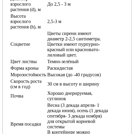
взрослого
До 2,5 - 3 м
растения (d), м
Высота
взрослого
2,5-3 м
растения (h), м
Цветы сирени имеют
диаметр 2-2,5 сантиметра.
Соцветие
Цветки имеют пурпурно-
красный или красновато-
лиловый цвет.
Цвет листвы
Темно-зелёный
Форма кроны
Раскидистая
Морозостойкость
Высокая (до -40 градусов)
Скорость роста
30 см в высоту и ширину
(см в год)
Хорошо днерируемая,
Почва
суглинок
Весна (3 декада апреля- 1
декада июня), осень (1 декада
сентября- 3 декада ноября)
для открытой корневой
Время посадки
системы
В контейнере можно