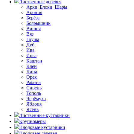
Лиственные деревья
Арки, Блоки, Шары
Арония
Берёза
Боярышник
Вишня
Вяз
Груша
Дуб
Ива
Ирга
Каштан
Клён
Липа
Орех
Рябина
Сирень
Тополь
Черёмуха
Яблоня
Ясень
Лиственные кустарники
Крупномеры
Плодовые кустарники
Плодовые деревья