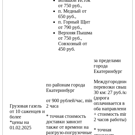
Большой Исток
от 750 руб.,
п. Медный от
650 руб.,
п. Горный Щит
от 790 руб.,
Верхняя Пышма
от 750 руб.,
Совхозный от
450 руб.
за пределами
города
Екатеринбург
Междугородние
по районам
города
перевозки
свыше
Екатеринбург
30 км
: 27 руб./км
(дорога
от 900 рублей/час, min
оплачивается в
Грузовая газель
2 часа
оба направления
от 10 саженцев и
+ стоимость min
* точная стоимость
более
2 часов работы)
доставки зависит
*цены на
также от времени на
01.02.2025
* точная
разгрузо-погрузочные