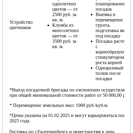
однолетних
планирование
цветов — от
посадок
2500 руб. за
Выемка и
кв. м.
перемещение
Устройство
Клумба из
грунта,
цветников
многолетних
подготовка ямы
цветов — от
под посадку
3500 руб. за
Посадка растений
кв. м.
с
корнеобразующи
стимулятором
роста корней
Одноразовый
полив после
посадки
*Выезд посадочной бригады по озеленению осуществляется
при общей минимальной стоимости работ от 50 000,00 руб.
* Перемещение земельных масс 1000 руб./куб.м.
*Цены указаны на 01.02.2025 и могут варьироваться после
2025 года.
Доставка по г.Екатеринбургу и окрестностям в день