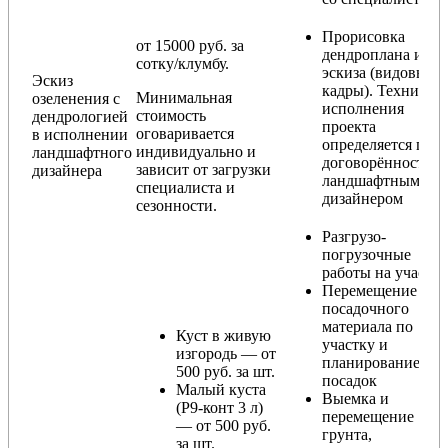
Прорисовка
от 15000 руб. за
дендроплана и
сотку/клумбу.
эскиза (видовые
Эскиз
кадры). Техника
Минимальная
озеленения с
исполнения
стоимость
дендрологией
проекта
оговаривается
в исполнении
определяется по
индивидуально и
ландшафтного
договорённости с
зависит от загрузки
дизайнера
ландшафтным
специалиста и
дизайнером
сезонности.
Разгрузо-
погрузочные
работы на участке
Перемещение
посадочного
материала по
Куст в живую
участку и
изгородь — от
планирование
500 руб. за шт.
посадок
Малый куста
Выемка и
(Р9-конт 3 л)
перемещение
— от 500 руб.
грунта,
за шт.