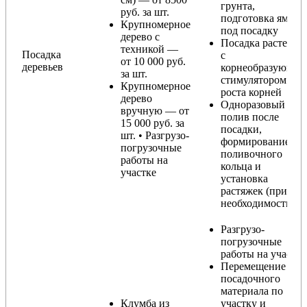
грунта,
руб. за шт.
подготовка ямы
Крупномерное
под посадку
дерево с
Посадка растения
техникой —
Посадка
с
от 10 000 руб.
деревьев
корнеобразующи
за шт.
стимулятором
Крупномерное
роста корней
дерево
Одноразовый
вручную — от
полив после
15 000 руб. за
посадки,
шт. • Разгрузо-
формирование
погрузочные
поливочного
работы на
кольца и
участке
установка
растяжек (при
необходимости)
Разгрузо-
погрузочные
работы на участке
Перемещение
посадочного
материала по
Клумба из
участку и