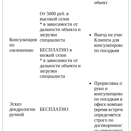
объект
От 5000 руб. в
высокий сезон
* в зависимости от
дальности объекта и
загрузки
Выезд на участок
Консультация
специалиста
Клиента для
по
консультирования
БЕСПЛАТНО в
озеленению
по посадкам
низкий сезон
* в зависимости от
дальности объекта и
загрузки
специалиста
Прорисовка от
руки и
консультирование
по посадкам в
Эскиз
офисе компании
дендрологии
БЕСПЛАТНО
(время встречи
ручной
определяется
строго по
договоренности
со специалистом)