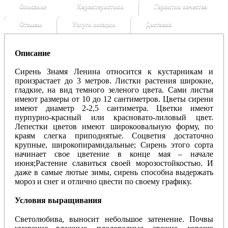
Описание
Характеристики
Гарантия качества
Отзывы
Услуги посадки
Доставка
Описание
Сирень Знамя Ленина относится к кустарникам и
произрастает до 3 метров. Листки растения широкие,
гладкие, на вид темного зеленого цвета. Сами листья
имеют размеры от 10 до 12 сантиметров. Цветы сирени
имеют диаметр 2-2,5 сантиметра. Цветки имеют
пурпурно-красный или красновато-лиловый цвет.
Лепестки цветов имеют широкоовальную форму, по
краям слегка приподнятые. Соцветия достаточно
крупные, широкопирамидальные; Сирень этого сорта
начинает свое цветение в конце мая – начале
июня;Растение славиться своей морозостойкостью. И
даже в самые лютые зимы, сирень способна выдержать
мороз и снег и отлично цвести по своему графику.
Условия выращивания
Светолюбива, выносит небольшое затенение. Почвы