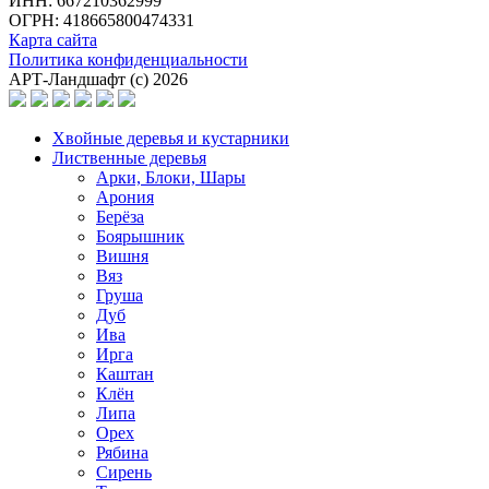
ИНН: 667210362999
ОГРН: 418665800474331
Карта сайта
Политика конфиденциальности
АРТ-Ландшафт (с) 2026
Хвойные деревья и кустарники
Лиственные деревья
Арки, Блоки, Шары
Арония
Берёза
Боярышник
Вишня
Вяз
Груша
Дуб
Ива
Ирга
Каштан
Клён
Липа
Орех
Рябина
Сирень