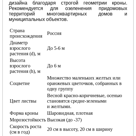
дизайна благодаря строгой геометрии кроны.
Рекомендуется для озеленения придомовых
территорий многоквартирных домов и
муниципальных объектов.
Страна
Россия
происхождения
Диаметр
взрослого
До 5-6 м
растения (d), м
Высота
взрослого
До 6 м
растения (h), м
Множество маленьких желтых или
Соцветие
оранжевых цветочков, собранных в
одну группу
Весной красно-коричневые, осенью
Цвет листвы
становятся средне-зелеными
и желтыми.
Форма кроны
Шаровидная, плотная
Морозостойкость
Высокая (до -37)
Скорость роста
20 см в высоту, 20 см в ширину
(см в год)