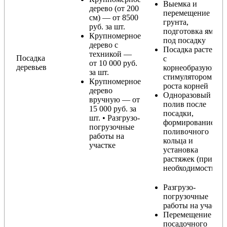
Выемка и
дерево (от 200
перемещение
см) — от 8500
грунта,
руб. за шт.
подготовка ямы
Крупномерное
под посадку
дерево с
Посадка растения
техникой —
Посадка
с
от 10 000 руб.
деревьев
корнеобразующи
за шт.
стимулятором
Крупномерное
роста корней
дерево
Одноразовый
вручную — от
полив после
15 000 руб. за
посадки,
шт. • Разгрузо-
формирование
погрузочные
поливочного
работы на
кольца и
участке
установка
растяжек (при
необходимости)
Разгрузо-
погрузочные
работы на участке
Перемещение
посадочного