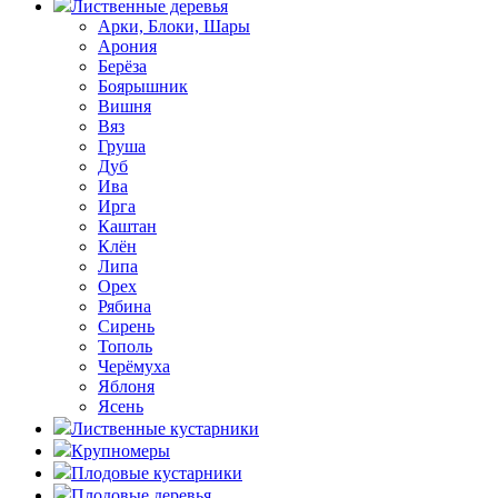
Лиственные деревья
Арки, Блоки, Шары
Арония
Берёза
Боярышник
Вишня
Вяз
Груша
Дуб
Ива
Ирга
Каштан
Клён
Липа
Орех
Рябина
Сирень
Тополь
Черёмуха
Яблоня
Ясень
Лиственные кустарники
Крупномеры
Плодовые кустарники
Плодовые деревья