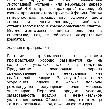
листопадный кустарник или небольшое дерево
высотой 4–6 метров с характерной шаровидной
кроной правильной геометрической формы. Листья
пятилопастные, насыщенного зелёного цвета
летом, при осеннем листопаде приобретают
оттенки золотистого и красно-оранжевого спектра.
Мелкие жёлто-зелёные цветки появляются в
апреле-мае, позднее образуют декоративные
крылатки.
Условия выращивания
Растение нетребовательно к условиям
произрастания, хорошо развивается как на
солнечных участках, так и в полутени.
Предпочитает плодородные, хорошо
дренированные почвы нейтральной или
слабокислой реакции. Засухоустойчив после
укоренения, однако в жаркие периоды
рекомендуется регулярный полив молодых
экземпляров. Переносит городские условия,
загазованность воздуха и незначительное
уплотнение почвы. Обрезка проводится в конце
лета или осенью для поддержания формы кроны.