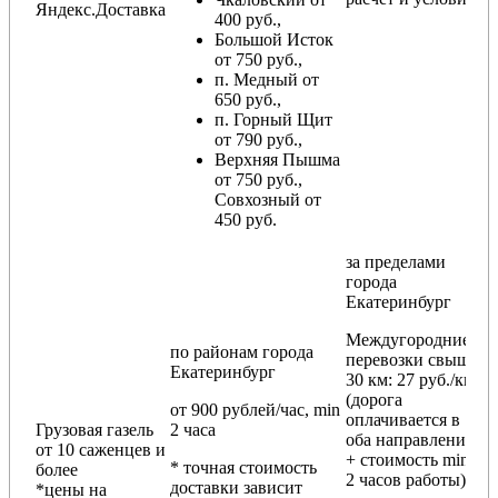
Яндекс.Доставка
400 руб.,
Большой Исток
от 750 руб.,
п. Медный от
650 руб.,
п. Горный Щит
от 790 руб.,
Верхняя Пышма
от 750 руб.,
Совхозный от
450 руб.
за пределами
города
Екатеринбург
Междугородние
по районам
города
перевозки
свыше
Екатеринбург
30 км
: 27 руб./км
(дорога
от 900 рублей/час, min
оплачивается в
Грузовая газель
2 часа
оба направления
от 10 саженцев и
+ стоимость min
* точная стоимость
более
2 часов работы)
доставки зависит
*цены на