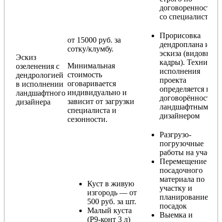
договоренности
со специалистом)
Прорисовка
от 15000 руб. за
дендроплана и
сотку/клумбу.
эскиза (видовые
Эскиз
кадры). Техника
Минимальная
озеленения с
исполнения
стоимость
дендрологией
проекта
оговаривается
в исполнении
определяется по
индивидуально и
ландшафтного
договорённости с
зависит от загрузки
дизайнера
ландшафтным
специалиста и
дизайнером
сезонности.
Разгрузо-
погрузочные
работы на участке
Перемещение
посадочного
материала по
Куст в живую
участку и
изгородь — от
планирование
500 руб. за шт.
посадок
Малый куста
Выемка и
(Р9-конт 3 л)