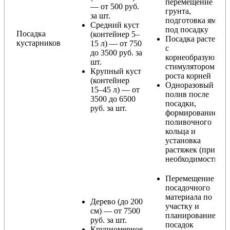
перемещение
— от 500 руб.
грунта,
за шт.
подготовка ямы
Средний куст
под посадку
Посадка
(контейнер 5–
Посадка растения
кустарников
15 л) — от 750
с
до 3500 руб. за
корнеобразующи
шт.
стимулятором
Крупный куст
роста корней
(контейнер
Одноразовый
15–45 л) — от
полив после
3500 до 6500
посадки,
руб. за шт.
формирование
поливочного
кольца и
установка
растяжек (при
необходимости)
Перемещение
посадочного
материала по
Дерево (до 200
участку и
см) — от 7500
планирование
руб. за шт.
посадок
Крупномерное