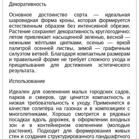
Декоративность
Основное достоинство сорта — идеальная
шаровидная форма кроны, которая формируется
естественным образом без интенсивной обрезки.
Растение сохраняет декоративность круглогодично:
летом привлекает насыщенной зеленью, весной —
нежными жёлтыми цветками, осенью — яркой
палитрой осенней листвы, зимой — графичным
силуэтом ветвей. Благодаря компактным размерам
и правильной форме не требует сложного ухода и
прищипывания для достижения эстетического
результата.
Использование
Идеален для озеленения малых городских садов,
парков и скверов, где ценится компактность и
низкая требовательность к уходу. Применяется в
качестве солитёра на газонах и в композициях с
многолетниками. Хорошо смотрится в рядовых
посадках вдоль дорожек, в оформлении входных
зон и в контейнерном озеленении (молодые
растения). Подходит для формирования живых
стен и создания структурированного ландшафтного