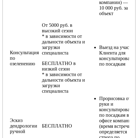
компании) — от
10 000 руб. за
объект
От 5000 руб. в
высокий сезон
* в зависимости от
дальности объекта и
загрузки
Выезд на участок
Консультация
специалиста
Клиента для
по
консультирования
БЕСПЛАТНО в
озеленению
по посадкам
низкий сезон
* в зависимости от
дальности объекта и
загрузки
специалиста
Прорисовка от
руки и
консультирование
по посадкам в
Эскиз
офисе компании
дендрологии
БЕСПЛАТНО
(время встречи
ручной
определяется
строго по