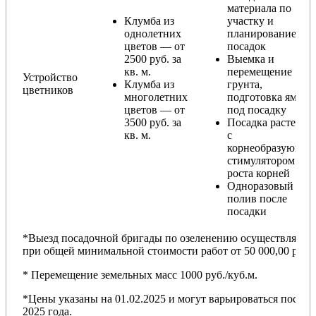
материала по
Клумба из
участку и
однолетних
планирование
цветов — от
посадок
2500 руб. за
Выемка и
кв. м.
перемещение
Устройство
Клумба из
грунта,
цветников
многолетних
подготовка ямы
цветов — от
под посадку
3500 руб. за
Посадка растений
кв. м.
с
корнеобразующи
стимулятором
роста корней
Одноразовый
полив после
посадки
*Выезд посадочной бригады по озеленению осуществляется
при общей минимальной стоимости работ от 50 000,00 руб.
* Перемещение земельных масс 1000 руб./куб.м.
*Цены указаны на 01.02.2025 и могут варьироваться после
2025 года.