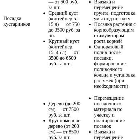
— от 500 руб.
Выемка и
за шт.
перемещение
Средний куст
грунта, подготовка
Посадка
(контейнер 5–
ямы под посадку
кустарников
15 л) — от 750
Посадка растения с
до 3500 руб. за
корнеобразующим
шт.
стимулятором
Крупный куст
роста корней
(контейнер
Одноразовый
15–45 л) — от
полив после
3500 до 6500
посадки,
руб. за шт.
формирование
поливочного
кольца и установка
растяжек (при
необходимости)
Перемещение
Дерево (до 200
посадочного
см) — от 7500
материала по
руб. за шт.
участку и
Крупномерное
планирование
дерево (от 200
посадок
см) — от 8500
Выемка и
руб. за шт.
перемещение