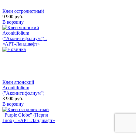
Клен остролистный
9 900
руб.
В корзину
Клен японский
Aconitifolium
("Аконитифолиум")
3 900
руб.
В корзину