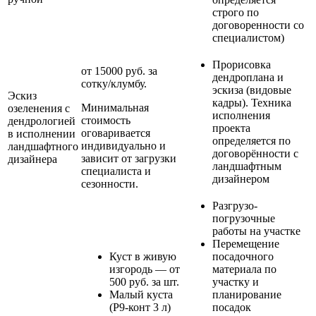
строго по
договоренности со
специалистом)
Прорисовка
от 15000 руб. за
дендроплана и
сотку/клумбу.
эскиза (видовые
Эскиз
кадры). Техника
Минимальная
озеленения с
исполнения
стоимость
дендрологией
проекта
оговаривается
в исполнении
определяется по
индивидуально и
ландшафтного
договорённости с
зависит от загрузки
дизайнера
ландшафтным
специалиста и
дизайнером
сезонности.
Разгрузо-
погрузочные
работы на участке
Перемещение
Куст в живую
посадочного
изгородь — от
материала по
500 руб. за шт.
участку и
Малый куста
планирование
(Р9-конт 3 л)
посадок