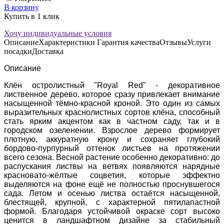
В корзину
Купить в 1 клик
Хочу индивидуальные условия
Описание
Характеристики
Гарантия качества
Отзывы
Услуги
посадки
Доставка
Описание
Клён остролистный "Royal Red" - декоративное
лиственное дерево, которое сразу привлекает внимание
насыщенной тёмно-красной кроной. Это один из самых
выразительных краснолистных сортов клёна, способный
стать ярким акцентом как в частном саду, так и в
городском озеленении. Взрослое дерево формирует
плотную, аккуратную крону и сохраняет глубокий
бордово-пурпурный оттенок листьев на протяжении
всего сезона. Весной растение особенно декоративно: до
распускания листвы на ветвях появляются нарядные
красновато-жёлтые соцветия, которые эффектно
выделяются на фоне ещё не полностью проснувшегося
сада. Летом и осенью листва остаётся насыщенной,
блестящей, крупной, с характерной пятилапастной
формой. Благодаря устойчивой окраске сорт высоко
ценится в ландшафтном дизайне за стабильный