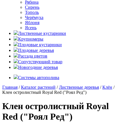
Рябина
Сирень
Тополь
Черёмуха
Яблоня
Ясень
Лиственные кустарники
Крупномеры
Плодовые кустарники
Плодовые деревья
Рассада цветов
Сопутствующий товар
Новогодние деревья
Системы автополива
Главная
/
Каталог растений
/
Лиственные деревья
/
Клён
/
Клен остролистный Royal Red ("Роял Ред")
Клен остролистный Royal
Red ("Роял Ред")