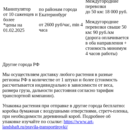
Междугородние
перевозки
Манипулятор
по районам
города
до 50 км
: 18 000 руб.
от 10 саженцев и
Екатеринбург
более
Междугородние
от 2600 руб/час, min 4
*цены на
перевозки
свыше 50
часа
01.02.2025
км
: 90 руб./км
(дорога оплачивается
в оба направления +
стоимость минимум
4 часов работы)
Другие города РФ
Мы осуществляем доставку любого растения в разные
регионы РФ в количестве от 1 штуки и более (стоимость
рассчитывается индивидуально в зависимости от веса,
размера груза, дальности расстояния согласно тарифам
транспортной компании).
Упаковка растения при отправке в другие города бесплатно:
коробка бумажная с воздушными отверстиями, стретч-пленка,
при необходимости деревянный короб. Подробнее об
упаковке изучайте по ссылке:
https://www.art-
landshaft.ru/pravila-transportirovki/