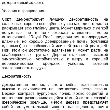
декоративный эффект.
Условия выращивания
Сорт демонстрирует лучшую декоративность на
солнечных, хорошо освещённых участках, где его листва
раскрывает всю глубину цвета. Может мириться с лёгкой
полутенью, но в тени окраска становится менее
интенсивной. "Royal Red" предпочитает плодородные,
влажные, но хорошо дренированные почвы (суглинки
идеальны), со слабокислой или нейтральной реакцией.
При этом он достаточно адаптивен и может расти на
слабощелочных грунтах. Дерево отличается высокой
зимостойкостью, устойчивостью к ветру и хорошей
переносимостью городских условий, включая
загазованность воздуха.
Декоративность
Декоративная ценность этого клёна исключительно
высока и сохраняется на протяжении всего сезона.
Весной контраст пурпурных почек, ярких соцветий и
постепенно разворачивающейся тёмной листвы создаёт
феерическое зрелище. Летом дерево представляет
собой монументальный акцент насыщенного, почти