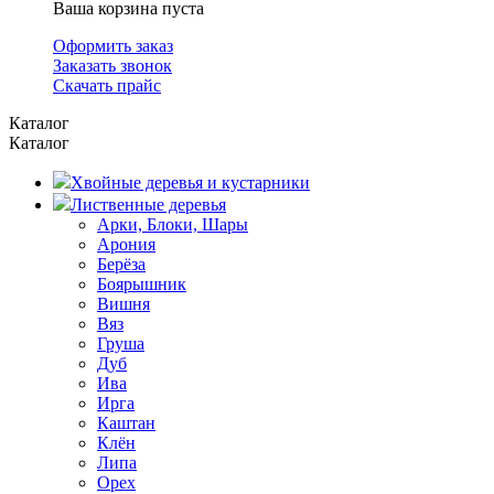
Ваша корзина пуста
Оформить заказ
Заказать звонок
Скачать прайс
Каталог
Каталог
Хвойные деревья и кустарники
Лиственные деревья
Арки, Блоки, Шары
Арония
Берёза
Боярышник
Вишня
Вяз
Груша
Дуб
Ива
Ирга
Каштан
Клён
Липа
Орех