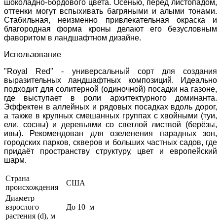
шоколадно-бордового цвета. Осенью, перед листопадом,
оттенки могут вспыхивать багряными и алыми тонами.
Стабильная, неизменно привлекательная окраска и
благородная форма кроны делают его безусловным
фаворитом в ландшафтном дизайне.
Использование
"Royal Red" - универсальный сорт для создания
выразительных ландшафтных композиций. Идеально
подходит для солитерной (одиночной) посадки на газоне,
где выступает в роли архитектурного доминанта.
Эффектен в аллейных и рядовых посадках вдоль дорог,
а также в крупных смешанных группах с хвойными (туи,
ели, сосны) и деревьями со светлой листвой (берёзы,
ивы). Рекомендован для озеленения парадных зон,
городских парков, скверов и больших частных садов, где
придаёт пространству структуру, цвет и европейский
шарм.
Страна
США
происхождения
Диаметр
взрослого
До 10 м
растения (d), м