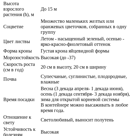
Высота
взрослого
До 15 м
растения (h), м
Множество маленьких желтых или
Соцветие
оранжевых цветочков, собранных в одну
группу
Летом - насыщенный зеленый, осенью -
Цвет листвы
ярко-красно-фиолетовый оттенок
Форма кроны
Густая крона яйцевидной формы
Морозостойкость
Высокая (до -37)
Скорость роста
20 см в высоту, 20 см в ширину
(см в год)
Супесчаные, суглинистые, плодородные,
Почва
влажные
Весна (3 декада апреля- 1 декада июня),
осень (1 декада сентября- 3 декада ноября),
Время посадки
зима для открытой корневой системы
В контейнере можно высаживать в любое
время года.
Отношение к
Светолюбивый, выносит полутень
свету
Устойчивость к
Высокая
болезням