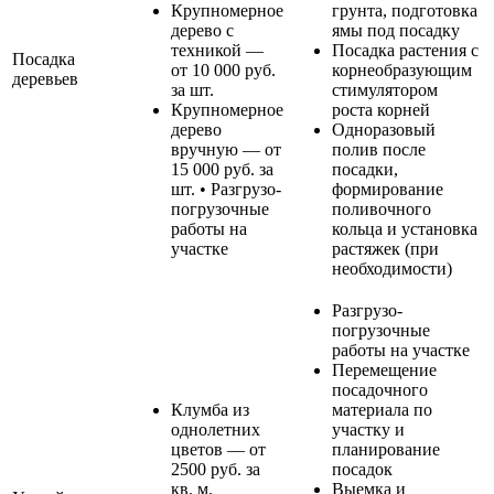
Крупномерное
грунта, подготовка
дерево с
ямы под посадку
техникой —
Посадка растения с
Посадка
от 10 000 руб.
корнеобразующим
деревьев
за шт.
стимулятором
Крупномерное
роста корней
дерево
Одноразовый
вручную — от
полив после
15 000 руб. за
посадки,
шт. • Разгрузо-
формирование
погрузочные
поливочного
работы на
кольца и установка
участке
растяжек (при
необходимости)
Разгрузо-
погрузочные
работы на участке
Перемещение
посадочного
Клумба из
материала по
однолетних
участку и
цветов — от
планирование
2500 руб. за
посадок
кв. м.
Выемка и