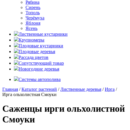
Рябина
Сирень
Тополь
Черёмуха
Яблоня
Ясень
Лиственные кустарники
Крупномеры
Плодовые кустарники
Плодовые деревья
Рассада цветов
Сопутствующий товар
Новогодние деревья
Системы автополива
Главная
/
Каталог растений
/
Лиственные деревья
/
Ирга
/
Ирга ольхолистная Смоуки
Саженцы ирги ольхолистной
Смоуки