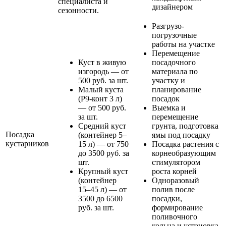
специалиста и
дизайнером
сезонности.
Разгрузо-
погрузочные
работы на участке
Перемещение
Куст в живую
посадочного
изгородь — от
материала по
500 руб. за шт.
участку и
Малый куста
планирование
(Р9-конт 3 л)
посадок
— от 500 руб.
Выемка и
за шт.
перемещение
Средний куст
грунта, подготовка
Посадка
(контейнер 5–
ямы под посадку
кустарников
15 л) — от 750
Посадка растения с
до 3500 руб. за
корнеобразующим
шт.
стимулятором
Крупный куст
роста корней
(контейнер
Одноразовый
15–45 л) — от
полив после
3500 до 6500
посадки,
руб. за шт.
формирование
поливочного
кольца и установка