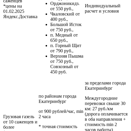
саженцев
Орджоникидз.
Индивидуальный
*цены на
от 550 руб.,
расчет и условия
01.02.2025
Чкаловский от
Яндекс.Доставка
400 руб.,
Большой Исток
от 750 руб.,
п. Медный от
650 руб.,
п. Горный Щит
от 790 руб.,
Верхняя Пышма
от 750 руб.,
Совхозный от
450 руб.
за пределами
города
Екатеринбург
по районам
города
Междугородние
Екатеринбург
перевозки
свыше 30
км
: 27 руб./км
от 900 рублей/час, min
(дорога оплачивается
Грузовая газель
2 часа
в оба направления +
от 10 саженцев и
стоимость min 2
* точная стоимость
более
часов работы)