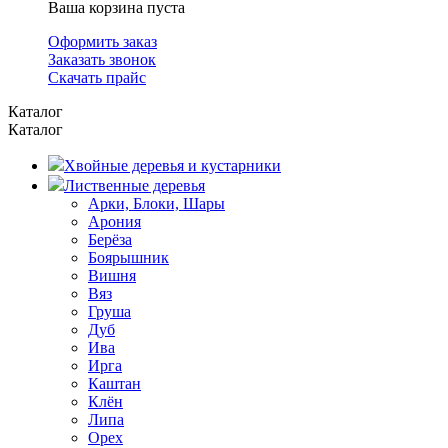
Ваша корзина пуста
Оформить заказ
Заказать звонок
Скачать прайс
Каталог
Каталог
Хвойные деревья и кустарники
Лиственные деревья
Арки, Блоки, Шары
Арония
Берёза
Боярышник
Вишня
Вяз
Груша
Дуб
Ива
Ирга
Каштан
Клён
Липа
Орех