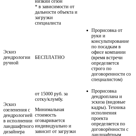
низкий сезон
* в зависимости от
дальности объекта и
загрузки
специалиста
Прорисовка от
руки и
консультирование
по посадкам в
Эскиз
офисе компании
дендрологии
БЕСПЛАТНО
(время встречи
ручной
определяется
строго по
договоренности со
специалистом)
Прорисовка
от 15000 руб. за
дендроплана и
сотку/клумбу.
эскиза (видовые
Эскиз
кадры). Техника
Минимальная
озеленения с
исполнения
стоимость
дендрологией
проекта
оговаривается
в исполнении
определяется по
индивидуально и
ландшафтного
договорённости с
зависит от загрузки
дизайнера
ландшафтным