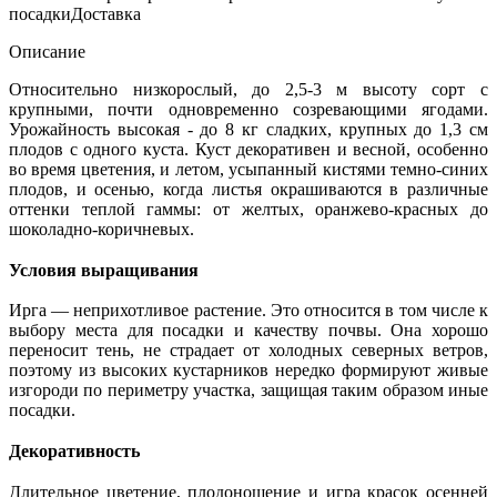
посадки
Доставка
Описание
Относительно низкорослый, до 2,5-3 м высоту сорт с
крупными, почти одновременно созревающими ягодами.
Урожайность высокая - до 8 кг сладких, крупных до 1,3 см
плодов с одного куста. Куст декоративен и весной, особенно
во время цветения, и летом, усыпанный кистями темно-синих
плодов, и осенью, когда листья окрашиваются в различные
оттенки теплой гаммы: от желтых, оранжево-красных до
шоколадно-коричневых.
Условия выращивания
Ирга — неприхотливое растение. Это относится в том числе к
выбору места для посадки и качеству почвы. Она хорошо
переносит тень, не страдает от холодных северных ветров,
поэтому из высоких кустарников нередко формируют живые
изгороди по периметру участка, защищая таким образом иные
посадки.
Декоративность
Длительное цветение, плодоношение и игра красок осенней