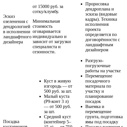
Прорисовка
от 15000 руб. за
дендроплана и
сотку/клумбу.
эскиза (видовые
Эскиз
кадры). Техника
Минимальная
озеленения с
исполнения
стоимость
дендрологией
проекта
оговаривается
в исполнении
определяется по
индивидуально и
ландшафтного
договорённости с
зависит от загрузки
дизайнера
ландшафтным
специалиста и
дизайнером
сезонности.
Разгрузо-
погрузочные
работы на участке
Перемещение
Куст в живую
посадочного
изгородь — от
материала по
500 руб. за шт.
участку и
Малый куста
планирование
(Р9-конт 3 л)
посадок
— от 500 руб.
Выемка и
за шт.
перемещение
Средний куст
грунта, подготовка
Посадка
(контейнер 5–
ямы под посадку
кустарников
15 л) — от 750
Посадка растения с