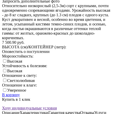
Запросить дополнительные фото
Относительно низкорослый (2,5-3м) сорт с крупными, почти
одновременно созревающими ягодами. Урожайность высокая
- до 8 кг сладких, крупных (до 1.3 см) плодов с одного куста.
Куст декоративен и весной, особенно во время цветения, и
летом, усыпанный кистями темно-синих плодов, и осенью,
когда листья окрашиваются в различные оттенки теплой
гаммы: от желтых, оранжево-красных до шоколадно-
коричневых.
7 500.90
руб.
ВЫСОТА (см)/КОНТЕЙНЕР (литр):
Оповестить о поступлении
Морозостойкость:
Высокая
Устойчивость к болезням:
Высокая
Отношение к свету:
Светлолюбивая
Отношение к влаге:
Умеренное
В корзину
Купить в 1 клик
Хочу индивидуальные условия
Описание
Характеристики
Гарантия качества
Отзывы
Услуги