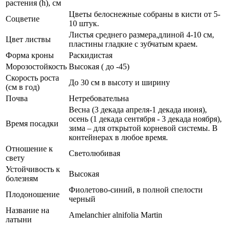
растения (h), см
Цветы белоснежные собраны в кисти от 5-
Соцветие
10 штук.
Листья среднего размера,длиной 4-10 см,
Цвет листвы
пластины гладкие с зубчатым краем.
Форма кроны
Раскидистая
Морозостойкость
Высокая ( до -45)
Скорость роста
До 30 см в высоту и ширину
(см в год)
Почва
Нетребовательна
Весна (3 декада апреля-1 декада июня),
осень (1 декада сентября - 3 декада ноября),
Время посадки
зима – для открытой корневой системы. В
контейнерах в любое время.
Отношение к
Светолюбивая
свету
Устойчивость к
Высокая
болезням
Фиолетово-синий, в полной спелости
Плодоношение
черный
Название на
Amelanchier alnifolia Martin
латыни