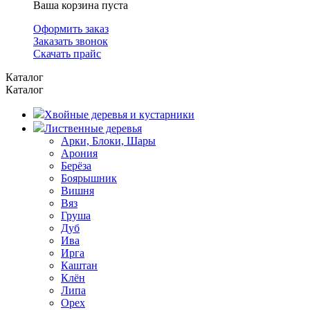
Ваша корзина пуста
Оформить заказ
Заказать звонок
Скачать прайс
Каталог
Каталог
Хвойные деревья и кустарники
Лиственные деревья
Арки, Блоки, Шары
Арония
Берёза
Боярышник
Вишня
Вяз
Груша
Дуб
Ива
Ирга
Каштан
Клён
Липа
Орех