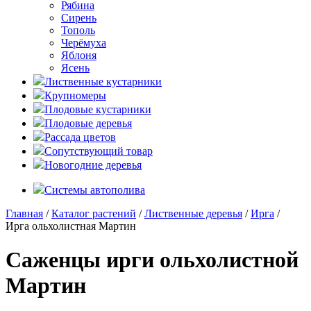
Рябина
Сирень
Тополь
Черёмуха
Яблоня
Ясень
Лиственные кустарники
Крупномеры
Плодовые кустарники
Плодовые деревья
Рассада цветов
Сопутствующий товар
Новогодние деревья
Системы автополива
Главная
/
Каталог растений
/
Лиственные деревья
/
Ирга
/
Ирга ольхолистная Мартин
Саженцы ирги ольхолистной
Мартин