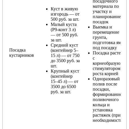
посадочного
материала по
Куст в живую
участку и
изгородь — от
планирование
500 руб. за шт.
посадок
Малый куста
Выемка и
(Р9-конт 3 л)
перемещение
— от 500 руб.
грунта,
за шт.
подготовка ямы
Средний куст
под посадку
Посадка
(контейнер 5–
Посадка растения
кустарников
15 л) — от 750
с
до 3500 руб. за
корнеобразующи
шт.
стимулятором
Крупный куст
роста корней
(контейнер
Одноразовый
15–45 л) — от
полив после
3500 до 6500
посадки,
руб. за шт.
формирование
поливочного
кольца и
установка
растяжек (при
необходимости)