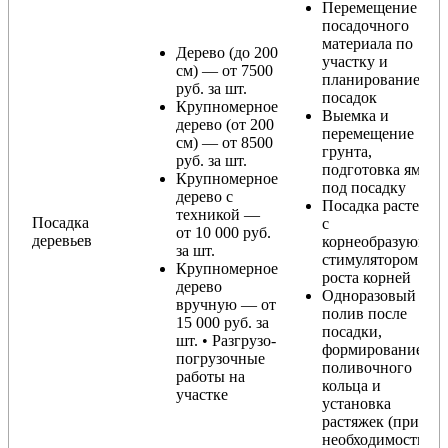
Перемещение
посадочного
материала по
Дерево (до 200
участку и
см) — от 7500
планирование
руб. за шт.
посадок
Крупномерное
Выемка и
дерево (от 200
перемещение
см) — от 8500
грунта,
руб. за шт.
подготовка ямы
Крупномерное
под посадку
дерево с
Посадка растения
техникой —
Посадка
с
от 10 000 руб.
деревьев
корнеобразующи
за шт.
стимулятором
Крупномерное
роста корней
дерево
Одноразовый
вручную — от
полив после
15 000 руб. за
посадки,
шт. • Разгрузо-
формирование
погрузочные
поливочного
работы на
кольца и
участке
установка
растяжек (при
необходимости)