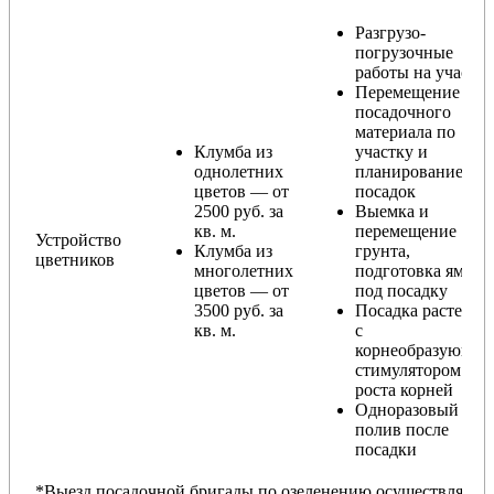
Разгрузо-
погрузочные
работы на участке
Перемещение
посадочного
материала по
Клумба из
участку и
однолетних
планирование
цветов — от
посадок
2500 руб. за
Выемка и
кв. м.
перемещение
Устройство
Клумба из
грунта,
цветников
многолетних
подготовка ямы
цветов — от
под посадку
3500 руб. за
Посадка растений
кв. м.
с
корнеобразующи
стимулятором
роста корней
Одноразовый
полив после
посадки
*Выезд посадочной бригады по озеленению осуществляется