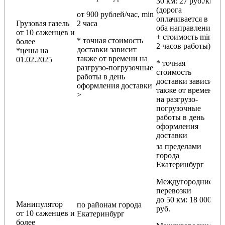
30 км
: 27 руб./км
(дорога
от 900 рублей/час, min
оплачивается в
Грузовая газель
2 часа
оба направления
от 10 саженцев и
+ стоимость min
* точная стоимость
более
2 часов работы)
доставки зависит
*цены на
также от времени на
01.02.2025
* точная
разгрузо-погрузочные
стоимость
работы в день
доставки зависит
оформления доставки
также от времени
>
на разгрузо-
погрузочные
работы в день
оформления
доставки
за пределами
города
Екатеринбург
Междугородние
перевозки
до 50 км
: 18 000
Манипулятор
по районам
города
руб.
от 10 саженцев и
Екатеринбург
более