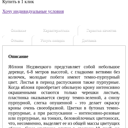
Купить в 1 клик
Хочу индивидуальные условия
Описание
Характеристики
Гарантия качества
Отзывы
Услуги посадки
Доставка
Описание
Яблоня Недзвецкого представляет собой небольшое
деревце, 6-8 метров высотой, с гладкими ветвями без
колючек, молодые побеги имеют темно-пурпурный
цвет. Листья в период распускания также пурпурные.
Когда яблоня приобретает обильную крону интенсивно
окрашенными остаются только черешки листьев,
пластинка оказывается сверху темно-зеленой, а снизу
пурпурной, слегка опушенной - это делает окраску
кроны очень своеобразной. Цветки в бутонах темно-
пурпурные, а при распускании – интенсивно-розовые
или пурпурные, на тонких, беловойлочных цветоносах,
что, несомненно, выделяет ее из общей массы цветущих