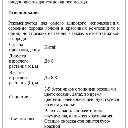
плодоношения длится до одного месяца.
Использование
Рекомендуется для самого широкого использования,
особенно хороша яблоня в красочных композициях и
одиночной посадке на газоне, а также, в качестве живой
изгороди.
Страна
Китай
происхождения
Диаметр
взрослого
До 6
растения (d), м
Высота
взрослого
До 6-8
растения (h), м
3-5 бутончиков с тонкими розовыми
цветоносами. Запах во время
Соцветие
цветения очень насыщен, чувствуется
на всем участке
Верхняя часть листьев тёмно-
изумрудная, а нижняя красноватая.
Цвет листвы
Осенью окраска становится буро-
красной