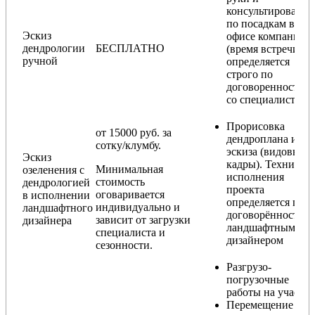
консультирование
по посадкам в
Эскиз
офисе компании
дендрологии
БЕСПЛАТНО
(время встречи
ручной
определяется
строго по
договоренности
со специалистом)
Прорисовка
от 15000 руб. за
дендроплана и
сотку/клумбу.
эскиза (видовые
Эскиз
кадры). Техника
Минимальная
озеленения с
исполнения
стоимость
дендрологией
проекта
оговаривается
в исполнении
определяется по
индивидуально и
ландшафтного
договорённости с
зависит от загрузки
дизайнера
ландшафтным
специалиста и
дизайнером
сезонности.
Разгрузо-
погрузочные
работы на участке
Перемещение