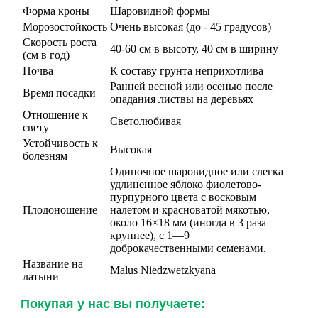
Форма кроны
Шаровидной формы
Морозостойкость
Очень высокая (до - 45 градусов)
Скорость роста
40-60 см в высоту, 40 см в ширину
(см в год)
Почва
К составу грунта неприхотлива
Ранней весной или осенью после
Время посадки
опадания листвы на деревьях
Отношение к
Светолюбивая
свету
Устойчивость к
Высокая
болезням
Одиночное шаровидное или слегка
удлиненное яблоко фиолетово-
пурпурного цвета с восковым
Плодоношение
налетом и красноватой мякотью,
около 16×18 мм (иногда в 3 раза
крупнее), с 1—9
доброкачественными семенами.
Название на
Malus Niedzwetzkyana
латыни
Покупая у нас вы получаете: