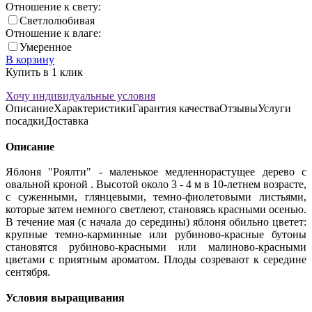
Отношение к свету:
Светлолюбивая
Отношение к влаге:
Умеренное
В корзину
Купить в 1 клик
Хочу индивидуальные условия
Описание
Характеристики
Гарантия качества
Отзывы
Услуги
посадки
Доставка
Описание
Яблоня "Роялти" - маленькое медленнорастущее дерево с
овальной кроной . Высотой около 3 - 4 м в 10-летнем возрасте,
с суженными, глянцевыми, темно-фиолетовыми листьями,
которые затем немного светлеют, становясь красными осенью.
В течение мая (с начала до середины) яблоня обильно цветет:
крупные темно-карминные или рубиново-красные бутоны
становятся рубиново-красными или малиново-красными
цветами с приятным ароматом. Плоды созревают к середине
сентября.
Условия выращивания