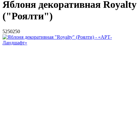
Яблоня декоративная Royalty
("Роялти")
5
250
250