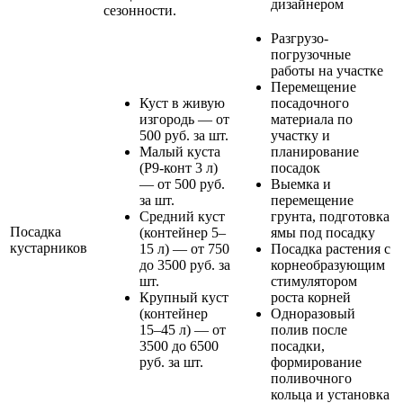
дизайнером
сезонности.
Разгрузо-
погрузочные
работы на участке
Перемещение
Куст в живую
посадочного
изгородь — от
материала по
500 руб. за шт.
участку и
Малый куста
планирование
(Р9-конт 3 л)
посадок
— от 500 руб.
Выемка и
за шт.
перемещение
Средний куст
грунта, подготовка
Посадка
(контейнер 5–
ямы под посадку
кустарников
15 л) — от 750
Посадка растения с
до 3500 руб. за
корнеобразующим
шт.
стимулятором
Крупный куст
роста корней
(контейнер
Одноразовый
15–45 л) — от
полив после
3500 до 6500
посадки,
руб. за шт.
формирование
поливочного
кольца и установка