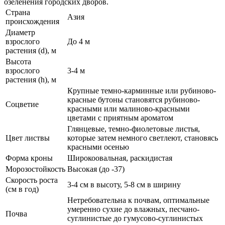
озеленения городских дворов.
Страна
Азия
происхождения
Диаметр
взрослого
До 4 м
растения (d), м
Высота
взрослого
3-4 м
растения (h), м
Крупные темно-карминные или рубиново-
красные бутоны становятся рубиново-
Соцветие
красными или малиново-красными
цветами с приятным ароматом
Глянцевые, темно-фиолетовые листья,
Цвет листвы
которые затем немного светлеют, становясь
красными осенью
Форма кроны
Широкоовальная, раскидистая
Морозостойкость
Высокая (до -37)
Скорость роста
3-4 см в высоту, 5-8 см в ширину
(см в год)
Нетребовательна к почвам, оптимальные
умеренно сухие до влажных, песчано-
Почва
суглинистые до гумусово-суглинистых