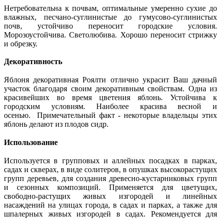
Нетребовательна к почвам, оптимальные умеренно сухие до
влажных, песчано-суглинистые до гумусово-суглинистых
почв, устойчиво переносит городские условия.
Морозоустойчива. Светолюбива. Хорошо переносит стрижку
и обрезку.
Декоративность
Яблоня декоративная Роялти отлично украсит Ваш дачный
участок благодаря своим декоративным свойствам. Одна из
красивейших во время цветения яблонь. Устойчива к
городским условиям. Наиболее красива весной и
осенью. Примечательный факт - некоторые владельцы этих
яблонь делают из плодов сидр.
Использование
Используется в групповых и аллейных посадках в парках,
садах и скверах, в виде солитеров, в опушках высокорастущих
групп деревьев, для создания древесно-кустарниковых групп
и сезонных композиций. Применяется для цветущих,
свободно-растущих живых изгородей и линейных
насаждений на улицах города, в садах и парках, а также для
шпалерных живых изгородей в садах. Рекомендуется для