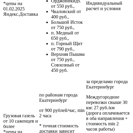
Орджоникидз.
Индивидуальный
*цены на
от 550 руб.,
расчет и условия
01.02.2025
Чкаловский от
Яндекс.Доставка
400 руб.,
Большой Исток
от 750 руб.,
п. Медный от
650 руб.,
п. Горный Щит
от 790 руб.,
Верхняя Пышма
от 750 руб.,
Совхозный от
450 руб.
за пределами
города
Екатеринбург
по районам
города
Междугородние
Екатеринбург
перевозки
свыше 30
км
: 27 руб./км
от 900 рублей/час, min
(дорога оплачивается
Грузовая газель
2 часа
в оба направления +
от 10 саженцев и
стоимость min 2
* точная стоимость
более
часов работы)
доставки зависит
*цены на