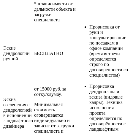
* в зависимости от
дальности объекта и
загрузки
специалиста
Прорисовка от
руки и
консультирование
по посадкам в
Эскиз
офисе компании
дендрологии
БЕСПЛАТНО
(время встречи
ручной
определяется
строго по
договоренности со
специалистом)
Прорисовка
от 15000 руб. за
дендроплана и
сотку/клумбу.
эскиза (видовые
Эскиз
кадры). Техника
Минимальная
озеленения с
исполнения
стоимость
дендрологией
проекта
оговаривается
в исполнении
определяется по
индивидуально и
ландшафтного
договорённости с
зависит от загрузки
дизайнера
ландшафтным
специалиста и