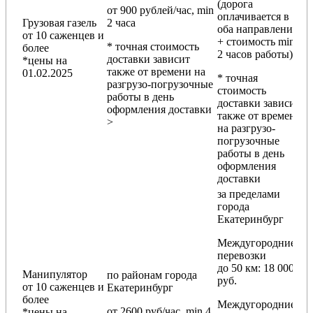
(дорога
от 900 рублей/час, min
оплачивается в
Грузовая газель
2 часа
оба направления
от 10 саженцев и
+ стоимость min
* точная стоимость
более
2 часов работы)
доставки зависит
*цены на
также от времени на
01.02.2025
* точная
разгрузо-погрузочные
стоимость
работы в день
доставки зависит
оформления доставки
также от времени
>
на разгрузо-
погрузочные
работы в день
оформления
доставки
за пределами
города
Екатеринбург
Междугородние
перевозки
до 50 км
: 18 000
Манипулятор
по районам
города
руб.
от 10 саженцев и
Екатеринбург
более
Междугородние
от 2600 руб/час, min 4
*цены на