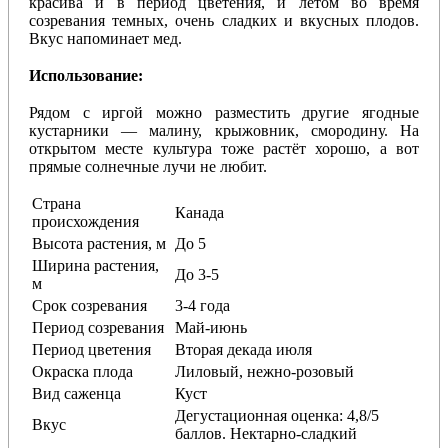
красива и в период цветения, и летом во время
созревания темных, очень сладких и вкусных плодов.
Вкус напоминает мед.
Использование:
Рядом с иргой можно разместить другие ягодные
кустарники — малину, крыжовник, смородину. На
открытом месте культура тоже растёт хорошо, а вот
прямые солнечные лучи не любит.
Страна
Канада
происхождения
Высота растения, м
До 5
Ширина растения,
До 3-5
м
Срок созревания
3-4 года
Период созревания
Май-июнь
Период цветения
Вторая декада июля
Окраска плода
Лиловый, нежно-розовый
Вид саженца
Куст
Дегустационная оценка: 4,8/5
Вкус
баллов. Нектарно-сладкий