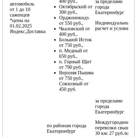
400 руб.,
за пределами
автомобиль
Октябрьский от
города
от 1 до 10
300 руб.,
Екатеринбург
саженцев
Орджоникидз.
*цены на
Индивидуальный
от 550 руб.,
01.02.2025
расчет и условия
Чкаловский от
Яндекс.Доставка
400 руб.,
Большой Исток
от 750 руб.,
п. Медный от
650 руб.,
п. Горный Щит
от 790 руб.,
Верхняя Пышма
от 750 руб.,
Совхозный от
450 руб.
за пределами
города
Екатеринбург
Междугородние
по районам
города
перевозки
свыше
Екатеринбург
30 км
: 27 руб./км