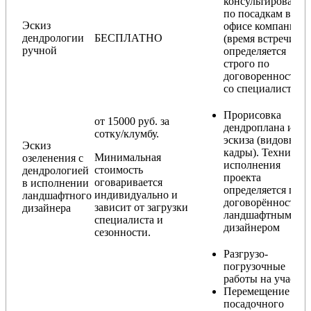
консультирование
по посадкам в
Эскиз
офисе компании
дендрологии
БЕСПЛАТНО
(время встречи
ручной
определяется
строго по
договоренности
со специалистом)
Прорисовка
от 15000 руб. за
дендроплана и
сотку/клумбу.
эскиза (видовые
Эскиз
кадры). Техника
Минимальная
озеленения с
исполнения
стоимость
дендрологией
проекта
оговаривается
в исполнении
определяется по
индивидуально и
ландшафтного
договорённости с
зависит от загрузки
дизайнера
ландшафтным
специалиста и
дизайнером
сезонности.
Разгрузо-
погрузочные
работы на участке
Перемещение
посадочного