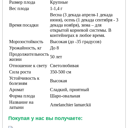
Размер плода
Крупные
Вес плода
1-1,4 г
Весна (3 декада апреля-1 декада
июня), осень (1 декада сентября - 3
Время посадки
декада ноября), зима – для
открытой корневой системы. В
контейнерах в любое время.
Морозостойкость
Высокая (до -35 градусов)
Урожайность, кг
До 8
Продолжительность
50 лет
жизни
Отношение к свету
Светолюбивая
Сила роста
350-500 см
Устойчивость к
Высокая
болезням
Аромат
Сладкий, приятный
Форма плода
Шаро-овальная
Название на
Amelanchier lamarckii
латыни
Покупая у нас вы получаете: