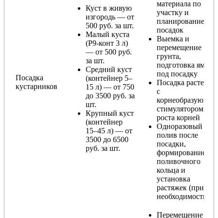
материала по
Куст в живую
участку и
изгородь — от
планирование
500 руб. за шт.
посадок
Малый куста
Выемка и
(Р9-конт 3 л)
перемещение
— от 500 руб.
грунта,
за шт.
подготовка ямы
Средний куст
под посадку
Посадка
(контейнер 5–
Посадка растения
кустарников
15 л) — от 750
с
до 3500 руб. за
корнеобразующи
шт.
стимулятором
Крупный куст
роста корней
(контейнер
Одноразовый
15–45 л) — от
полив после
3500 до 6500
посадки,
руб. за шт.
формирование
поливочного
кольца и
установка
растяжек (при
необходимости)
Перемещение