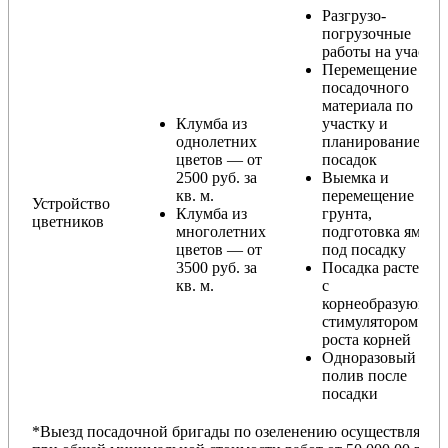
Разгрузо-
погрузочные
работы на участке
Перемещение
посадочного
материала по
Клумба из
участку и
однолетних
планирование
цветов — от
посадок
2500 руб. за
Выемка и
кв. м.
перемещение
Устройство
Клумба из
грунта,
цветников
многолетних
подготовка ямы
цветов — от
под посадку
3500 руб. за
Посадка растений
кв. м.
с
корнеобразующи
стимулятором
роста корней
Одноразовый
полив после
посадки
*Выезд посадочной бригады по озеленению осуществляется