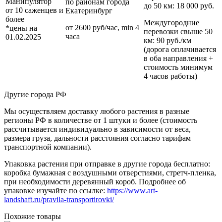
Манипулятор
по районам
города
до 50 км
: 18 000 руб.
от 10 саженцев и
Екатеринбург
более
Междугородние
от 2600 руб/час, min 4
*цены на
перевозки
свыше 50
часа
01.02.2025
км
: 90 руб./км
(дорога оплачивается
в оба направления +
стоимость минимум
4 часов работы)
Другие города РФ
Мы осуществляем доставку любого растения в разные
регионы РФ в количестве от 1 штуки и более (стоимость
рассчитывается индивидуально в зависимости от веса,
размера груза, дальности расстояния согласно тарифам
транспортной компании).
Упаковка растения при отправке в другие города бесплатно:
коробка бумажная с воздушными отверстиями, стретч-пленка,
при необходимости деревянный короб. Подробнее об
упаковке изучайте по ссылке:
https://www.art-
landshaft.ru/pravila-transportirovki/
Похожие товары