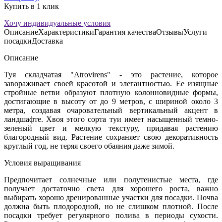
Купить в 1 клик
Хочу индивидуальные условия
Описание
Характеристики
Гарантия качества
Отзывы
Услуги
посадки
Доставка
Описание
Туя складчатая "Atrovirens" - это растение, которое
завораживает своей красотой и элегантностью. Ее изящные
стройные ветви образуют плотную колонновидные формы,
достигающие в высоту от до 9 метров, с шириной около 3
метра, создавая очаровательный вертикальный акцент в
ландшафте. Хвоя этого сорта туи имеет насыщенный темно-
зеленый цвет и мелкую текстуру, придавая растению
благородный вид. Растение сохраняет свою декоративность
круглый год, не теряя своего обаяния даже зимой.
Условия выращивания
Предпочитает солнечные или полутенистые места, где
получает достаточно света для хорошего роста, важно
выбирать хорошо дренированные участки для посадки. Почва
должна быть плодородной, но не слишком плотной. После
посадки требует регулярного полива в периоды сухости.