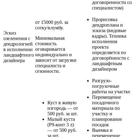
договоренности со
специалистом)
Прорисовка
от 15000 руб. за
дендроплана и
сотку/клумбу.
эскиза (видовые
Эскиз
кадры). Техника
Минимальная
озеленения с
исполнения
стоимость
дендрологией
проекта
оговаривается
в исполнении
определяется по
индивидуально и
ландшафтного
договорённости с
зависит от загрузки
дизайнера
ландшафтным
специалиста и
дизайнером
сезонности.
Разгрузо-
погрузочные
работы на участке
Перемещение
Куст в живую
посадочного
изгородь — от
материала по
500 руб. за шт.
участку и
Малый куста
планирование
(Р9-конт 3 л)
посадок
— от 500 руб.
Выемка и
за шт.
перемещение