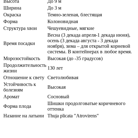
Высота
До 9 м
Ширина
До 3 м
Окраска
Темно-зеленая, блестящая
Форма
Колоновидная
Структура хвои
Чешуевидные, мягкие
Весна (3 декада апреля-1 декада июня),
осень (3 декада августа - 3 декада
Время посадки
ноября), зима – для открытой корневой
системы. В контейнерах в любое время.
Морозостойкость
Высокая (до -35 градусов)
Продолжительность
130 лет
жизни
Отношение к свету
Светолюбивая
Устойчивость к
Высокая
болезням
Аромат
Сосновый
Шишки продолговатые коричневого
Форма плода
оттенка
Назание на латыни
Thuja plicata "Atrovirens"