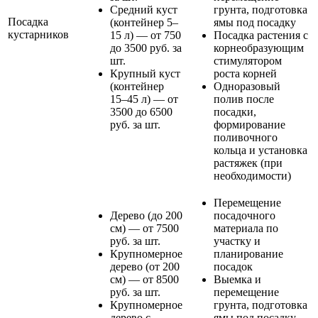
Средний куст
грунта, подготовка
Посадка
(контейнер 5–
ямы под посадку
кустарников
15 л) — от 750
Посадка растения с
до 3500 руб. за
корнеобразующим
шт.
стимулятором
Крупный куст
роста корней
(контейнер
Одноразовый
15–45 л) — от
полив после
3500 до 6500
посадки,
руб. за шт.
формирование
поливочного
кольца и установка
растяжек (при
необходимости)
Перемещение
Дерево (до 200
посадочного
см) — от 7500
материала по
руб. за шт.
участку и
Крупномерное
планирование
дерево (от 200
посадок
см) — от 8500
Выемка и
руб. за шт.
перемещение
Крупномерное
грунта, подготовка
дерево с
ямы под посадку