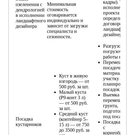
кадры). Техник
Минимальная
озеленения с
исполнения
стоимость
дендрологией
проекта
оговаривается
в исполнении
определяется п
индивидуально и
ландшафтного
договорённост
зависит от загрузки
дизайнера
ландшафтным
специалиста и
дизайнером
сезонности.
Разгрузо-
погрузочные
работы на учас
Перемещение
посадочного
материала по
Куст в живую
участку и
изгородь — от
планирование
500 руб. за шт.
посадок
Малый куста
Выемка и
(Р9-конт 3 л)
перемещение
— от 500 руб.
грунта,
за шт.
подготовка ям
Средний куст
под посадку
Посадка
(контейнер 5–
Посадка расте
кустарников
15 л) — от 750
с
до 3500 руб. за
корнеобразую