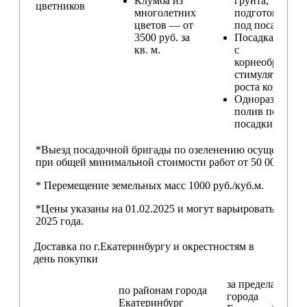
Клумба из
грунта,
цветников
многолетних
подготовка ям
цветов — от
под посадку
3500 руб. за
Посадка расте
кв. м.
с
корнеобразую
стимулятором
роста корней
Одноразовый
полив после
посадки
*Выезд посадочной бригады по озеленению осуществляе
при общей минимальной стоимости работ от 50 000,00 ру
* Перемещение земельных масс 1000 руб./куб.м.
*Цены указаны на 01.02.2025 и могут варьироваться пос
2025 года.
Доставка по г.Екатеринбургу и окрестностям в
день покупки
за пределами
по районам
города
города
Екатеринбург