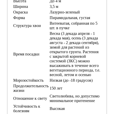
Высота
До 4 м
Ширина
3,5 м
Окраска
Лазурно-зеленый
Форма
Пирамидальная, густая
Витееватая, собранная по 5
Структура хвои
шт. в пучке
Весна (3 декада апреля - 1
декада мая), осень (3 декада
августа - 2 декада сентября),
зимой для растений из
открытого грунта. Растения
Время посадки
с закрытой корневой
системой (ЗКС) можно
высаживать в течение всего
вегетационного периода, т.е.
весной, летом и осенью
Морозостойкость
Низкая (до -18 градусов)
Продолжительность
150 лет
жизни
Светолюбива, но допустимо
Отношение к свету
минимальное притенение
Устойчивость к
Высокая
болезням