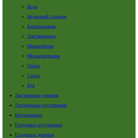
Кедр
Кедровый стланик
Кипарисовик
Лиственница
Микробиота
Можжевельник
Пихта
Сосна
Туя
Лиственные деревья
Лиственные кустарники
Крупномеры
Плодовые кустарники
Плодовые деревья