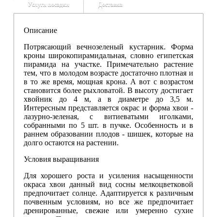
Услуги посадки
Доставка
Описание
Потрясающий вечнозеленый кустарник. Форма
кроны широкопирамидальная, словно египетская
пирамида на участке. Примечательно растение
тем, что в молодом возрасте достаточно плотная и
в то же время, мощная крона. А вот с возрастом
становится более рыхловатой. В высоту достигает
хвойник до 4 м, а в диаметре до 3,5 м.
Интересным представляется окрас и форма хвои -
лазурно-зеленая, с витиеватыми иголками,
собранными по 5 шт. в пучке. Особенность и в
раннем образовании плодов - шишек, которые на
долго остаются на растении.
Условия выращивания
Для хорошего роста и усиления насыщенности
окраса хвои данный вид сосны мелкоцветковой
предпочитает солнце. Адаптируется к различным
почвенным условиям, но все же предпочитает
дренированные, свежие или умеренно сухие