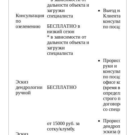
дальности объекта и
загрузки
Выезд на участ
Консультация
специалиста
Клиента для
по
консультирова
БЕСПЛАТНО в
озеленению
по посадкам
низкий сезон
* в зависимости от
дальности объекта и
загрузки
специалиста
Прорисовка от
руки и
консультирова
по посадкам в
Эскиз
офисе компани
дендрологии
БЕСПЛАТНО
(время встречи
ручной
определяется
строго по
договоренност
со специалисто
Прорисовка
от 15000 руб. за
дендроплана и
сотку/клумбу.
эскиза (видовы
Эскиз