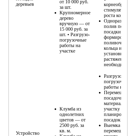
от 10 000 руб.
деревьев
корнеобразую
за шт.
стимулятором
Крупномерное
роста корней
дерево
Одноразовый
вручную — от
полив после
15 000 руб. за
посадки,
шт. • Разгрузо-
формирование
погрузочные
поливочного
работы на
кольца и
участке
установка
растяжек (при
необходимости
Разгрузо-
погрузочные
работы на учас
Перемещение
посадочного
материала по
Клумба из
участку и
однолетних
планирование
цветов — от
посадок
2500 руб. за
Выемка и
кв. м.
перемещение
Устройство