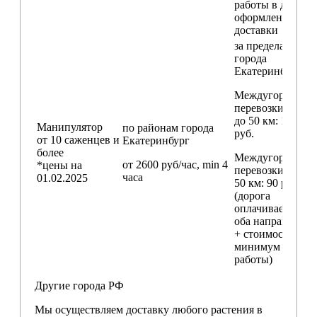
работы в день
оформления
доставки
за пределами
города
Екатеринбург
Междугородние
перевозки
до 50 км
: 18 000
Манипулятор
по районам
города
руб.
от 10 саженцев и
Екатеринбург
более
Междугородние
от 2600 руб/час, min 4
*цены на
перевозки
свыш
часа
01.02.2025
50 км
: 90 руб./км
(дорога
оплачивается в
оба направления
+ стоимость
минимум 4 часо
работы)
Другие города РФ
Мы осуществляем доставку любого растения в