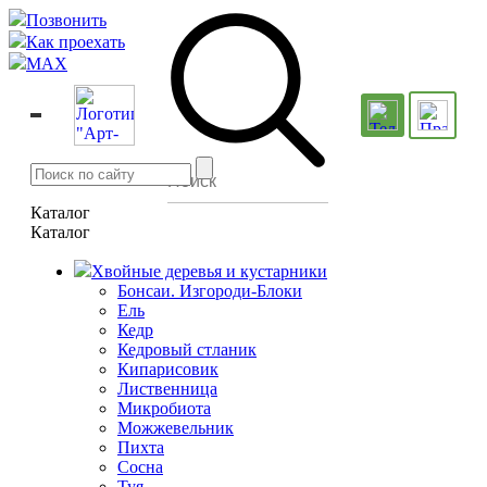
Позвонить
Как проехать
MAX
Каталог
Каталог
Хвойные деревья и кустарники
Бонсаи. Изгороди-Блоки
Ель
Кедр
Кедровый стланик
Кипарисовик
Лиственница
Микробиота
Можжевельник
Пихта
Сосна
Туя