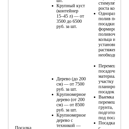
шт.
стимулятором
Крупный куст
роста корней
(контейнер
Одноразовый
15–45 л) — от
полив после
3500 до 6500
посадки,
руб. за шт.
формирование
поливочного
кольца и
установка
растяжек (при
необходимости
Перемещение
посадочного
материала по
Дерево (до 200
участку и
см) — от 7500
планирование
руб. за шт.
посадок
Крупномерное
Выемка и
дерево (от 200
перемещение
см) — от 8500
грунта,
руб. за шт.
подготовка ям
Крупномерное
под посадку
дерево с
Посадка расте
техникой —
Посадка
с