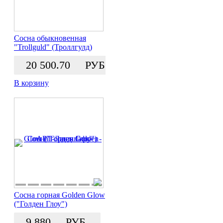
Сосна обыкновенная
"Trollguld" (Троллгулд)
20 500.70
РУБ.
В корзину
Сосна горная Golden Glow
("Голден Глоу")
9 880
РУБ.