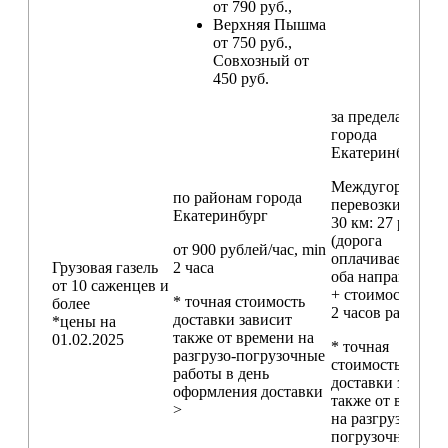
от 790 руб.,
Верхняя Пышма
от 750 руб.,
Совхозный от
450 руб.
за пределами
города
Екатеринбург
Междугородние
по районам
города
перевозки
свыш
Екатеринбург
30 км
: 27 руб./км
(дорога
от 900 рублей/час, min
оплачивается в
Грузовая газель
2 часа
оба направления
от 10 саженцев и
+ стоимость min
* точная стоимость
более
2 часов работы)
доставки зависит
*цены на
также от времени на
01.02.2025
* точная
разгрузо-погрузочные
стоимость
работы в день
доставки зависи
оформления доставки
также от времен
>
на разгрузо-
погрузочные