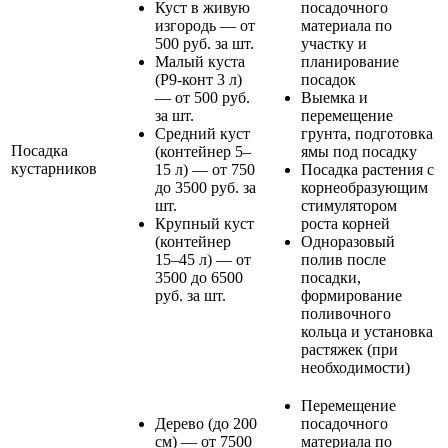
Куст в живую
посадочного
изгородь — от
материала по
500 руб. за шт.
участку и
Малый куста
планирование
(Р9-конт 3 л)
посадок
— от 500 руб.
Выемка и
за шт.
перемещение
Средний куст
грунта, подготовка
Посадка
(контейнер 5–
ямы под посадку
кустарников
15 л) — от 750
Посадка растения с
до 3500 руб. за
корнеобразующим
шт.
стимулятором
Крупный куст
роста корней
(контейнер
Одноразовый
15–45 л) — от
полив после
3500 до 6500
посадки,
руб. за шт.
формирование
поливочного
кольца и установка
растяжек (при
необходимости)
Перемещение
Дерево (до 200
посадочного
см) — от 7500
материала по