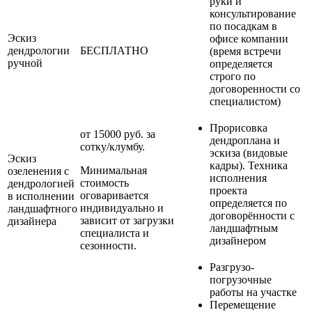
руки и
консультирование
по посадкам в
Эскиз
офисе компании
дендрологии
БЕСПЛАТНО
(время встречи
ручной
определяется
строго по
договоренности со
специалистом)
Прорисовка
от 15000 руб. за
дендроплана и
сотку/клумбу.
эскиза (видовые
Эскиз
кадры). Техника
Минимальная
озеленения с
исполнения
стоимость
дендрологией
проекта
оговаривается
в исполнении
определяется по
индивидуально и
ландшафтного
договорённости с
зависит от загрузки
дизайнера
ландшафтным
специалиста и
дизайнером
сезонности.
Разгрузо-
погрузочные
работы на участке
Перемещение