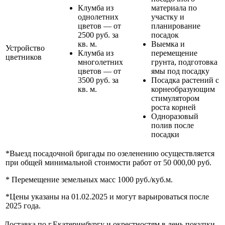
Клумба из
материала по
однолетних
участку и
цветов — от
планирование
2500 руб. за
посадок
кв. м.
Выемка и
Устройство
Клумба из
перемещение
цветников
многолетних
грунта, подготовка
цветов — от
ямы под посадку
3500 руб. за
Посадка растений с
кв. м.
корнеобразующим
стимулятором
роста корней
Одноразовый
полив после
посадки
*Выезд посадочной бригады по озеленению осуществляется
при общей минимальной стоимости работ от 50 000,00 руб.
* Перемещение земельных масс 1000 руб./куб.м.
*Цены указаны на 01.02.2025 и могут варьироваться после
2025 года.
Доставка по г.Екатеринбургу и окрестностям в день покупки