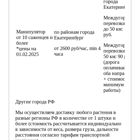
города
Екатеринбург
Междугородние
перевозки
до 50 км
: 18 000
Манипулятор
по районам
города
руб.
от 10 саженцев и
Екатеринбург
более
Междугородние
от 2600 руб/час, min 4
*цены на
перевозки
свыш
часа
01.02.2025
50 км
: 90 руб./км
(дорога
оплачивается в
оба направления
+ стоимость
минимум 4 часо
работы)
Другие города РФ
Мы осуществляем доставку любого растения в
разные регионы РФ в количестве от 1 штуки и
более (стоимость рассчитывается индивидуально
в зависимости от веса, размера груза, дальности
расстояния согласно тарифам транспортной