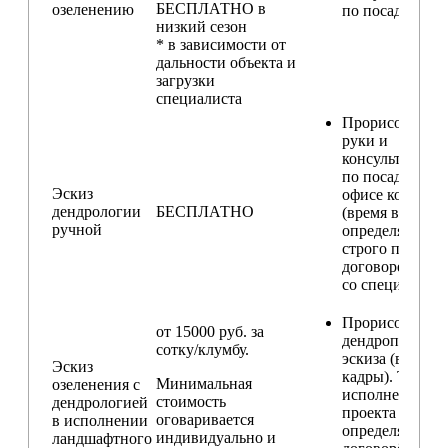
БЕСПЛАТНО в
озеленению
по посадкам
низкий сезон
* в зависимости от
дальности объекта и
загрузки
специалиста
Прорисовка от
руки и
консультирова
по посадкам в
Эскиз
офисе компани
дендрологии
БЕСПЛАТНО
(время встречи
ручной
определяется
строго по
договоренност
со специалисто
Прорисовка
от 15000 руб. за
дендроплана и
сотку/клумбу.
эскиза (видовы
Эскиз
кадры). Техник
Минимальная
озеленения с
исполнения
стоимость
дендрологией
проекта
оговаривается
в исполнении
определяется п
индивидуально и
ландшафтного