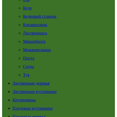
Кедр
Кедровый стланик
Кипарисовик
Лиственница
Микробиота
Можжевельник
Пихта
Сосна
Туя
Лиственные деревья
Лиственные кустарники
Крупномеры
Плодовые кустарники
Плодовые деревья