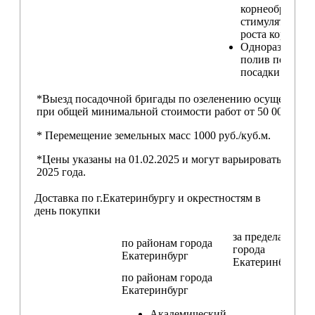
корнеобразую
стимулятором
роста корней
Одноразовый
полив после
посадки
*Выезд посадочной бригады по озеленению осуществляе
при общей минимальной стоимости работ от 50 000,00 ру
* Перемещение земельных масс 1000 руб./куб.м.
*Цены указаны на 01.02.2025 и могут варьироваться пос
2025 года.
Доставка по г.Екатеринбургу и окрестностям в
день покупки
за пределами
по районам
города
города
Екатеринбург
Екатеринбург
по районам
города
Екатеринбург
Академический