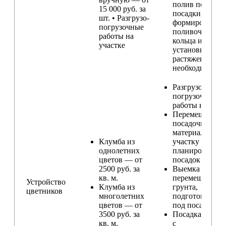
полив после
15 000 руб. за
посадки,
шт. • Разгрузо-
формирование
погрузочные
поливочного
работы на
кольца и
участке
установка
растяжек (при
необходимости
Разгрузо-
погрузочные
работы на учас
Перемещение
посадочного
материала по
Клумба из
участку и
однолетних
планирование
цветов — от
посадок
2500 руб. за
Выемка и
кв. м.
перемещение
Устройство
Клумба из
грунта,
цветников
многолетних
подготовка ям
цветов — от
под посадку
3500 руб. за
Посадка расте
кв. м.
с