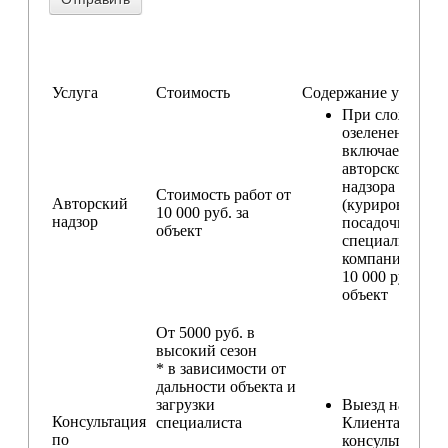
Услуга
Стоимость
Содержание услуги
При сложном
озеленении
включаем услу
авторского
надзора
Стоимость работ от
Авторский
(курирование
10 000 руб. за
надзор
посадочных ра
объект
специалистом
компании) — о
10 000 руб. за
объект
От 5000 руб. в
высокий сезон
* в зависимости от
дальности объекта и
загрузки
Выезд на участ
Консультация
специалиста
Клиента для
по
консультирова