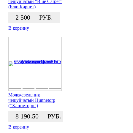
чешуйчатый "Blue Carpet"
(Блю Карпет)
2 500
РУБ.
В корзину
Можжевельник
чешуйчатый Hunnetorp
("Ханнеторп")
8 190.50
РУБ.
В корзину