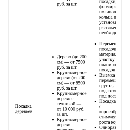
посадки,
руб. за шт.
формирование
поливочного
кольца и
установка
растяжек (при
необходимости
Перемещение
посадочного
материала по
Дерево (до 200
участку и
см) — от 7500
планирование
руб. за шт.
посадок
Крупномерное
Выемка и
дерево (от 200
перемещение
см) — от 8500
грунта,
руб. за шт.
подготовка ям
Крупномерное
под посадку
дерево с
Посадка расте
техникой —
Посадка
с
от 10 000 руб.
деревьев
корнеобразую
за шт.
стимулятором
Крупномерное
роста корней
дерево
Одноразовый
вручную — от