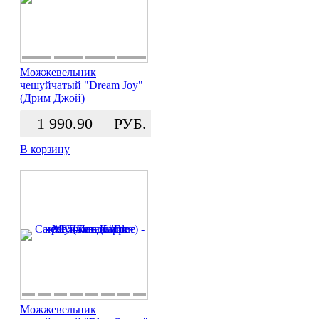
Можжевельник
чешуйчатый "Dream Joy"
(Дрим Джой)
1 990.90
РУБ.
В корзину
Можжевельник