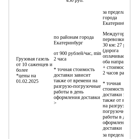
450 руб.
за пределами
города
Екатеринбург
Междугородние
по районам
города
перевозки
свыш
Екатеринбург
30 км
: 27 руб./км
(дорога
от 900 рублей/час, min
оплачивается в
Грузовая газель
2 часа
оба направления
от 10 саженцев и
+ стоимость min
* точная стоимость
более
2 часов работы)
доставки зависит
*цены на
также от времени на
01.02.2025
* точная
разгрузо-погрузочные
стоимость
работы в день
доставки зависи
оформления доставки
также от времен
>
на разгрузо-
погрузочные
работы в день
оформления
доставки
за пределами