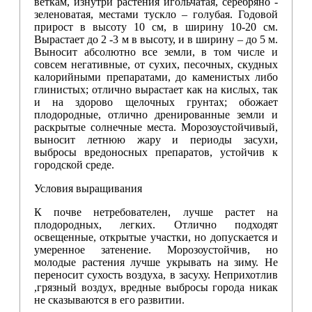
веткам, изнутри растения игольчатая, серебряно -
зеленоватая, местами тускло – голубая. Годовой
прирост в высоту 10 см, в ширину 10-20 см.
Вырастает до 2 -3 м в высоту, и в ширину – до 5 м.
Выносит абсолютно все земли, в том числе и
совсем негативные, от сухих, песочных, скудных
калорийными препаратами, до каменистых либо
глинистых; отлично вырастает как на кислых, так
и на здорово щелочных грунтах; обожает
плодородные, отлично дренированные земли и
раскрытые солнечные места. Морозоустойчивый,
выносит летнюю жару и периоды засухи,
выбросы вредоносных препаратов, устойчив к
городской среде.
Условия выращивания
К почве нетребователен, лучше растет на
плодородных, легких. Отлично подходят
освещенные, открытые участки, но допускается и
умеренное затенение. Морозоустойчив, но
молодые растения лучше укрывать на зиму. Не
переносит сухость воздуха, в засуху. Неприхотлив
,грязный воздух, вредные выбросы города никак
не сказываются в его развитии.