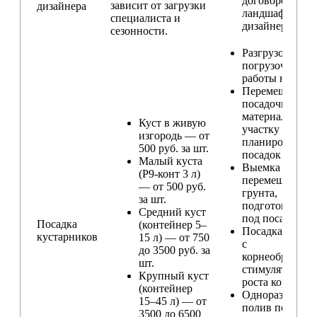
договорённост
зависит от загрузки
дизайнера
ландшафтным
специалиста и
дизайнером
сезонности.
Разгрузо-
погрузочные
работы на учас
Перемещение
посадочного
материала по
Куст в живую
участку и
изгородь — от
планирование
500 руб. за шт.
посадок
Малый куста
Выемка и
(Р9-конт 3 л)
перемещение
— от 500 руб.
грунта,
за шт.
подготовка ям
Средний куст
под посадку
Посадка
(контейнер 5–
Посадка расте
кустарников
15 л) — от 750
с
до 3500 руб. за
корнеобразую
шт.
стимулятором
Крупный куст
роста корней
(контейнер
Одноразовый
15–45 л) — от
полив после
3500 до 6500