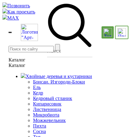
Позвонить
Как проехать
MAX
Каталог
Каталог
Хвойные деревья и кустарники
Бонсаи. Изгороди-Блоки
Ель
Кедр
Кедровый стланик
Кипарисовик
Лиственница
Микробиота
Можжевельник
Пихта
Сосна
Туя