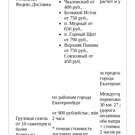
расчет и условия
Чкаловский от
Яндекс.Доставка
400 руб.,
Большой Исток
от 750 руб.,
п. Медный от
650 руб.,
п. Горный Щит
от 790 руб.,
Верхняя Пышма
от 750 руб.,
Совхозный от
450 руб.
за пределами
города
Екатеринбург
Междугородние
по районам
города
перевозки
свыш
Екатеринбург
30 км
: 27 руб./км
(дорога
от 900 рублей/час, min
оплачивается в
Грузовая газель
2 часа
оба направления
от 10 саженцев и
+ стоимость min
* точная стоимость
более
2 часов работы)
доставки зависит
*цены на