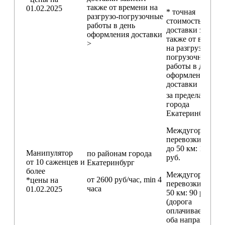
также от времени на
01.02.2025
* точная
разгрузо-погрузочные
стоимость
работы в день
доставки зависи
оформления доставки
также от времен
>
на разгрузо-
погрузочные
работы в день
оформления
доставки
за пределами
города
Екатеринбург
Междугородние
перевозки
до 50 км
: 18 000
Манипулятор
по районам
города
руб.
от 10 саженцев и
Екатеринбург
более
Междугородние
от 2600 руб/час, min 4
*цены на
перевозки
свыш
часа
01.02.2025
50 км
: 90 руб./км
(дорога
оплачивается в
оба направления