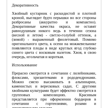
Декоративность
Хвойный кустарник с раскидистой и плотной
кроной, выглядит будто перышки во все стороны
разбросаны (аккуратно и компактно).
Декоративные качества окраса, не оставят
равнодушным никого ведь в течении сезона
(весной и летом) - светло-голубой оттенок, а
(зимой) - выраженный фиолетовый. Помимо
оригинального цвета, к осени на можжевельнике
появляются плоды в виде круглых ягод глубоко
синего цвета с восковым налетом. Хвоя, в свою
очередь, игольчатая и короткая.
Использование
Прерасно смотрится в сочетании с лилейниками,
флоксами, хризантемами и рододендронами.
Можно смело высаживать в альпинарии,
каменистых и вересковых садах. С другими
хвойными культурами будет эффектно смотрется в
групповых композициях. Красивым
представляется при оформлении бордюров в
сочетании с гортензиями, розами и
декоративными злаками.