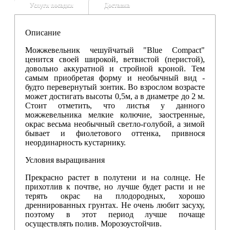
Услуги посадки
Доставка
Описание
Можжевельник чешуйчатый "Blue Compact"
ценится своей широкой, ветвистой (перистой),
довольно аккуратной и стройной кроной. Тем
самым приобретая форму и необычный вид -
будто перевернутый зонтик. Во взрослом возрасте
может достигать высоты 0,5м, а в диаметре до 2 м.
Стоит отметить, что листья у данного
можжевельника мелкие колючие, заостренные,
окрас весьма необычный светло-голубой, а зимой
бывает и фиолетового оттенка, привнося
неординарность кустарнику.
Условия выращивания
Прекрасно растет в полутени и на солнце. Не
прихотлив к почтве, но лучше будет расти и не
терять окрас на плодородных, хорошо
дреннированных грунтах. Не очень любит засуху,
поэтому в этот период лучше почаще
осуществлять полив. Морозоустойчив.