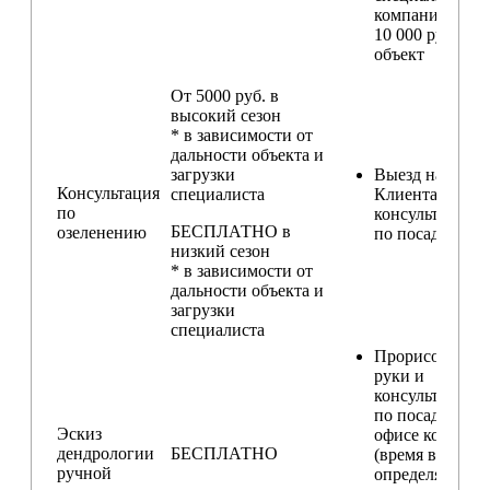
компании) — о
10 000 руб. за
объект
От 5000 руб. в
высокий сезон
* в зависимости от
дальности объекта и
загрузки
Выезд на участ
Консультация
специалиста
Клиента для
по
консультирова
БЕСПЛАТНО в
озеленению
по посадкам
низкий сезон
* в зависимости от
дальности объекта и
загрузки
специалиста
Прорисовка от
руки и
консультирова
по посадкам в
Эскиз
офисе компани
дендрологии
БЕСПЛАТНО
(время встречи
ручной
определяется