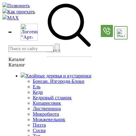
Позвонить
Как проехать
MAX
Каталог
Каталог
Хвойные деревья и кустарники
Бонсаи. Изгороди-Блоки
Ель
Кедр
Кедровый стланик
Кипарисовик
Лиственница
Микробиота
Можжевельник
Пихта
Сосна
Туя