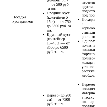
(Р9-конт 3 л)
перемещение
— от 500 руб.
грунта,
за шт.
подготовка ям
Средний куст
под посадку
Посадка
(контейнер 5–
Посадка расте
кустарников
15 л) — от 750
с
до 3500 руб. за
корнеобразую
шт.
стимулятором
Крупный куст
роста корней
(контейнер
Одноразовый
15–45 л) — от
полив после
3500 до 6500
посадки,
руб. за шт.
формирование
поливочного
кольца и
установка
растяжек (при
необходимости
Перемещение
посадочного
материала по
Дерево (до 200
участку и
см) — от 7500
планирование
руб. за шт.
посадок