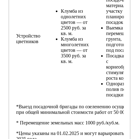
материала по
Клумба из
участку и
однолетних
планирование
цветов — от
посадок
2500 руб. за
Выемка и
кв. м.
перемещение
Устройство
Клумба из
грунта,
цветников
многолетних
подготовка ям
цветов — от
под посадку
3500 руб. за
Посадка расте
кв. м.
с
корнеобразую
стимулятором
роста корней
Одноразовый
полив после
посадки
*Выезд посадочной бригады по озеленению осуществляе
при общей минимальной стоимости работ от 50 000,00 ру
* Перемещение земельных масс 1000 руб./куб.м.
*Цены указаны на 01.02.2025 и могут варьироваться пос
2025 года.