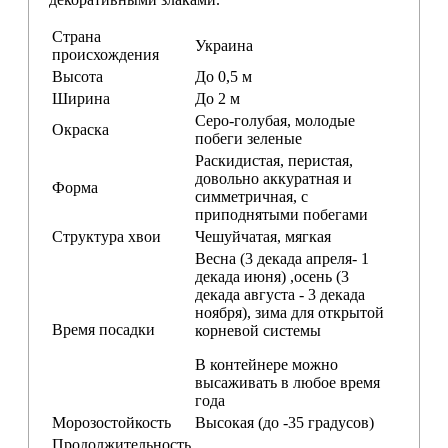
Страна
Украина
происхождения
Высота
До 0,5 м
Ширина
До 2 м
Серо-голубая, молодые
Окраска
побеги зеленые
Раскидистая, перистая,
довольно аккуратная и
Форма
симметричная, с
приподнятыми побегами
Структура хвои
Чешуйчатая, мягкая
Весна (3 декада апреля- 1
декада июня) ,осень (3
декада августа - 3 декада
ноября), зима для открытой
Время посадки
корневой системы
В контейнере можно
высаживать в любое время
года
Морозостойкость
Высокая (до -35 градусов)
Продолжительность