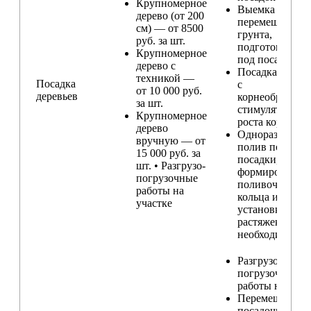
Крупномерное
Выемка и
дерево (от 200
перемещение
см) — от 8500
грунта,
руб. за шт.
подготовка ям
Крупномерное
под посадку
дерево с
Посадка расте
техникой —
Посадка
с
от 10 000 руб.
деревьев
корнеобразую
за шт.
стимулятором
Крупномерное
роста корней
дерево
Одноразовый
вручную — от
полив после
15 000 руб. за
посадки,
шт. • Разгрузо-
формирование
погрузочные
поливочного
работы на
кольца и
участке
установка
растяжек (при
необходимости
Разгрузо-
погрузочные
работы на учас
Перемещение
посадочного