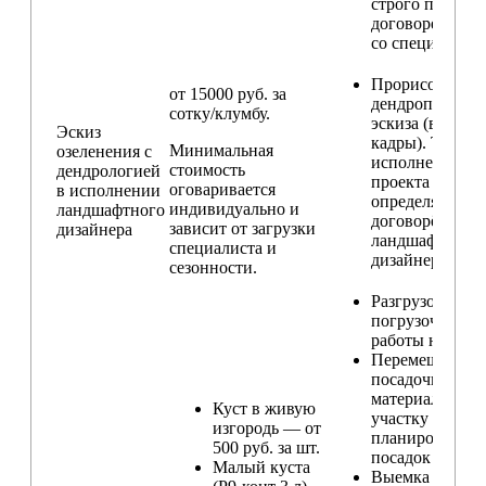
строго по
договоренност
со специалисто
Прорисовка
от 15000 руб. за
дендроплана и
сотку/клумбу.
эскиза (видовы
Эскиз
кадры). Техник
Минимальная
озеленения с
исполнения
стоимость
дендрологией
проекта
оговаривается
в исполнении
определяется п
индивидуально и
ландшафтного
договорённост
зависит от загрузки
дизайнера
ландшафтным
специалиста и
дизайнером
сезонности.
Разгрузо-
погрузочные
работы на учас
Перемещение
посадочного
материала по
Куст в живую
участку и
изгородь — от
планирование
500 руб. за шт.
посадок
Малый куста
Выемка и