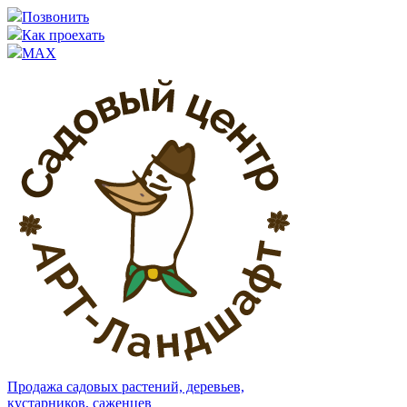
Позвонить
Как проехать
MAX
Продажа садовых растений, деревьев,
кустарников, саженцев