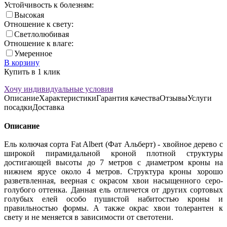
Устойчивость к болезням:
Высокая
Отношение к свету:
Светлолюбивая
Отношение к влаге:
Умеренное
В корзину
Купить в 1 клик
Хочу индивидуальные условия
Описание
Характеристики
Гарантия качества
Отзывы
Услуги
посадки
Доставка
Описание
Ель колючая сорта Fat Albert (Фат Альберт) - хвойное дерево с
широкой пирамидальной кроной плотной структуры
достигающей высоты до 7 метров с диаметром кроны на
нижнем ярусе около 4 метров. Структура кроны хорошо
разветвленная, веерная с окрасом хвои насыщенного серо-
голубого оттенка. Данная ель отличется от других сортовых
голубых елей особо пушистой набитостью кроны и
правильностью формы. А также окрас хвои толерантен к
свету и не меняется в зависимости от светотени.