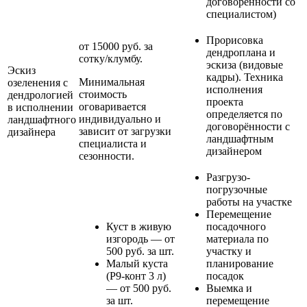
договоренности со
специалистом)
Прорисовка
от 15000 руб. за
дендроплана и
сотку/клумбу.
эскиза (видовые
Эскиз
кадры). Техника
Минимальная
озеленения с
исполнения
стоимость
дендрологией
проекта
оговаривается
в исполнении
определяется по
индивидуально и
ландшафтного
договорённости с
зависит от загрузки
дизайнера
ландшафтным
специалиста и
дизайнером
сезонности.
Разгрузо-
погрузочные
работы на участке
Перемещение
Куст в живую
посадочного
изгородь — от
материала по
500 руб. за шт.
участку и
Малый куста
планирование
(Р9-конт 3 л)
посадок
— от 500 руб.
Выемка и
за шт.
перемещение