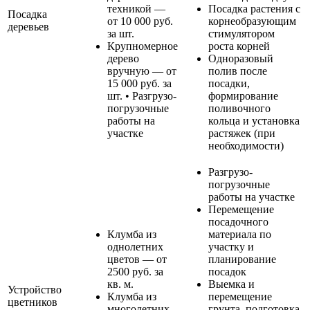
техникой —
Посадка растения с
Посадка
от 10 000 руб.
корнеобразующим
деревьев
за шт.
стимулятором
Крупномерное
роста корней
дерево
Одноразовый
вручную — от
полив после
15 000 руб. за
посадки,
шт. • Разгрузо-
формирование
погрузочные
поливочного
работы на
кольца и установка
участке
растяжек (при
необходимости)
Разгрузо-
погрузочные
работы на участке
Перемещение
посадочного
Клумба из
материала по
однолетних
участку и
цветов — от
планирование
2500 руб. за
посадок
кв. м.
Выемка и
Устройство
Клумба из
перемещение
цветников
многолетних
грунта, подготовка