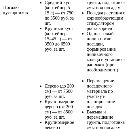
Средний куст
грунта, подготовка
Посадка
(контейнер 5–
ямы под посадку
кустарников
15 л) — от 750
Посадка растения с
до 3500 руб. за
корнеобразующим
шт.
стимулятором
Крупный куст
роста корней
(контейнер
Одноразовый
15–45 л) — от
полив после
3500 до 6500
посадки,
руб. за шт.
формирование
поливочного
кольца и установка
растяжек (при
необходимости)
Перемещение
Дерево (до 200
посадочного
см) — от 7500
материала по
руб. за шт.
участку и
Крупномерное
планирование
дерево (от 200
посадок
см) — от 8500
Выемка и
руб. за шт.
перемещение
Крупномерное
грунта, подготовка
дерево с
ямы под посадку