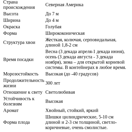
Страна
Северная Америка
происхождения
Высота
До 7 м
Ширина
До 4 м
Окраска
Голубая
Форма
Ширококоническая
Жесткая, колючая, серповидальная,
Структура хвои
длиной 1,8-2 см
Весна (3 декада апреля-1 декада июня),
осень (3 декада августа - 3 декада
Время посадки
ноября), зима – для открытой корневой
системы. В контейнерах в любое время.
Морозостойкость
Высокая (до -40 градусов)
Продолжительность
300 лет
жизни
Отношение к свету
Светолюбивая
Устойчивость к
Высокая
болезням
Аромат
Хвойный, стойкий, яркий
Шишки цилиндрические, 5-10 см
Форма плода
длиной и 2-3 см толщиной, светло-
коричневые, очень смолистые.