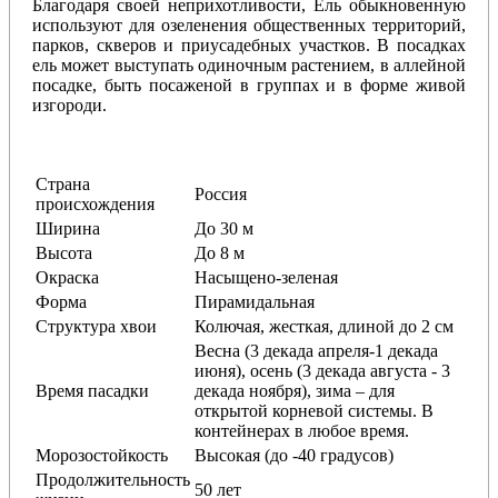
Благодаря своей неприхотливости, Ель обыкновенную
используют для озеленения общественных территорий,
парков, скверов и приусадебных участков. В посадках
ель может выступать одиночным растением, в аллейной
посадке, быть посаженой в группах и в форме живой
изгороди.
Страна
Россия
происхождения
Ширина
До 30 м
Высота
До 8 м
Окраска
Насыщено-зеленая
Форма
Пирамидальная
Структура хвои
Колючая, жесткая, длиной до 2 см
Весна (3 декада апреля-1 декада
июня), осень (3 декада августа - 3
Время пасадки
декада ноября), зима – для
открытой корневой системы. В
контейнерах в любое время.
Морозостойкость
Высокая (до -40 градусов)
Продолжительность
50 лет