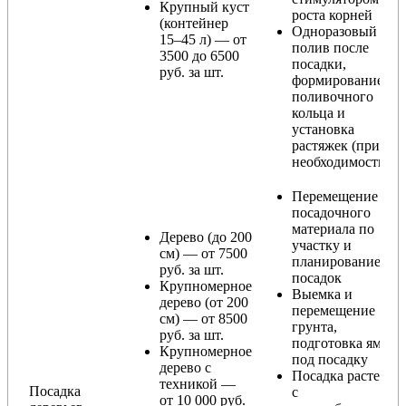
Крупный куст
роста корней
(контейнер
Одноразовый
15–45 л) — от
полив после
3500 до 6500
посадки,
руб. за шт.
формирование
поливочного
кольца и
установка
растяжек (при
необходимости)
Перемещение
посадочного
материала по
Дерево (до 200
участку и
см) — от 7500
планирование
руб. за шт.
посадок
Крупномерное
Выемка и
дерево (от 200
перемещение
см) — от 8500
грунта,
руб. за шт.
подготовка ямы
Крупномерное
под посадку
дерево с
Посадка растения
техникой —
Посадка
с
от 10 000 руб.