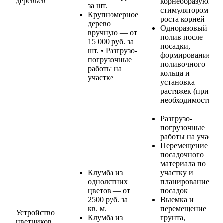
деревьев
корнеобразующи
за шт.
стимулятором
Крупномерное
роста корней
дерево
Одноразовый
вручную — от
полив после
15 000 руб. за
посадки,
шт. • Разгрузо-
формирование
погрузочные
поливочного
работы на
кольца и
участке
установка
растяжек (при
необходимости)
Разгрузо-
погрузочные
работы на участке
Перемещение
посадочного
материала по
Клумба из
участку и
однолетних
планирование
цветов — от
посадок
2500 руб. за
Выемка и
кв. м.
перемещение
Устройство
Клумба из
грунта,
цветников