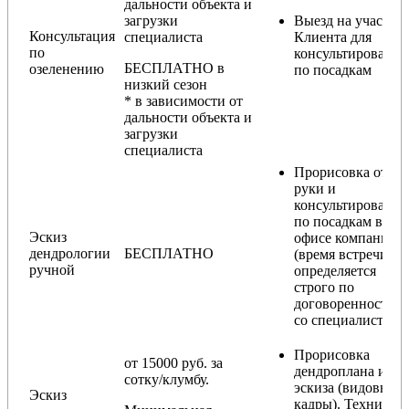
дальности объекта и
загрузки
Выезд на участок
Консультация
специалиста
Клиента для
по
консультирования
БЕСПЛАТНО в
озеленению
по посадкам
низкий сезон
* в зависимости от
дальности объекта и
загрузки
специалиста
Прорисовка от
руки и
консультирование
по посадкам в
Эскиз
офисе компании
дендрологии
БЕСПЛАТНО
(время встречи
ручной
определяется
строго по
договоренности
со специалистом)
Прорисовка
от 15000 руб. за
дендроплана и
сотку/клумбу.
эскиза (видовые
Эскиз
кадры). Техника