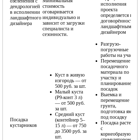
Минимальная
озеленения с
исполнения
стоимость
дендрологией
проекта
оговаривается
в исполнении
определяется по
индивидуально и
ландшафтного
договорённости с
зависит от загрузки
дизайнера
ландшафтным
специалиста и
дизайнером
сезонности.
Разгрузо-
погрузочные
работы на участке
Перемещение
посадочного
материала по
Куст в живую
участку и
изгородь — от
планирование
500 руб. за шт.
посадок
Малый куста
Выемка и
(Р9-конт 3 л)
перемещение
— от 500 руб.
грунта,
за шт.
подготовка ямы
Средний куст
под посадку
Посадка
(контейнер 5–
Посадка растения
кустарников
15 л) — от 750
с
до 3500 руб. за
корнеобразующи
шт.
стимулятором