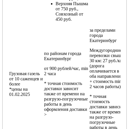
Верхняя Пышма
от 750 руб.,
Совхозный от
450 руб.
за пределами
города
Екатеринбург
Междугородние
по районам
города
перевозки
свыше
Екатеринбург
30 км
: 27 руб./км
(дорога
от 900 рублей/час, min
оплачивается в
Грузовая газель
2 часа
оба направления
от 10 саженцев и
+ стоимость min
* точная стоимость
более
2 часов работы)
доставки зависит
*цены на
также от времени на
01.02.2025
* точная
разгрузо-погрузочные
стоимость
работы в день
доставки зависит
оформления доставки
также от времени
>
на разгрузо-
погрузочные
работы в день