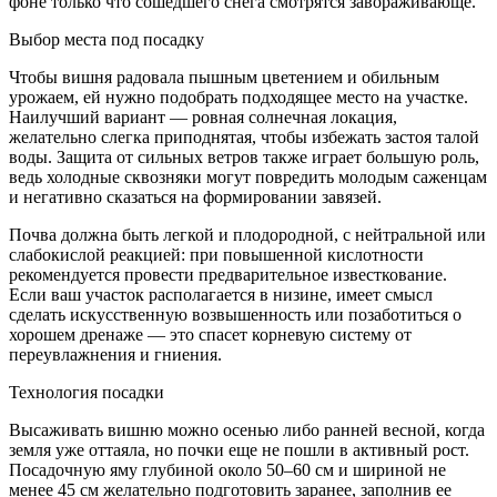
фоне только что сошедшего снега смотрятся завораживающе.
Выбор места под посадку
Чтобы вишня радовала пышным цветением и обильным
урожаем, ей нужно подобрать подходящее место на участке.
Наилучший вариант — ровная солнечная локация,
желательно слегка приподнятая, чтобы избежать застоя талой
воды. Защита от сильных ветров также играет большую роль,
ведь холодные сквозняки могут повредить молодым саженцам
и негативно сказаться на формировании завязей.
Почва должна быть легкой и плодородной, с нейтральной или
слабокислой реакцией: при повышенной кислотности
рекомендуется провести предварительное известкование.
Если ваш участок располагается в низине, имеет смысл
сделать искусственную возвышенность или позаботиться о
хорошем дренаже — это спасет корневую систему от
переувлажнения и гниения.
Технология посадки
Высаживать вишню можно осенью либо ранней весной, когда
земля уже оттаяла, но почки еще не пошли в активный рост.
Посадочную яму глубиной около 50–60 см и шириной не
менее 45 см желательно подготовить заранее, заполнив ее