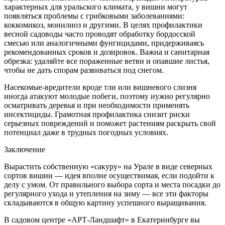
характерных для уральского климата, у вишни могут
появляться проблемы с грибковыми заболеваниями:
коккомикоз, монилиоз и другими. В целях профилактики
весной садоводы часто проводят обработку бордосской
смесью или аналогичными фунгицидами, придерживаясь
рекомендованных сроков и дозировок. Важна и санитарная
обрезка: удаляйте все пораженные ветви и опавшие листья,
чтобы не дать спорам развиваться под снегом.
Насекомые-вредители вроде тли или вишневого слизня
иногда атакуют молодые побеги, поэтому нужно регулярно
осматривать деревья и при необходимости применять
инсектициды. Грамотная профилактика снизит риски
серьезных повреждений и поможет растениям раскрыть свой
потенциал даже в трудных погодных условиях.
Заключение
Вырастить собственную «сакуру» на Урале в виде северных
сортов вишни — идея вполне осуществимая, если подойти к
делу с умом. От правильного выбора сорта и места посадки до
регулярного ухода и утепления на зиму — все эти факторы
складываются в общую картину успешного выращивания.
В садовом центре «АРТ-Ландшафт» в Екатеринбурге вы