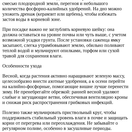
смесью плодородной земли, перегноя и небольшого
количества фосфорно-калийных удобрений. На дно можно
уложить дренаж (керамзит или щебень), чтобы избежать
застоя воды в корневой зоне.
При посадке важно не заглублять корневую шейку: она
должна оставаться на уровне почвы или чуть выше, с учетом
возможной усадки грунта. После установки саженца ямку
засыпают, слегка утрамбовывают землю, обильно поливают
теплой водой и мульчируют опилками, торфом или сухой
травой для сохранения влаги.
Особенности ухода
Весной, когда растения активно наращивают зеленую массу,
целесообразно внести азотные удобрения, а к осени перейти
на калийно-фосфорные, помогающие вишне лучше перенести
зиму. Не пренебрегайте обрезкой: ранней весной удаляют
слабые и загущающие ветви, обеспечивая вентиляцию кроны
и снижая риск распространения грибковых инфекций.
Полезно также мульчировать приствольный круг, чтобы
поддерживать стабильный уровень влаги в почве и защищать
корни от перегрева или переохлаждения. Не забывайте о
регулярном поливе, особенно в засушливые периоды.