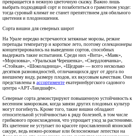
превращается в нежную цветочную сказку. Важно лишь
выбрать подходящий сорт и позаботиться о грамотном уходе:
тогда суровый климат не станет препятствием для обильного
цветения и плодоношения.
Сорта вишни для северных широт
На Урале нередко встречаются затяжные морозы, резкие
перепады температур и короткое лето, поэтому селекционеры
концентрировались на выведении сортов, способных
выдержать такие испытания. Среди них «Вита», «Маяк»,
«Морозовка», «Уральская Черешенка», «Свердловчанка»,
«Стойкая», «Шоколадница», «Щедрая» — всего несколько
десятков разновидностей, отличающихся друг от друга по
внешнему виду, размеру плодов, их вкусовым качествам. Они
представлены в
ассортименте
екатеринбургского садового
центра «АРТ-Ландшафт».
Северные сорта демонстрируют повышенную устойчивость к
весенним заморозкам, когда завязи других плодовых культур
могут погибнуть. Кроме того, такие вишни обладают
относительной устойчивостью к ряду болезней, в том числе
грибкового происхождения, что упрощает уход за растениями.
Их цветение не уступает по красоте прославленной японской
сакуре, ведь нежно-розовые или белоснежные лепестки на