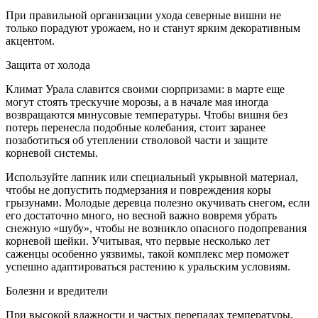
При правильной организации ухода северные вишни не
только порадуют урожаем, но и станут ярким декоративным
акцентом.
Защита от холода
Климат Урала славится своими сюрпризами: в марте еще
могут стоять трескучие морозы, а в начале мая иногда
возвращаются минусовые температуры. Чтобы вишня без
потерь перенесла подобные колебания, стоит заранее
позаботиться об утеплении стволовой части и защите
корневой системы.
Используйте лапник или специальный укрывной материал,
чтобы не допустить подмерзания и повреждения коры
грызунами. Молодые деревца полезно окучивать снегом, если
его достаточно много, но весной важно вовремя убрать
снежную «шубу», чтобы не возникло опасного подопревания
корневой шейки. Учитывая, что первые несколько лет
саженцы особенно уязвимы, такой комплекс мер поможет
успешно адаптироваться растению к уральским условиям.
Болезни и вредители
При высокой влажности и частых перепадах температуры,