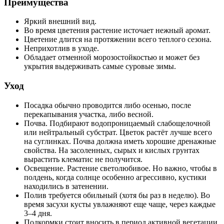
Преимущества
Яркий внешний вид.
Во время цветения растение источает нежный аромат.
Цветение длится на протяжении всего теплого сезона.
Неприхотлив в уходе.
Обладает отменной морозостойкостью и может без
укрытия выдерживать самые суровые зимы.
Уход
Посадка обычно проводится либо осенью, после
перекапывания участка, либо весной.
Почва. Подбирают водопроницаемый слабощелочной
или нейтральный субстрат. Цветок растёт лучше всего
на суглинках. Почва должна иметь хорошие дренажные
свойства. На засоленных, сырых и кислых грунтах
вырастить клематис не получится.
Освещение. Растение светолюбивое. Но важно, чтобы в
полдень, когда солнце особенно агрессивно, кустики
находились в затенении.
Полив требуется обильный (хотя бы раз в неделю). Во
время засухи кусты увлажняют еще чаще, через каждые
3–4 дня.
Подкормки стоит вносить в период активной вегетации.