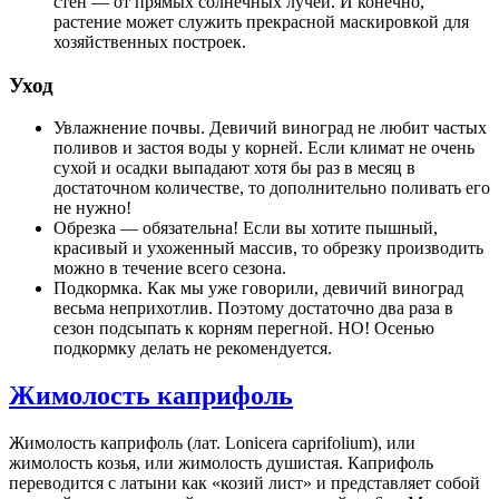
стен — от прямых солнечных лучей. И конечно,
растение может служить прекрасной маскировкой для
хозяйственных построек.
Уход
Увлажнение почвы. Девичий виноград не любит частых
поливов и застоя воды у корней. Если климат не очень
сухой и осадки выпадают хотя бы раз в месяц в
достаточном количестве, то дополнительно поливать его
не нужно!
Обрезка — обязательна! Если вы хотите пышный,
красивый и ухоженный массив, то обрезку производить
можно в течение всего сезона.
Подкормка. Как мы уже говорили, девичий виноград
весьма неприхотлив. Поэтому достаточно два раза в
сезон подсыпать к корням перегной. НО! Осенью
подкормку делать не рекомендуется.
Жимолость каприфоль
Жимолость каприфоль (лат. Lonicera caprifolium), или
жимолость козья, или жимолость душистая. Каприфоль
переводится с латыни как «козий лист» и представляет собой