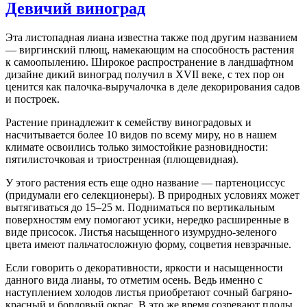
Девичий виноград
Эта листопадная лиана известна также под другим названием
— виргинский плющ, намекающим на способность растения
к самоопылению. Широкое распространение в ландшафтном
дизайне дикий виноград получил в XVII веке, с тех пор он
ценится как палочка-выручалочка в деле декорирования садов
и построек.
Растение принадлежит к семейству виноградовых и
насчитывается более 10 видов по всему миру, но в нашем
климате освоились только зимостойкие разновидности:
пятилисточковая и триостренная (плющевидная).
У этого растения есть еще одно название — партеноциссус
(придумали его селекционеры). В природных условиях может
вытягиваться до 15–25 м. Подниматься по вертикальным
поверхностям ему помогают усики, нередко расширенные в
виде присосок. Листья насыщенного изумрудно-зеленого
цвета имеют пальчатосложную форму, соцветия невзрачные.
Если говорить о декоративности, яркости и насыщенности
данного вида лианы, то отметим осень. Ведь именно с
наступлением холодов листья приобретают сочный багряно-
красный и бордовый окрас. В это же время созревают плоды