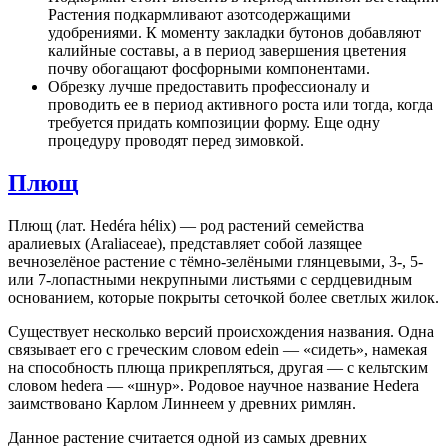
Растения подкармливают азотсодержащими
удобрениями. К моменту закладки бутонов добавляют
калийные составы, а в период завершения цветения
почву обогащают фосфорными компонентами.
Обрезку лучше предоставить профессионалу и
проводить ее в период активного роста или тогда, когда
требуется придать композиции форму. Еще одну
процедуру проводят перед зимовкой.
Плющ
Плющ (лат. Hedéra hélix) — род растений семейства
аралиевых (Araliaceae), представляет собой лазящее
вечнозелёное растение с тёмно-зелёными глянцевыми, 3-, 5-
или 7-лопастными некрупными листьями с сердцевидным
основанием, которые покрыты сеточкой более светлых жилок.
Существует несколько версий происхождения названия. Одна
связывает его с греческим словом edein — «сидеть», намекая
на способность плюща прикрепляться, другая — с кельтским
словом hedera — «шнур». Родовое научное название Hedera
заимствовано Карлом Линнеем у древних римлян.
Данное растение считается одной из самых древних