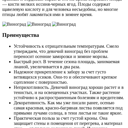
— кисти мелких иссиня-черных ягод. Плоды содержат
щавелевую кислоту и для человека несъедобны, но многие
птицы любят лакомиться ими в зимнее время.
Преимущества
Устойчивость к отрицательным температурам. Смело
утверждаем, что девичий виноград без проблем
переносит осенние заморозки и зимние морозы.
Быстрый рост. В течение сезона площадь, занимаемая
лианой, увеличивается в два раза.
Надежное прикрепление к забору за счет густо
ветвящихся усиков. Они-то и обеспечивают крепкое
сцепление с поверхностью.
Неприхотливость. Девичий виноград хорошо растет и в
тенистых, и на освещенных участках. Также растение
устойчиво к распространенным болезням и вредителям.
Декоративность. Как мы уже писали ранее, осенью
самая красивая, красно-багряная листва появляется под
прямыми лучами солнца, в тени листья не такие яркие.
Практическая польза за счет густой кроны. Она
защищает стены и помещения от перегрева, а материал