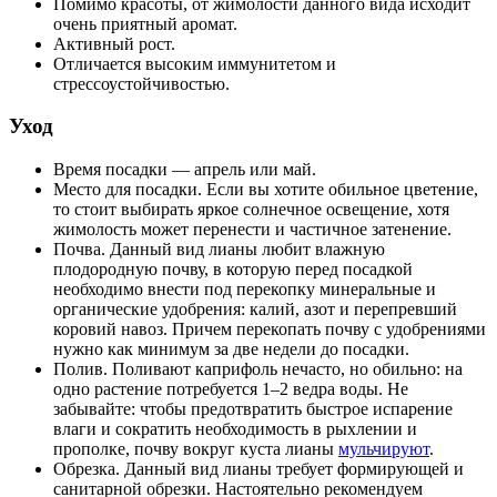
Помимо красоты, от жимолости данного вида исходит
очень приятный аромат.
Активный рост.
Отличается высоким иммунитетом и
стрессоустойчивостью.
Уход
Время посадки — апрель или май.
Место для посадки. Если вы хотите обильное цветение,
то стоит выбирать яркое солнечное освещение, хотя
жимолость может перенести и частичное затенение.
Почва. Данный вид лианы любит влажную
плодородную почву, в которую перед посадкой
необходимо внести под перекопку минеральные и
органические удобрения: калий, азот и перепревший
коровий навоз. Причем перекопать почву с удобрениями
нужно как минимум за две недели до посадки.
Полив. Поливают каприфоль нечасто, но обильно: на
одно растение потребуется 1–2 ведра воды. Не
забывайте: чтобы предотвратить быстрое испарение
влаги и сократить необходимость в рыхлении и
прополке, почву вокруг куста лианы
мульчируют
.
Обрезка. Данный вид лианы требует формирующей и
санитарной обрезки. Настоятельно рекомендуем