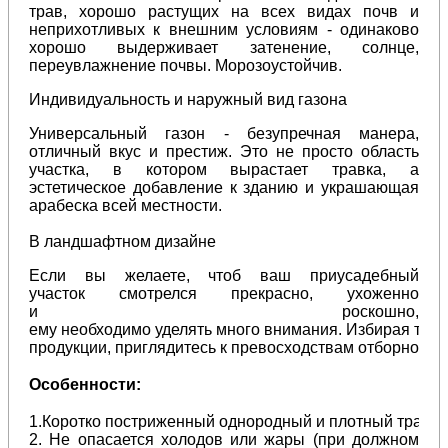
трав, хорошо растущих на всех видах почв и
неприхотливых к внешним условиям - одинаково
хорошо выдерживает затенение, солнце,
переувлажнение почвы. Морозоустойчив.
Индивидуальность
и
наружный
вид
газона
Универсальный газон - безупречная манера,
отличный вкус и престиж. Это не просто область
участка, в котором вырастает травка, а
эстетическое добавление к зданию и украшающая
арабеска всей местности.
В ландшафтном дизайне
Если
вы
желаете
,
чтоб
ваш приусадебный
участок
смотрелся
прекрасно
, ухоженно
и
роскошно
,
ему
необходимо
уделять
много
внимания
.
Избирая
тот
продукции,
приглядитесь
к
превосходствам
отборного
в
Особенности:
1.Коротко
постриженный
однородный
и
плотный
травя
2. Не
опасается
холодов
или жары (при должном