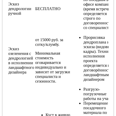
Эскиз
офисе компании
дендрологии
БЕСПЛАТНО
(время встречи
ручной
определяется
строго по
договоренности
со специалистом)
Прорисовка
от 15000 руб. за
дендроплана и
сотку/клумбу.
эскиза (видовые
Эскиз
кадры). Техника
Минимальная
озеленения с
исполнения
стоимость
дендрологией
проекта
оговаривается
в исполнении
определяется по
индивидуально и
ландшафтного
договорённости с
зависит от загрузки
дизайнера
ландшафтным
специалиста и
дизайнером
сезонности.
Разгрузо-
погрузочные
работы на участке
Перемещение
посадочного
материала по
Куст в живую