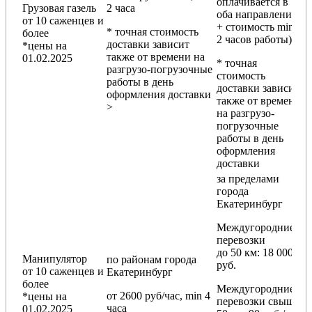
оплачивается в
Грузовая газель
2 часа
оба направления
от 10 саженцев и
+ стоимость min
* точная стоимость
более
2 часов работы)
доставки зависит
*цены на
также от времени на
01.02.2025
* точная
разгрузо-погрузочные
стоимость
работы в день
доставки зависит
оформления доставки
также от времени
>
на разгрузо-
погрузочные
работы в день
оформления
доставки
за пределами
города
Екатеринбург
Междугородние
перевозки
до 50 км
: 18 000
Манипулятор
по районам
города
руб.
от 10 саженцев и
Екатеринбург
более
Междугородние
от 2600 руб/час, min 4
*цены на
перевозки
свыше
часа
01.02.2025