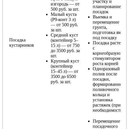
участку и
изгородь — от
планирование
500 руб. за шт.
посадок
Малый куста
Выемка и
(Р9-конт 3 л)
перемещение
— от 500 руб.
грунта,
за шт.
подготовка ямы
Средний куст
под посадку
Посадка
(контейнер 5–
Посадка растения
кустарников
15 л) — от 750
с
до 3500 руб. за
корнеобразующи
шт.
стимулятором
Крупный куст
роста корней
(контейнер
Одноразовый
15–45 л) — от
полив после
3500 до 6500
посадки,
руб. за шт.
формирование
поливочного
кольца и
установка
растяжек (при
необходимости)
Перемещение
посадочного