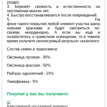
уходе);
3. Бережёт
свежесть
и естественность на
протяжении
многих
лет;
4. Быстро
восстанавливается
после
повреждений
.
5. На
фоне
такого
покрытия
любой
элемент
участка заиграет
новыми красками и будет
смотреться
по
-
своему
неординарно
. А
если
вы
еще
и
позаботитесь о грамотном освещении,
то в темное
время
получите
неописуемый
результат
сказочного
рел
Состав семян в травосмеси:
Овсяница луговая - 30%
Овсяница красная - 50%
Райграс однолетний - 15%
Тимофеевка - 5%
Покупая у нас вы получаете:
Качественный посадочный материал