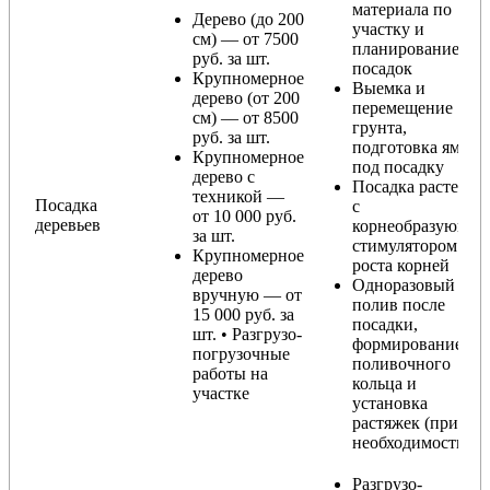
материала по
Дерево (до 200
участку и
см) — от 7500
планирование
руб. за шт.
посадок
Крупномерное
Выемка и
дерево (от 200
перемещение
см) — от 8500
грунта,
руб. за шт.
подготовка ямы
Крупномерное
под посадку
дерево с
Посадка растения
техникой —
Посадка
с
от 10 000 руб.
деревьев
корнеобразующи
за шт.
стимулятором
Крупномерное
роста корней
дерево
Одноразовый
вручную — от
полив после
15 000 руб. за
посадки,
шт. • Разгрузо-
формирование
погрузочные
поливочного
работы на
кольца и
участке
установка
растяжек (при
необходимости)
Разгрузо-