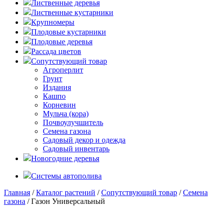
Лиственные деревья
Лиственные кустарники
Крупномеры
Плодовые кустарники
Плодовые деревья
Рассада цветов
Сопутствующий товар
Агроперлит
Грунт
Издания
Кашпо
Корневин
Мульча (кора)
Почвоулучшитель
Семена газона
Садовый декор и одежда
Садовый инвентарь
Новогодние деревья
Системы автополива
Главная
/
Каталог растений
/
Сопутствующий товар
/
Семена
газона
/ Газон Универсальный