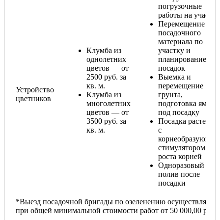
погрузочные
работы на участке
Перемещение
посадочного
материала по
Клумба из
участку и
однолетних
планирование
цветов — от
посадок
2500 руб. за
Выемка и
кв. м.
перемещение
Устройство
Клумба из
грунта,
цветников
многолетних
подготовка ямы
цветов — от
под посадку
3500 руб. за
Посадка растений
кв. м.
с
корнеобразующи
стимулятором
роста корней
Одноразовый
полив после
посадки
*Выезд посадочной бригады по озеленению осуществляется
при общей минимальной стоимости работ от 50 000,00 руб.