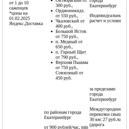
Октябрьский от
города
от 1 до 10
300 руб.,
Екатеринбург
саженцев
Орджоникидз.
*цены на
Индивидуальный
от 550 руб.,
01.02.2025
расчет и условия
Чкаловский от
Яндекс.Доставка
400 руб.,
Большой Исток
от 750 руб.,
п. Медный от
650 руб.,
п. Горный Щит
от 790 руб.,
Верхняя Пышма
от 750 руб.,
Совхозный от
450 руб.
за пределами
города
Екатеринбург
Междугородние
по районам
города
перевозки
свыше
Екатеринбург
30 км
: 27 руб./км
(дорога
от 900 рублей/час, min