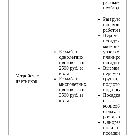
растяжек (при
необходимости
Разгрузо-
погрузочные
работы на учас
Перемещение
посадочного
материала по
Клумба из
участку и
однолетних
планирование
цветов — от
посадок
2500 руб. за
Выемка и
кв. м.
перемещение
Устройство
Клумба из
грунта,
цветников
многолетних
подготовка ям
цветов — от
под посадку
3500 руб. за
Посадка расте
кв. м.
с
корнеобразую
стимулятором
роста корней
Одноразовый
полив после
посадки