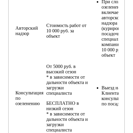
При сложном
озеленении
включаем услу
авторского
надзора
Стоимость работ от
Авторский
(курирование
10 000 руб. за
надзор
посадочных ра
объект
специалистом
компании) — о
10 000 руб. за
объект
От 5000 руб. в
высокий сезон
* в зависимости от
дальности объекта и
загрузки
Выезд на участ
Консультация
специалиста
Клиента для
по
консультирова
БЕСПЛАТНО в
озеленению
по посадкам
низкий сезон
* в зависимости от
дальности объекта и
загрузки
специалиста