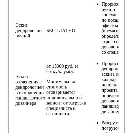
Прорисовка от
руки и
консультирова
по посадкам в
Эскиз
офисе компани
дендрологии
БЕСПЛАТНО
(время встречи
ручной
определяется
строго по
договоренност
со специалисто
Прорисовка
от 15000 руб. за
дендроплана и
сотку/клумбу.
эскиза (видовы
Эскиз
кадры). Техник
Минимальная
озеленения с
исполнения
стоимость
дендрологией
проекта
оговаривается
в исполнении
определяется п
индивидуально и
ландшафтного
договорённост
зависит от загрузки
дизайнера
ландшафтным
специалиста и
дизайнером
сезонности.
Разгрузо-
погрузочные