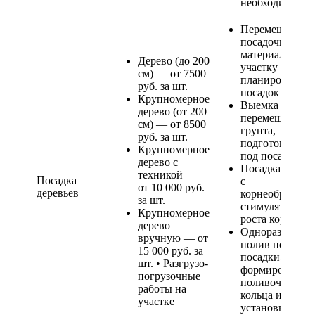
необходимости
Перемещение
посадочного
материала по
Дерево (до 200
участку и
см) — от 7500
планирование
руб. за шт.
посадок
Крупномерное
Выемка и
дерево (от 200
перемещение
см) — от 8500
грунта,
руб. за шт.
подготовка ям
Крупномерное
под посадку
дерево с
Посадка расте
техникой —
Посадка
с
от 10 000 руб.
деревьев
корнеобразую
за шт.
стимулятором
Крупномерное
роста корней
дерево
Одноразовый
вручную — от
полив после
15 000 руб. за
посадки,
шт. • Разгрузо-
формирование
погрузочные
поливочного
работы на
кольца и
участке
установка