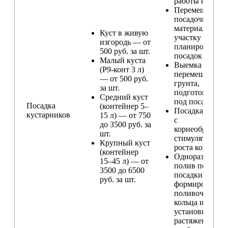
работы на учас
Перемещение
посадочного
материала по
Куст в живую
участку и
изгородь — от
планирование
500 руб. за шт.
посадок
Малый куста
Выемка и
(Р9-конт 3 л)
перемещение
— от 500 руб.
грунта,
за шт.
подготовка ям
Средний куст
под посадку
Посадка
(контейнер 5–
Посадка расте
кустарников
15 л) — от 750
с
до 3500 руб. за
корнеобразую
шт.
стимулятором
Крупный куст
роста корней
(контейнер
Одноразовый
15–45 л) — от
полив после
3500 до 6500
посадки,
руб. за шт.
формирование
поливочного
кольца и
установка
растяжек (при