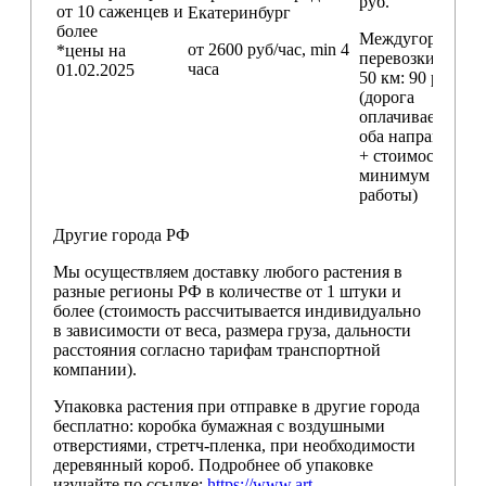
руб.
от 10 саженцев и
Екатеринбург
более
Междугородние
от 2600 руб/час, min 4
*цены на
перевозки
свыш
часа
01.02.2025
50 км
: 90 руб./км
(дорога
оплачивается в
оба направления
+ стоимость
минимум 4 часо
работы)
Другие города РФ
Мы осуществляем доставку любого растения в
разные регионы РФ в количестве от 1 штуки и
более (стоимость рассчитывается индивидуально
в зависимости от веса, размера груза, дальности
расстояния согласно тарифам транспортной
компании).
Упаковка растения при отправке в другие города
бесплатно: коробка бумажная с воздушными
отверстиями, стретч-пленка, при необходимости
деревянный короб. Подробнее об упаковке
изучайте по ссылке:
https://www.art-