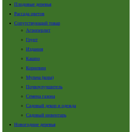
Плодовые деревья
Рассада цветов
Сопутствующий товар
Агроперлит
Грунт
Издания
Кашпо
Корневин
Мульча (кора)
Почвоулучшитель
Семена газона
Садовый декор и одежда
Садовый инвентарь
Новогодние деревья