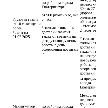
по районам
города
перевозки
свыш
Екатеринбург
30 км
: 27 руб./км
(дорога
от 900 рублей/час, min
оплачивается в
Грузовая газель
2 часа
оба направления
от 10 саженцев и
+ стоимость min
* точная стоимость
более
2 часов работы)
доставки зависит
*цены на
также от времени на
01.02.2025
* точная
разгрузо-погрузочные
стоимость
работы в день
доставки зависи
оформления доставки
также от времен
>
на разгрузо-
погрузочные
работы в день
оформления
доставки
за пределами
города
Екатеринбург
Междугородние
перевозки
до 50 км
: 18 000
Манипулятор
по районам
города