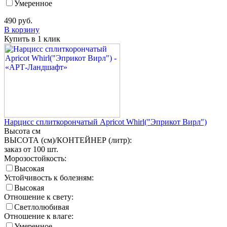
Умеренное
490
руб.
В корзину
Купить в 1 клик
Нарцисс сплиткорончатый Apricot Whirl("Эприкот Вирл")
Высота
см
ВЫСОТА (см)/КОНТЕЙНЕР (литр):
заказ от 100 шт.
Морозостойкость:
Высокая
Устойчивость к болезням:
Высокая
Отношение к свету:
Светлолюбивая
Отношение к влаге:
Умеренное