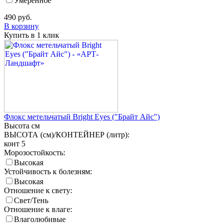
Умеренное
490
руб.
В корзину
Купить в 1 клик
Флокс метельчатый Bright Eyes ("Брайт Айс")
Высота
см
ВЫСОТА (см)/КОНТЕЙНЕР (литр):
конт 5
Морозостойкость:
Высокая
Устойчивость к болезням:
Высокая
Отношение к свету:
Свет/Тень
Отношение к влаге:
Влаголюбивые