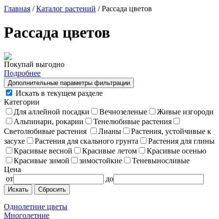
Главная
/
Каталог растений
/ Рассада цветов
Рассада цветов
Покупай выгодно
Подробнее
Дополнительные параметры фильтрации
Искать в текущем разделе
Категории
Для аллейной посадки
Вечнозеленые
Живые изгороди
Альпинари, рокарии
Тенелюбивые растения
Светолюбивые растения
Лианы
Растения, устойчивые к
засухе
Растения для скального грунта
Растения для глины
Красивые весной
Красивые летом
Красивые осенью
Красивые зимой
зимостойкие
Теневыносливые
Цена
от
до
Сбросить
Однолетние цветы
Многолетние