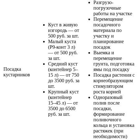
Разгрузо-
погрузочные
работы на участке
Перемещение
Куст в живую
посадочного
изгородь — от
материала по
500 руб. за шт.
участку и
Малый куста
планирование
(Р9-конт 3 л)
посадок
— от 500 руб.
Выемка и
за шт.
перемещение
Средний куст
грунта, подготовка
Посадка
(контейнер 5–
ямы под посадку
кустарников
15 л) — от 750
Посадка растения с
до 3500 руб. за
корнеобразующим
шт.
стимулятором
Крупный куст
роста корней
(контейнер
Одноразовый
15–45 л) — от
полив после
3500 до 6500
посадки,
руб. за шт.
формирование
поливочного
кольца и установка
растяжек (при
необходимости)