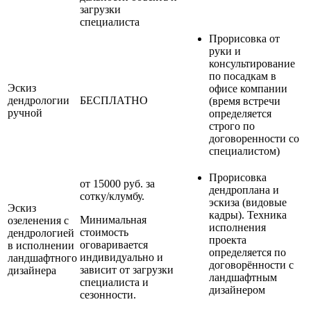
загрузки
специалиста
Прорисовка от
руки и
консультирование
по посадкам в
Эскиз
офисе компании
дендрологии
БЕСПЛАТНО
(время встречи
ручной
определяется
строго по
договоренности со
специалистом)
Прорисовка
от 15000 руб. за
дендроплана и
сотку/клумбу.
эскиза (видовые
Эскиз
кадры). Техника
Минимальная
озеленения с
исполнения
стоимость
дендрологией
проекта
оговаривается
в исполнении
определяется по
индивидуально и
ландшафтного
договорённости с
зависит от загрузки
дизайнера
ландшафтным
специалиста и
дизайнером
сезонности.