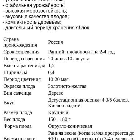
- стабильная урожайность;
- высокая морозостойкость;
- вкусовые качества плодов;
- компактность деревьев;
- длительный период хранения яблок.
Страна
Россия
происхождения
Срок созревания
Ранний, плодоносит на 2-4 год
Период созревания
20 июля-10 августа
Высота растения, м
1,5
Ширина, м
0,4
Период цветения
10-20 мая
Окраска плода
Золотисто-желтая
Вид саженца
Дерево
Дегустационная оценка: 4,3/5 баллов.
Вкус
Кисло-сладкий
Размер плода
Крупный
Вес плода
150 - 180
г
Форма плода
Округло-коническая
Ранняя весна (когда земля прогреется до
Время посадки
+10 градусов), осенью (за 3-4 недели до