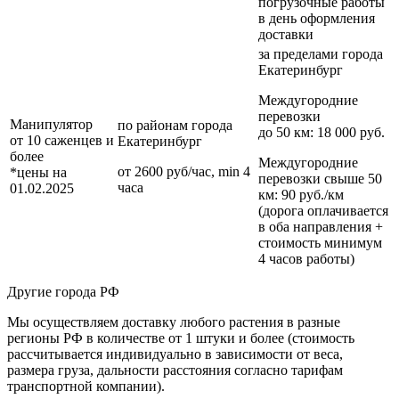
погрузочные работы
в день оформления
доставки
за пределами
города
Екатеринбург
Междугородние
перевозки
Манипулятор
по районам
города
до 50 км
: 18 000 руб.
от 10 саженцев и
Екатеринбург
более
Междугородние
от 2600 руб/час, min 4
*цены на
перевозки
свыше 50
часа
01.02.2025
км
: 90 руб./км
(дорога оплачивается
в оба направления +
стоимость минимум
4 часов работы)
Другие города РФ
Мы осуществляем доставку любого растения в разные
регионы РФ в количестве от 1 штуки и более (стоимость
рассчитывается индивидуально в зависимости от веса,
размера груза, дальности расстояния согласно тарифам
транспортной компании).