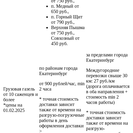
от 750 руб.,
п. Медный от
650 руб.,
п. Горный Щит
от 790 руб.,
Верхняя Пышма
от 750 руб.,
Совхозный от
450 руб.
за пределами
города
Екатеринбург
по районам
города
Междугородние
Екатеринбург
перевозки
свыше 30
км
: 27 руб./км
от 900 рублей/час, min
(дорога оплачивается
Грузовая газель
2 часа
в оба направления +
от 10 саженцев и
стоимость min 2
* точная стоимость
более
часов работы)
доставки зависит
*цены на
также от времени на
01.02.2025
* точная стоимость
разгрузо-погрузочные
доставки зависит
работы в день
также от времени на
оформления доставки
разгрузо-
>