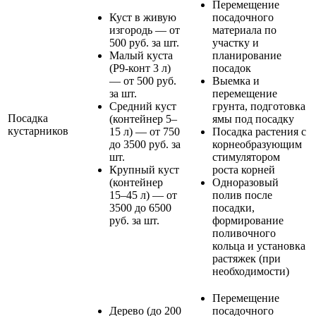
Перемещение
Куст в живую
посадочного
изгородь — от
материала по
500 руб. за шт.
участку и
Малый куста
планирование
(Р9-конт 3 л)
посадок
— от 500 руб.
Выемка и
за шт.
перемещение
Средний куст
грунта, подготовка
Посадка
(контейнер 5–
ямы под посадку
кустарников
15 л) — от 750
Посадка растения с
до 3500 руб. за
корнеобразующим
шт.
стимулятором
Крупный куст
роста корней
(контейнер
Одноразовый
15–45 л) — от
полив после
3500 до 6500
посадки,
руб. за шт.
формирование
поливочного
кольца и установка
растяжек (при
необходимости)
Перемещение
Дерево (до 200
посадочного