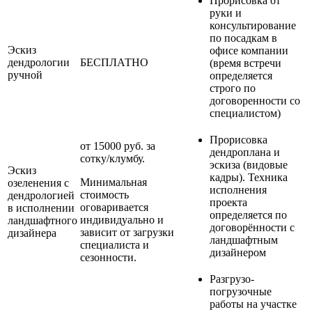
Прорисовка от
руки и
консультирование
по посадкам в
Эскиз
офисе компании
дендрологии
БЕСПЛАТНО
(время встречи
ручной
определяется
строго по
договоренности со
специалистом)
Прорисовка
от 15000 руб. за
дендроплана и
сотку/клумбу.
эскиза (видовые
Эскиз
кадры). Техника
Минимальная
озеленения с
исполнения
стоимость
дендрологией
проекта
оговаривается
в исполнении
определяется по
индивидуально и
ландшафтного
договорённости с
зависит от загрузки
дизайнера
ландшафтным
специалиста и
дизайнером
сезонности.
Разгрузо-
погрузочные
работы на участке