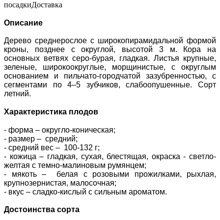
посадки
Доставка
Описание
Дерево
среднерослое с широкопирамидальной формой
кроны, позднее с округлой, высотой 3 м. Кора на
основных ветвях серо-бурая, гладкая. Листья крупные,
зеленые, широкоокруглые, морщинистые, с округлым
основанием и пильчато-городчатой зазубренностью, с
сегментами по 4–5 зубчиков, слабоопушенные. Сорт
летний.
Характеристика плодов
- форма – округло-коническая;
- размер – средний;
- средний вес – 100-132 г;
- кожица – гладкая, сухая, блестящая, окраска - светло-
желтая с темно-малиновым румянцем;
- мякоть – белая с розовыми прожилками, рыхлая,
крупнозернистая, малосочная;
- вкус – сладко-кислый с сильным ароматом.
Достоинства сорта