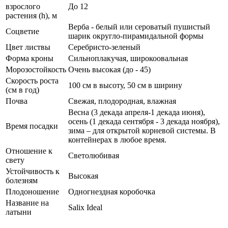
взрослого
До 12
растения (h), м
Верба - белый или сероватый пушистый
Соцветие
шарик округло-пирамидальной формы
Цвет листвы
Серебристо-зеленый
Форма кроны
Сильноплакучая, широкоовальная
Морозостойкость
Очень высокая (до - 45)
Скорость роста
100 см в высоту, 50 см в ширину
(см в год)
Почва
Свежая, плодородная, влажная
Весна (3 декада апреля-1 декада июня),
осень (1 декада сентября - 3 декада ноября),
Время посадки
зима – для открытой корневой системы. В
контейнерах в любое время.
Отношение к
Светолюбивая
свету
Устойчивость к
Высокая
болезням
Плодоношение
Одногнездная коробочка
Название на
Salix
Ideal
латыни