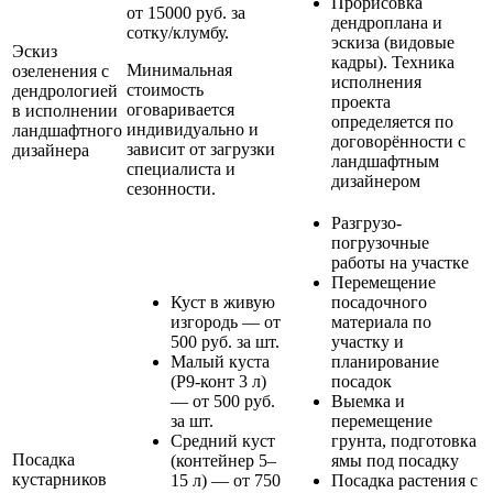
Прорисовка
от 15000 руб. за
дендроплана и
сотку/клумбу.
эскиза (видовые
Эскиз
кадры). Техника
Минимальная
озеленения с
исполнения
стоимость
дендрологией
проекта
оговаривается
в исполнении
определяется по
индивидуально и
ландшафтного
договорённости с
зависит от загрузки
дизайнера
ландшафтным
специалиста и
дизайнером
сезонности.
Разгрузо-
погрузочные
работы на участке
Перемещение
Куст в живую
посадочного
изгородь — от
материала по
500 руб. за шт.
участку и
Малый куста
планирование
(Р9-конт 3 л)
посадок
— от 500 руб.
Выемка и
за шт.
перемещение
Средний куст
грунта, подготовка
Посадка
(контейнер 5–
ямы под посадку
кустарников
15 л) — от 750
Посадка растения с