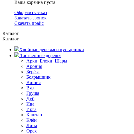
Ваша корзина пуста
Оформить заказ
Заказать звонок
Скачать прайс
Каталог
Каталог
Хвойные деревья и кустарники
Лиственные деревья
Арки, Блоки, Шары
Арония
Берёза
Боярышник
Вишня
Вяз
Груша
Дуб
Ива
Ирга
Каштан
Клён
Липа
Орех