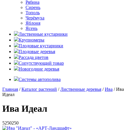
Рябина
Сирень
Тополь
Черёмуха
Яблоня
Ясень
Лиственные кустарники
Крупномеры
Плодовые кустарники
Плодовые деревья
Рассада цветов
Сопутствующий товар
Новогодние деревья
Системы автополива
Главная
/
Каталог растений
/
Лиственные деревья
/
Ива
/ Ива
Идеал
Ива Идеал
5
250
250