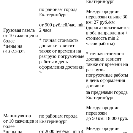
Екатеринбург
по районам
города
Междугородние
Екатеринбург
перевозки
свыше 30
км
: 27 руб./км
от 900 рублей/час, min
(дорога оплачивается
Грузовая газель
2 часа
в оба направления +
от 10 саженцев и
стоимость min 2
* точная стоимость
более
часов работы)
доставки зависит
*цены на
также от времени на
01.02.2025
* точная стоимость
разгрузо-погрузочные
доставки зависит
работы в день
также от времени на
оформления доставки
разгрузо-
>
погрузочные работы
в день оформления
доставки
за пределами
города
Екатеринбург
Междугородние
перевозки
Манипулятор
по районам
города
до 50 км
: 18 000 руб.
от 10 саженцев и
Екатеринбург
более
Междугородние
от 2600 руб/час, min 4
*цены на