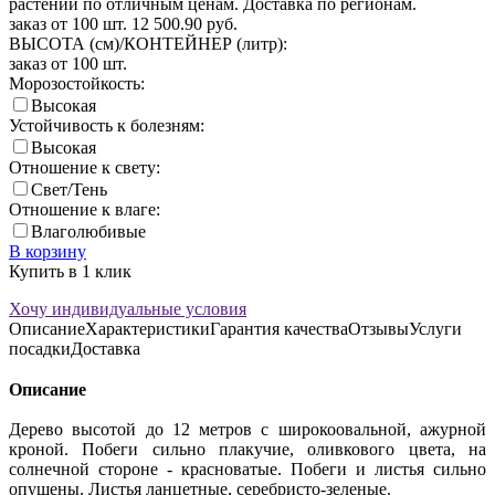
растений по отличным ценам. Доставка по регионам.
заказ от 100 шт.
12 500.90
руб.
ВЫСОТА (см)/КОНТЕЙНЕР (литр):
заказ от 100 шт.
Морозостойкость:
Высокая
Устойчивость к болезням:
Высокая
Отношение к свету:
Свет/Тень
Отношение к влаге:
Влаголюбивые
В корзину
Купить в 1 клик
Хочу индивидуальные условия
Описание
Характеристики
Гарантия качества
Отзывы
Услуги
посадки
Доставка
Описание
Дерево высотой до 12 метров с широкоовальной, ажурной
кроной. Побеги сильно плакучие, оливкового цвета, на
солнечной стороне - красноватые. Побеги и листья сильно
опушены. Листья ланцетные, серебристо-зеленые.