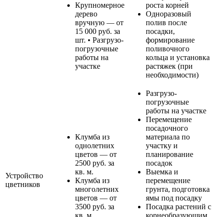
Крупномерное
роста корней
дерево
Одноразовый
вручную — от
полив после
15 000 руб. за
посадки,
шт. • Разгрузо-
формирование
погрузочные
поливочного
работы на
кольца и установка
участке
растяжек (при
необходимости)
Разгрузо-
погрузочные
работы на участке
Перемещение
посадочного
Клумба из
материала по
однолетних
участку и
цветов — от
планирование
2500 руб. за
посадок
кв. м.
Выемка и
Устройство
Клумба из
перемещение
цветников
многолетних
грунта, подготовка
цветов — от
ямы под посадку
3500 руб. за
Посадка растений с
кв. м.
корнеобразующим