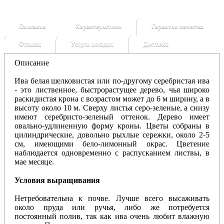
Описание
Характеристики
Гарантия качества
Отзывы
Услуги посадки
Доставка
Описание
Ива белая шелковистая или по-другому серебристая ива
- это лиственное, быстрорастущее дерево, чья широко
раскидистая крона с возрастом может до 6 м ширину, а в
высоту около 10 м. Сверху листья серо-зеленые, а снизу
имеют серебристо-зеленый оттенок. Дерево имеет
овально-удлиненную форму кроны. Цветы собраны в
цилиндрические, довольно рыхлые сережки, около 2-5
см, имеющими бело-лимонный окрас. Цветение
наблюдается одновременно с распусканием листвы, в
мае месяце.
Условия выращивания
Нетребовательна к почве. Лучше всего высаживать
около пруда или ручья, либо же потребуется
постоянный полив, так как ива очень любит влажную