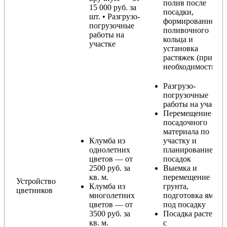
полив после
15 000 руб. за
посадки,
шт. • Разгрузо-
формирование
погрузочные
поливочного
работы на
кольца и
участке
установка
растяжек (при
необходимости)
Разгрузо-
погрузочные
работы на участке
Перемещение
посадочного
материала по
Клумба из
участку и
однолетних
планирование
цветов — от
посадок
2500 руб. за
Выемка и
кв. м.
перемещение
Устройство
Клумба из
грунта,
цветников
многолетних
подготовка ямы
цветов — от
под посадку
3500 руб. за
Посадка растений
кв. м.
с