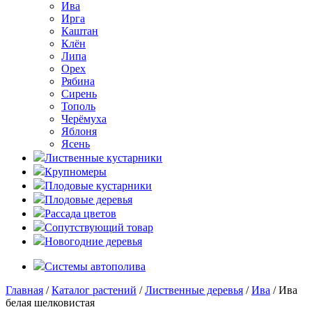
Ива
Ирга
Каштан
Клён
Липа
Орех
Рябина
Сирень
Тополь
Черёмуха
Яблоня
Ясень
Лиственные кустарники
Крупномеры
Плодовые кустарники
Плодовые деревья
Рассада цветов
Сопутствующий товар
Новогодние деревья
Системы автополива
Главная
/
Каталог растений
/
Лиственные деревья
/
Ива
/ Ива
белая шелковистая