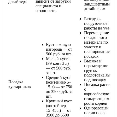
зависит от загрузки
дизайнера
ландшафтным
специалиста и
дизайнером
сезонности.
Разгрузо-
погрузочные
работы на участке
Перемещение
посадочного
материала по
Куст в живую
участку и
изгородь — от
планирование
500 руб. за шт.
посадок
Малый куста
Выемка и
(Р9-конт 3 л)
перемещение
— от 500 руб.
грунта,
за шт.
подготовка ямы
Средний куст
под посадку
Посадка
(контейнер 5–
Посадка растения
кустарников
15 л) — от 750
с
до 3500 руб. за
корнеобразующи
шт.
стимулятором
Крупный куст
роста корней
(контейнер
Одноразовый
15–45 л) — от
полив после
3500 до 6500