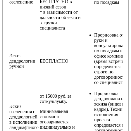
БЕСПЛАТНО в
озеленению
по посадкам
низкий сезон
* в зависимости от
дальности объекта и
загрузки
специалиста
Прорисовка от
руки и
консультирование
по посадкам в
Эскиз
офисе компании
дендрологии
БЕСПЛАТНО
(время встречи
ручной
определяется
строго по
договоренности
со специалистом)
Прорисовка
от 15000 руб. за
дендроплана и
сотку/клумбу.
эскиза (видовые
Эскиз
кадры). Техника
Минимальная
озеленения с
исполнения
стоимость
дендрологией
проекта
оговаривается
в исполнении
определяется по
индивидуально и
ландшафтного
договорённости с