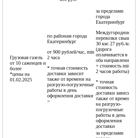
за пределами
города
Екатеринбург
Междугородние
по районам
города
перевозки
свыше
Екатеринбург
30 км
: 27 руб./км
(дорога
от 900 рублей/час, min
оплачивается в
Грузовая газель
2 часа
оба направления
от 10 саженцев и
+ стоимость min
* точная стоимость
более
2 часов работы)
доставки зависит
*цены на
также от времени на
01.02.2025
* точная
разгрузо-погрузочные
стоимость
работы в день
доставки зависит
оформления доставки
также от времени
>
на разгрузо-
погрузочные
работы в день
оформления
доставки
за пределами