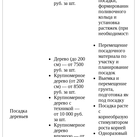
посадки,
руб. за шт.
формирование
поливочного
кольца и
установка
растяжек (при
необходимости)
Перемещение
посадочного
материала по
Дерево (до 200
участку и
см) — от 7500
планирование
руб. за шт.
посадок
Крупномерное
Выемка и
дерево (от 200
перемещение
см) — от 8500
грунта,
руб. за шт.
подготовка ямы
Крупномерное
под посадку
дерево с
Посадка растения
техникой —
Посадка
с
от 10 000 руб.
деревьев
корнеобразующи
за шт.
стимулятором
Крупномерное
роста корней
дерево
Одноразовый
вручную — от