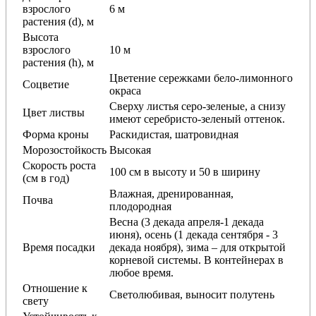
взрослого
6 м
растения (d), м
Высота
взрослого
10 м
растения (h), м
Цветение сережками бело-лимонного
Соцветие
окраса
Сверху листья серо-зеленые, а снизу
Цвет листвы
имеют серебристо-зеленый оттенок.
Форма кроны
Раскидистая, шатровидная
Морозостойкость
Высокая
Скорость роста
100 см в высоту и 50 в ширину
(см в год)
Влажная, дренированная,
Почва
плодородная
Весна (3 декада апреля-1 декада
июня), осень (1 декада сентября - 3
Время посадки
декада ноября), зима – для открытой
корневой системы. В контейнерах в
любое время.
Отношение к
Светолюбивая, выносит полутень
свету