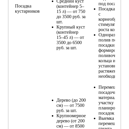
Средний куст
под посадку
Посадка
(контейнер 5–
Посадка расте
кустарников
15 л) — от 750
с
до 3500 руб. за
корнеобразую
шт.
стимулятором
Крупный куст
роста корней
(контейнер
Одноразовый
15–45 л) — от
полив после
3500 до 6500
посадки,
руб. за шт.
формирование
поливочного
кольца и
установка
растяжек (при
необходимости
Перемещение
посадочного
материала по
Дерево (до 200
участку и
см) — от 7500
планирование
руб. за шт.
посадок
Крупномерное
Выемка и
дерево (от 200
перемещение
см) — от 8500
грунта,