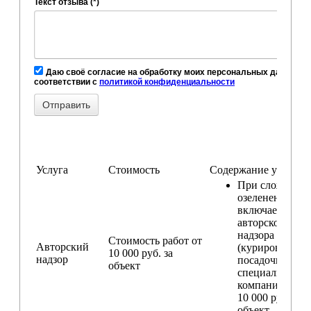
Текст отзыва (*)
Даю своё согласие на обработку моих персональных данных, в
соответствии с
политикой конфиденциальности
Услуга
Стоимость
Содержание услуги
При сложном
озеленении
включаем услу
авторского
надзора
Стоимость работ от
Авторский
(курирование
10 000 руб. за
надзор
посадочных ра
объект
специалистом
компании) — о
10 000 руб. за
объект