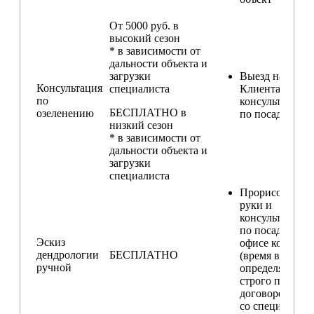
От 5000 руб. в
высокий сезон
* в зависимости от
дальности объекта и
загрузки
Выезд на участ
Консультация
специалиста
Клиента для
по
консультирова
БЕСПЛАТНО в
озеленению
по посадкам
низкий сезон
* в зависимости от
дальности объекта и
загрузки
специалиста
Прорисовка от
руки и
консультирова
по посадкам в
Эскиз
офисе компани
дендрологии
БЕСПЛАТНО
(время встречи
ручной
определяется
строго по
договоренност
со специалисто