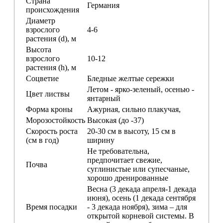
Страна
Германия
происхождения
Диаметр
взрослого
4-6
растения (d), м
Высота
взрослого
10-12
растения (h), м
Соцветие
Бледные желтые сережки
Летом - ярко-зеленый, осенью -
Цвет листвы
янтарный
Форма кроны
Ажурная, сильно плакучая,
Морозостойкость
Высокая (до -37)
Скорость роста
20-30 см в высоту, 15 см в
(см в год)
ширину
Не требовательна,
предпочитает свежие,
Почва
суглинистые или супесчаные,
хорошо дренированные
Весна (3 декада апреля-1 декада
июня), осень (1 декада сентября
Время посадки
- 3 декада ноября), зима – для
открытой корневой системы. В