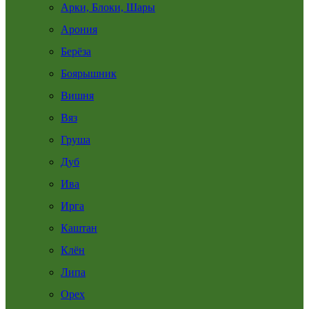
Арки, Блоки, Шары
Арония
Берёза
Боярышник
Вишня
Вяз
Груша
Дуб
Ива
Ирга
Каштан
Клён
Липа
Орех