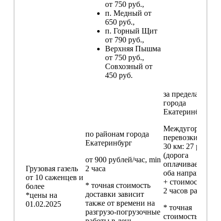
от 750 руб.,
п. Медный от
650 руб.,
п. Горный Щит
от 790 руб.,
Верхняя Пышма
от 750 руб.,
Совхозный от
450 руб.
за пределами
города
Екатеринбург
Междугородние
по районам
города
перевозки
свыш
Екатеринбург
30 км
: 27 руб./км
(дорога
от 900 рублей/час, min
оплачивается в
Грузовая газель
2 часа
оба направления
от 10 саженцев и
+ стоимость min
* точная стоимость
более
2 часов работы)
доставки зависит
*цены на
также от времени на
01.02.2025
* точная
разгрузо-погрузочные
стоимость
работы в день