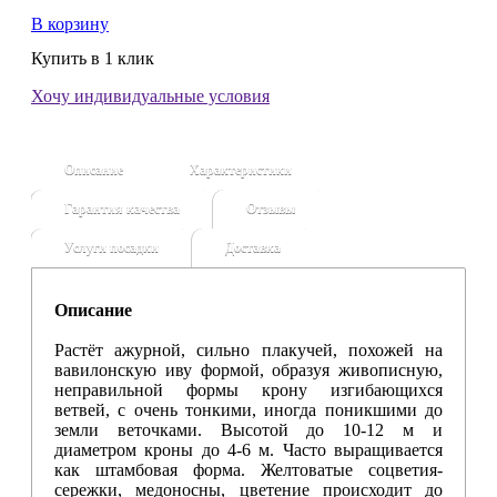
В корзину
Купить в 1 клик
Хочу индивидуальные условия
Описание
Характеристики
Гарантия качества
Отзывы
Услуги посадки
Доставка
Описание
Растёт ажурной, сильно плакучей, похожей на
вавилонскую иву формой, образуя живописную,
неправильной формы крону изгибающихся
ветвей, с очень тонкими, иногда поникшими до
земли веточками. Высотой до 10-12 м и
диаметром кроны до 4-6 м. Часто выращивается
как штамбовая форма.
Желтоватые соцветия-
сережки, медоносны, цветение происходит до