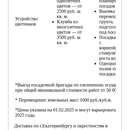
однолетних
планирование
цветов — от
посадок
2500 руб. за
Выемка и
кв. м.
перемещение
Устройство
Клумба из
грунта,
цветников
многолетних
подготовка ям
цветов — от
под посадку
3500 руб. за
Посадка расте
кв. м.
с
корнеобразую
стимулятором
роста корней
Одноразовый
полив после
посадки
*Выезд посадочной бригады по озеленению осуществляе
при общей минимальной стоимости работ от 50 000,00 ру
* Перемещение земельных масс 1000 руб./куб.м.
*Цены указаны на 01.02.2025 и могут варьироваться пос
2025 года.
Доставка по г.Екатеринбургу и окрестностям в