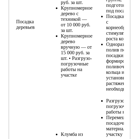
руб. за шт.
подготовка ям
Крупномерное
под посадку
дерево с
Посадка расте
техникой —
Посадка
с
от 10 000 руб.
деревьев
корнеобразую
за шт.
стимулятором
Крупномерное
роста корней
дерево
Одноразовый
вручную — от
полив после
15 000 руб. за
посадки,
шт. • Разгрузо-
формирование
погрузочные
поливочного
работы на
кольца и
участке
установка
растяжек (при
необходимости
Разгрузо-
погрузочные
работы на учас
Перемещение
посадочного
материала по
Клумба из
участку и