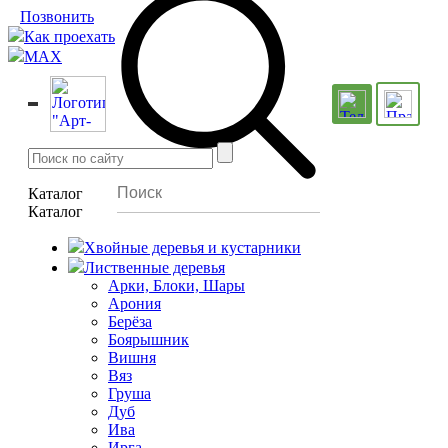
Позвонить
Как проехать
MAX
Каталог
Каталог
Хвойные деревья и кустарники
Лиственные деревья
Арки, Блоки, Шары
Арония
Берёза
Боярышник
Вишня
Вяз
Груша
Дуб
Ива
Ирга