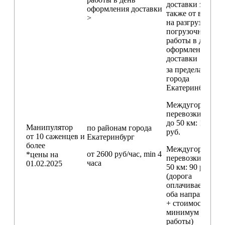
доставки зависи
оформления доставки
также от времен
>
на разгрузо-
погрузочные
работы в день
оформления
доставки
за пределами
города
Екатеринбург
Междугородние
перевозки
до 50 км
: 18 000
Манипулятор
по районам
города
руб.
от 10 саженцев и
Екатеринбург
более
Междугородние
от 2600 руб/час, min 4
*цены на
перевозки
свыш
часа
01.02.2025
50 км
: 90 руб./км
(дорога
оплачивается в
оба направления
+ стоимость
минимум 4 часо
работы)