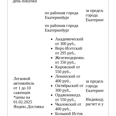
день покупки
за пределами
по районам
города
города
Екатеринбург
Екатеринбург
по районам
города
Екатеринбург
Академический
от 300 руб.,
Верх-Исетский
от 295 руб.,
Железнодорожн.
от 350 руб.,
Кировский от
550 руб.,
Ленинский от
Легковой
400 руб.,
за пределами
автомобиль
Октябрьский от
города
от 1 до 10
300 руб.,
Екатеринбург
саженцев
Орджоникидз.
*цены на
Индивидуальны
от 550 руб.,
01.02.2025
расчет и условия
Чкаловский от
Яндекс.Доставка
400 руб.,
Большой Исток