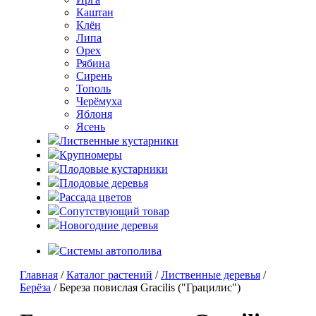
Каштан
Клён
Липа
Орех
Рябина
Сирень
Тополь
Черёмуха
Яблоня
Ясень
Лиственные кустарники
Крупномеры
Плодовые кустарники
Плодовые деревья
Рассада цветов
Сопутствующий товар
Новогодние деревья
Системы автополива
Главная
/
Каталог растений
/
Лиственные деревья
/
Берёза
/ Береза повислая Gracilis ("Грацилис")