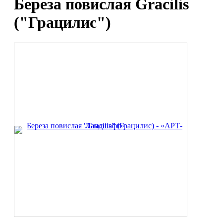
Береза повислая Gracilis
("Грацилис")