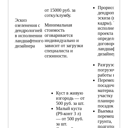
Прорисовка
от 15000 руб. за
дендроплана и
сотку/клумбу.
эскиза (видовы
Эскиз
кадры). Техник
Минимальная
озеленения с
исполнения
стоимость
дендрологией
проекта
оговаривается
в исполнении
определяется п
индивидуально и
ландшафтного
договорённост
зависит от загрузки
дизайнера
ландшафтным
специалиста и
дизайнером
сезонности.
Разгрузо-
погрузочные
работы на учас
Перемещение
посадочного
материала по
Куст в живую
участку и
изгородь — от
планирование
500 руб. за шт.
посадок
Малый куста
Выемка и
(Р9-конт 3 л)
перемещение
— от 500 руб.
грунта,
за шт.
подготовка ям