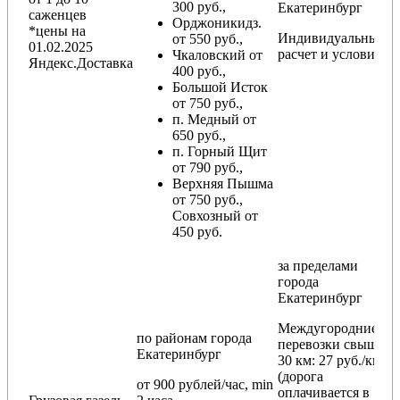
300 руб.,
Екатеринбург
саженцев
Орджоникидз.
*цены на
Индивидуальный
от 550 руб.,
01.02.2025
расчет и условия
Чкаловский от
Яндекс.Доставка
400 руб.,
Большой Исток
от 750 руб.,
п. Медный от
650 руб.,
п. Горный Щит
от 790 руб.,
Верхняя Пышма
от 750 руб.,
Совхозный от
450 руб.
за пределами
города
Екатеринбург
Междугородние
по районам
города
перевозки
свыше
Екатеринбург
30 км
: 27 руб./км
(дорога
от 900 рублей/час, min
оплачивается в