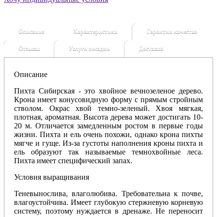
Описание
Характеристики
Гарантия качества
Отзывы
Услуги посадки
Доставка
Описание
Пихта Сибирская - это хвойное вечнозеленое дерево.
Крона имеет конусовидную форму с прямым стройным
стволом. Окрас хвой темно-зеленый. Хвоя мягкая,
плотная, ароматная. Высота дерева может достигать 10-
20 м. Отличается замедленным ростом в первые годы
жизни. Пихта и ель очень похожи, однако крона пихты
мягче и гуще. Из-за густоты наполнения кроны пихта и
ель образуют так называемые темнохвойные леса.
Пихта имеет специфический запах.
Условия выращивания
Теневынослива, влаголюбива. Требовательна к почве,
влагоустойчива. Имеет глубокую стержневую корневую
систему, поэтому нуждается в дренаже. Не переносит