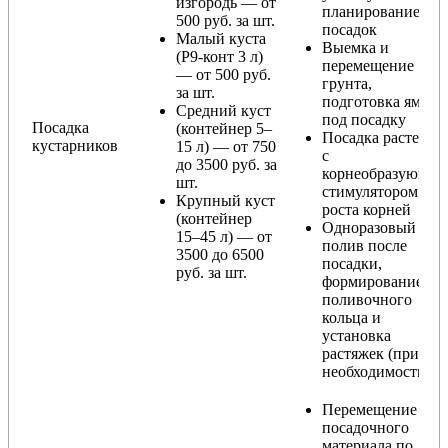
изгородь — от
планирование
500 руб. за шт.
посадок
Малый куста
Выемка и
(Р9-конт 3 л)
перемещение
— от 500 руб.
грунта,
за шт.
подготовка ямы
Средний куст
под посадку
Посадка
(контейнер 5–
Посадка растения
кустарников
15 л) — от 750
с
до 3500 руб. за
корнеобразующи
шт.
стимулятором
Крупный куст
роста корней
(контейнер
Одноразовый
15–45 л) — от
полив после
3500 до 6500
посадки,
руб. за шт.
формирование
поливочного
кольца и
установка
растяжек (при
необходимости)
Перемещение
посадочного
материала по