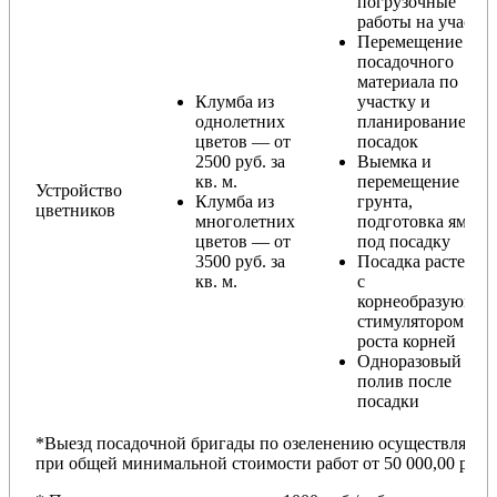
погрузочные
работы на участке
Перемещение
посадочного
материала по
Клумба из
участку и
однолетних
планирование
цветов — от
посадок
2500 руб. за
Выемка и
кв. м.
перемещение
Устройство
Клумба из
грунта,
цветников
многолетних
подготовка ямы
цветов — от
под посадку
3500 руб. за
Посадка растений
кв. м.
с
корнеобразующи
стимулятором
роста корней
Одноразовый
полив после
посадки
*Выезд посадочной бригады по озеленению осуществляется
при общей минимальной стоимости работ от 50 000,00 руб.