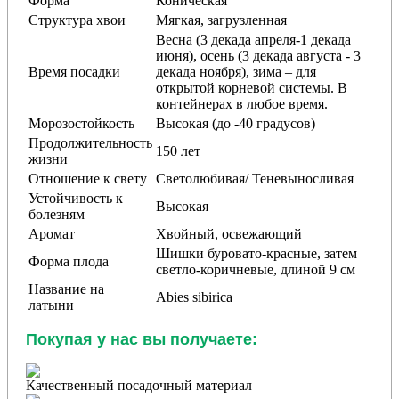
Форма
Коническая
Структура хвои
Мягкая, загрузленная
Весна (3 декада апреля-1 декада
июня), осень (3 декада августа - 3
Время посадки
декада ноября), зима – для
открытой корневой системы. В
контейнерах в любое время.
Морозостойкость
Высокая (до -40 градусов)
Продолжительность
150 лет
жизни
Отношение к свету
Светолюбивая/ Теневыносливая
Устойчивость к
Высокая
болезням
Аромат
Хвойный, освежающий
Шишки буровато-красные, затем
Форма плода
светло-коричневые, длиной 9 см
Название на
Abies sibirica
латыни
Покупая у нас вы получаете:
Качественный посадочный материал