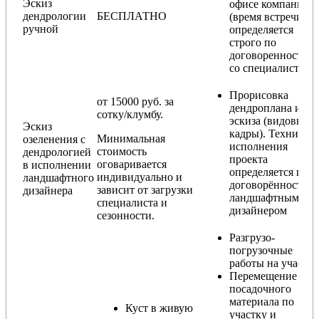
Эскиз
офисе компании
дендрологии
БЕСПЛАТНО
(время встречи
ручной
определяется
строго по
договоренности
со специалистом)
Прорисовка
от 15000 руб. за
дендроплана и
сотку/клумбу.
эскиза (видовые
Эскиз
кадры). Техника
Минимальная
озеленения с
исполнения
стоимость
дендрологией
проекта
оговаривается
в исполнении
определяется по
индивидуально и
ландшафтного
договорённости с
зависит от загрузки
дизайнера
ландшафтным
специалиста и
дизайнером
сезонности.
Разгрузо-
погрузочные
работы на участке
Перемещение
посадочного
материала по
Куст в живую
участку и