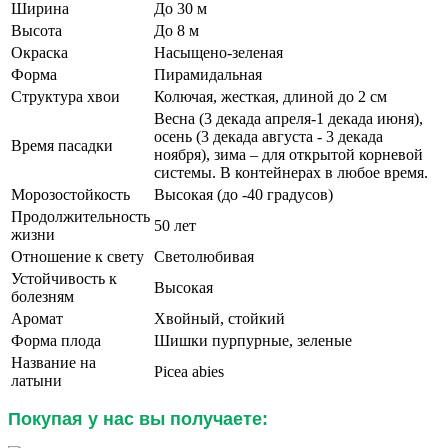
Ширина
До 30 м
Высота
До 8 м
Окраска
Насыщено-зеленая
Форма
Пирамидальная
Структура хвои
Колючая, жесткая, длиной до 2 см
Весна (3 декада апреля-1 декада июня),
осень (3 декада августа - 3 декада
Время пасадки
ноября), зима – для открытой корневой
системы. В контейнерах в любое время.
Морозостойкость
Высокая (до -40 градусов)
Продолжительность
50 лет
жизни
Отношение к свету
Светолюбивая
Устойчивость к
Высокая
болезням
Аромат
Хвойный, стойкий
Форма плода
Шишки пурпурные, зеленые
Название на
Picea abies
латыни
Покупая у нас вы получаете: