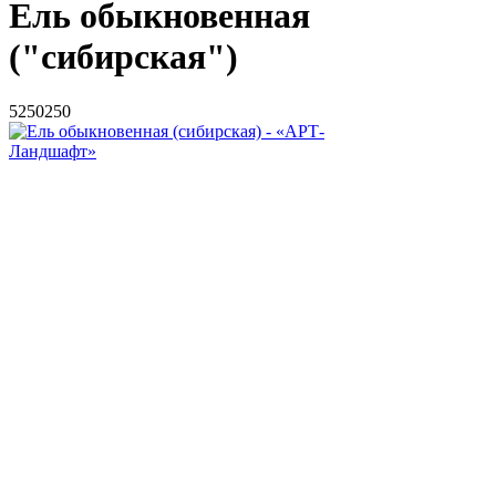
Ель обыкновенная
("сибирская")
5
250
250