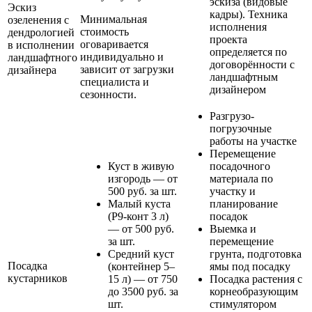
эскиза (видовые
Эскиз
кадры). Техника
Минимальная
озеленения с
исполнения
стоимость
дендрологией
проекта
оговаривается
в исполнении
определяется по
индивидуально и
ландшафтного
договорённости с
зависит от загрузки
дизайнера
ландшафтным
специалиста и
дизайнером
сезонности.
Разгрузо-
погрузочные
работы на участке
Перемещение
Куст в живую
посадочного
изгородь — от
материала по
500 руб. за шт.
участку и
Малый куста
планирование
(Р9-конт 3 л)
посадок
— от 500 руб.
Выемка и
за шт.
перемещение
Средний куст
грунта, подготовка
Посадка
(контейнер 5–
ямы под посадку
кустарников
15 л) — от 750
Посадка растения с
до 3500 руб. за
корнеобразующим
шт.
стимулятором