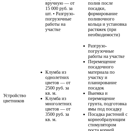
вручную — от
полив после
15 000 руб. за
посадки,
шт. • Разгрузо-
формирование
погрузочные
поливочного
работы на
кольца и установка
участке
растяжек (при
необходимости)
Разгрузо-
погрузочные
работы на участке
Перемещение
посадочного
Клумба из
материала по
однолетних
участку и
цветов — от
планирование
2500 руб. за
посадок
кв. м.
Выемка и
Устройство
Клумба из
перемещение
цветников
многолетних
грунта, подготовка
цветов — от
ямы под посадку
3500 руб. за
Посадка растений с
кв. м.
корнеобразующим
стимулятором
роста корней