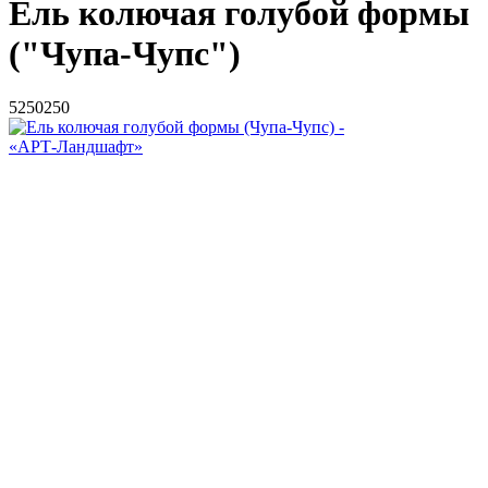
Ель колючая голубой формы
("Чупа-Чупс")
5
250
250