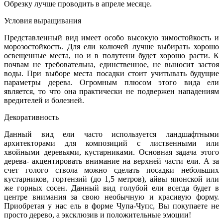
Обрезку лучше проводить в апреле месяце.
Условия выращивания
Представленный вид имеет особо высокую зимостойкость и
морозостойкость. Для ели колючей лучше выбирать хорошо
освещенные места, но и в полутени будет хорошо расти. К
почвам не требовательна, единственное, не выносит застоя
воды. При выборе места посадки стоит учитывать будущие
параметры дерева. Огромным плюсом этого вида ели
является, то что она практически не подвержен нападениям
вредителей и болезней.
Декоративность
Данный вид ели часто используется ландшафтными
архитекторами для композиций с лиственными или
хвойными деревьями, кустарниками. Основная задача этого
дерева- акцентировать внимание на верхней части ели. А за
счет голого ствола можно сделать посадки небольших
кустарников, гортензий (до 1,5 метров), айвы японской или
же горных сосен. Данный вид голубой ели всегда будет в
центре внимания за свою необычную и красивую форму.
Приобретая у нас ель в форме Чупа-Чупс, Вы покупаете не
просто дерево, а эксклюзив и положительные эмоции!