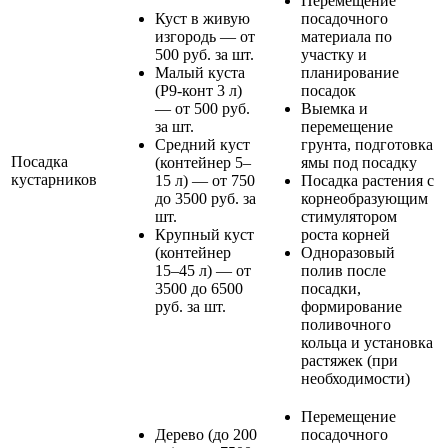
Перемещение
Куст в живую
посадочного
изгородь — от
материала по
500 руб. за шт.
участку и
Малый куста
планирование
(Р9-конт 3 л)
посадок
— от 500 руб.
Выемка и
за шт.
перемещение
Средний куст
грунта, подготовка
Посадка
(контейнер 5–
ямы под посадку
кустарников
15 л) — от 750
Посадка растения с
до 3500 руб. за
корнеобразующим
шт.
стимулятором
Крупный куст
роста корней
(контейнер
Одноразовый
15–45 л) — от
полив после
3500 до 6500
посадки,
руб. за шт.
формирование
поливочного
кольца и установка
растяжек (при
необходимости)
Перемещение
Дерево (до 200
посадочного