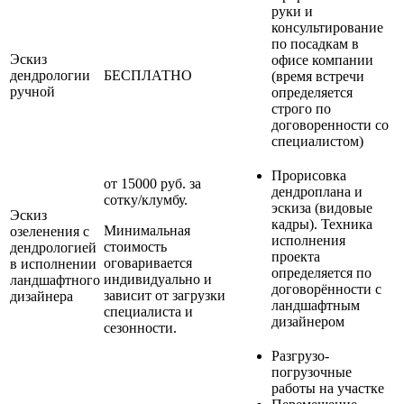
руки и
консультирование
по посадкам в
Эскиз
офисе компании
дендрологии
БЕСПЛАТНО
(время встречи
ручной
определяется
строго по
договоренности со
специалистом)
Прорисовка
от 15000 руб. за
дендроплана и
сотку/клумбу.
эскиза (видовые
Эскиз
кадры). Техника
Минимальная
озеленения с
исполнения
стоимость
дендрологией
проекта
оговаривается
в исполнении
определяется по
индивидуально и
ландшафтного
договорённости с
зависит от загрузки
дизайнера
ландшафтным
специалиста и
дизайнером
сезонности.
Разгрузо-
погрузочные
работы на участке