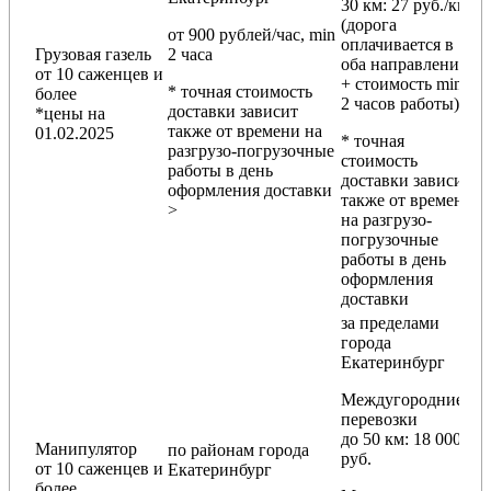
30 км
: 27 руб./км
(дорога
от 900 рублей/час, min
оплачивается в
Грузовая газель
2 часа
оба направления
от 10 саженцев и
+ стоимость min
* точная стоимость
более
2 часов работы)
доставки зависит
*цены на
также от времени на
01.02.2025
* точная
разгрузо-погрузочные
стоимость
работы в день
доставки зависит
оформления доставки
также от времени
>
на разгрузо-
погрузочные
работы в день
оформления
доставки
за пределами
города
Екатеринбург
Междугородние
перевозки
до 50 км
: 18 000
Манипулятор
по районам
города
руб.
от 10 саженцев и
Екатеринбург
более