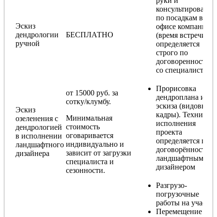
руки и
консультирование
по посадкам в
Эскиз
офисе компании
дендрологии
БЕСПЛАТНО
(время встречи
ручной
определяется
строго по
договоренности
со специалистом)
Прорисовка
от 15000 руб. за
дендроплана и
сотку/клумбу.
эскиза (видовые
Эскиз
кадры). Техника
Минимальная
озеленения с
исполнения
стоимость
дендрологией
проекта
оговаривается
в исполнении
определяется по
индивидуально и
ландшафтного
договорённости с
зависит от загрузки
дизайнера
ландшафтным
специалиста и
дизайнером
сезонности.
Разгрузо-
погрузочные
работы на участке
Перемещение