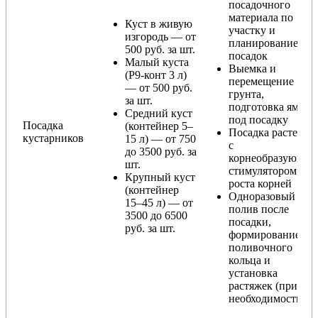
посадочного
материала по
Куст в живую
участку и
изгородь — от
планирование
500 руб. за шт.
посадок
Малый куста
Выемка и
(Р9-конт 3 л)
перемещение
— от 500 руб.
грунта,
за шт.
подготовка ямы
Средний куст
под посадку
Посадка
(контейнер 5–
Посадка растения
кустарников
15 л) — от 750
с
до 3500 руб. за
корнеобразующи
шт.
стимулятором
Крупный куст
роста корней
(контейнер
Одноразовый
15–45 л) — от
полив после
3500 до 6500
посадки,
руб. за шт.
формирование
поливочного
кольца и
установка
растяжек (при
необходимости)