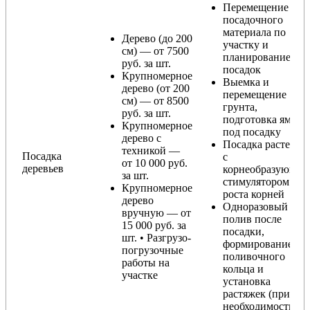
Перемещение
посадочного
материала по
Дерево (до 200
участку и
см) — от 7500
планирование
руб. за шт.
посадок
Крупномерное
Выемка и
дерево (от 200
перемещение
см) — от 8500
грунта,
руб. за шт.
подготовка ямы
Крупномерное
под посадку
дерево с
Посадка растения
техникой —
Посадка
с
от 10 000 руб.
деревьев
корнеобразующи
за шт.
стимулятором
Крупномерное
роста корней
дерево
Одноразовый
вручную — от
полив после
15 000 руб. за
посадки,
шт. • Разгрузо-
формирование
погрузочные
поливочного
работы на
кольца и
участке
установка
растяжек (при
необходимости)