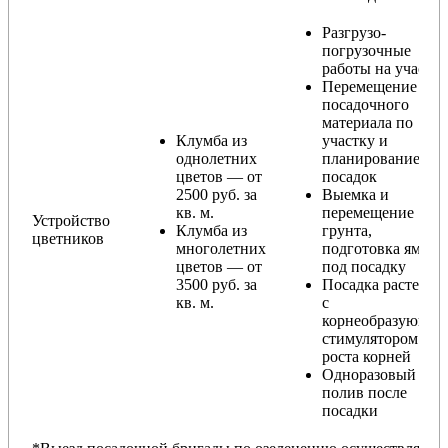
Разгрузо-
погрузочные
работы на участке
Перемещение
посадочного
материала по
Клумба из
участку и
однолетних
планирование
цветов — от
посадок
2500 руб. за
Выемка и
кв. м.
перемещение
Устройство
Клумба из
грунта,
цветников
многолетних
подготовка ямы
цветов — от
под посадку
3500 руб. за
Посадка растений
кв. м.
с
корнеобразующи
стимулятором
роста корней
Одноразовый
полив после
посадки