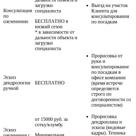
загрузки
Выезд на участок
Консультация
специалиста
Клиента для
по
консультирования
БЕСПЛАТНО в
озеленению
по посадкам
низкий сезон
* в зависимости от
дальности объекта и
загрузки
специалиста
Прорисовка от
руки и
консультирование
по посадкам в
Эскиз
офисе компании
дендрологии
БЕСПЛАТНО
(время встречи
ручной
определяется
строго по
договоренности со
специалистом)
Прорисовка
от 15000 руб. за
дендроплана и
сотку/клумбу.
эскиза (видовые
Эскиз
кадры). Техника
Минимальная
озеленения с