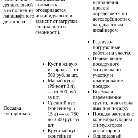
исполнения
стоимость
дендрологией
проекта
оговаривается
в исполнении
определяется по
индивидуально и
ландшафтного
договорённости с
зависит от загрузки
дизайнера
ландшафтным
специалиста и
дизайнером
сезонности.
Разгрузо-
погрузочные
работы на участке
Перемещение
Куст в живую
посадочного
изгородь — от
материала по
500 руб. за шт.
участку и
Малый куста
планирование
(Р9-конт 3 л)
посадок
— от 500 руб.
Выемка и
за шт.
перемещение
Средний куст
грунта, подготовка
Посадка
(контейнер 5–
ямы под посадку
кустарников
15 л) — от 750
Посадка растения с
до 3500 руб. за
корнеобразующим
шт.
стимулятором
Крупный куст
роста корней
(контейнер
Одноразовый