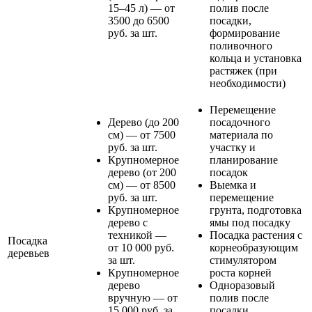
15–45 л) — от
полив после
3500 до 6500
посадки,
руб. за шт.
формирование
поливочного
кольца и установка
растяжек (при
необходимости)
Перемещение
Дерево (до 200
посадочного
см) — от 7500
материала по
руб. за шт.
участку и
Крупномерное
планирование
дерево (от 200
посадок
см) — от 8500
Выемка и
руб. за шт.
перемещение
Крупномерное
грунта, подготовка
дерево с
ямы под посадку
техникой —
Посадка растения с
Посадка
от 10 000 руб.
корнеобразующим
деревьев
за шт.
стимулятором
Крупномерное
роста корней
дерево
Одноразовый
вручную — от
полив после
15 000 руб. за
посадки,