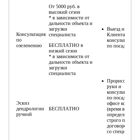
От 5000 руб. в
высокий сезон
* в зависимости от
дальности объекта и
загрузки
Выезд на участ
Консультация
специалиста
Клиента для
по
консультирова
БЕСПЛАТНО в
озеленению
по посадкам
низкий сезон
* в зависимости от
дальности объекта и
загрузки
специалиста
Прорисовка от
руки и
консультирова
по посадкам в
Эскиз
офисе компани
дендрологии
БЕСПЛАТНО
(время встречи
ручной
определяется
строго по
договоренност
со специалисто