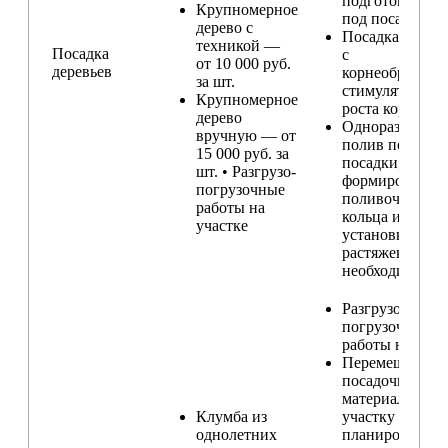
подготовка ям
Крупномерное
под посадку
дерево с
Посадка расте
техникой —
Посадка
с
от 10 000 руб.
деревьев
корнеобразую
за шт.
стимулятором
Крупномерное
роста корней
дерево
Одноразовый
вручную — от
полив после
15 000 руб. за
посадки,
шт. • Разгрузо-
формирование
погрузочные
поливочного
работы на
кольца и
участке
установка
растяжек (при
необходимости
Разгрузо-
погрузочные
работы на учас
Перемещение
посадочного
материала по
Клумба из
участку и
однолетних
планирование