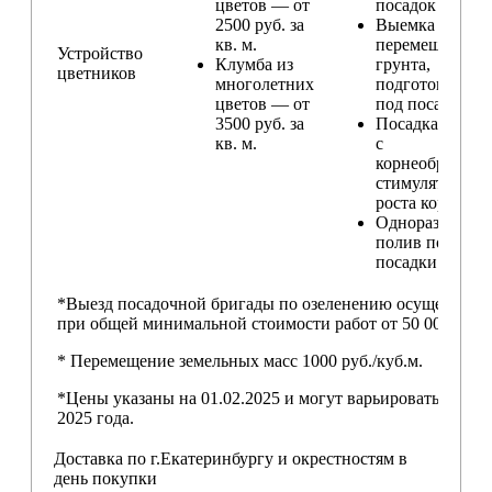
цветов — от
посадок
2500 руб. за
Выемка и
кв. м.
перемещение
Устройство
Клумба из
грунта,
цветников
многолетних
подготовка ям
цветов — от
под посадку
3500 руб. за
Посадка расте
кв. м.
с
корнеобразую
стимулятором
роста корней
Одноразовый
полив после
посадки
*Выезд посадочной бригады по озеленению осуществляе
при общей минимальной стоимости работ от 50 000,00 ру
* Перемещение земельных масс 1000 руб./куб.м.
*Цены указаны на 01.02.2025 и могут варьироваться пос
2025 года.
Доставка по г.Екатеринбургу и окрестностям в
день покупки