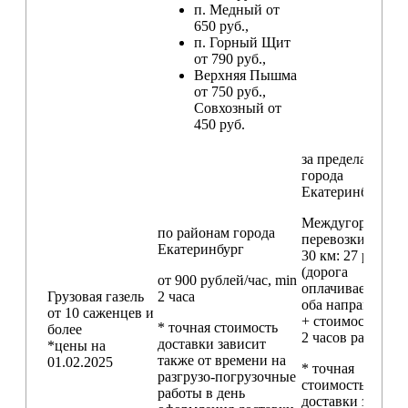
п. Медный от
650 руб.,
п. Горный Щит
от 790 руб.,
Верхняя Пышма
от 750 руб.,
Совхозный от
450 руб.
за пределами
города
Екатеринбург
Междугородние
по районам
города
перевозки
свыш
Екатеринбург
30 км
: 27 руб./км
(дорога
от 900 рублей/час, min
оплачивается в
Грузовая газель
2 часа
оба направления
от 10 саженцев и
+ стоимость min
* точная стоимость
более
2 часов работы)
доставки зависит
*цены на
также от времени на
01.02.2025
* точная
разгрузо-погрузочные
стоимость
работы в день
доставки зависи