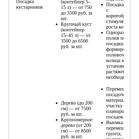
Посадка
(контейнер 5–
Посадка расте
кустарников
15 л) — от 750
с
до 3500 руб. за
корнеобразую
шт.
стимулятором
Крупный куст
роста корней
(контейнер
Одноразовый
15–45 л) — от
полив после
3500 до 6500
посадки,
руб. за шт.
формирование
поливочного
кольца и
установка
растяжек (при
необходимости
Перемещение
посадочного
материала по
Дерево (до 200
участку и
см) — от 7500
планирование
руб. за шт.
посадок
Крупномерное
Выемка и
дерево (от 200
перемещение
см) — от 8500
грунта,
руб. за шт.