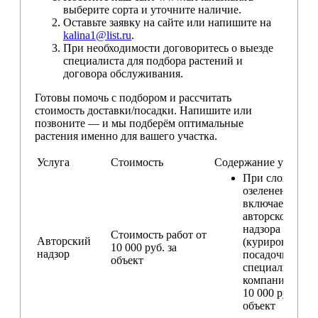
выберите сорта и уточните наличие.
Оставьте заявку на сайте или напишите на
kalina1@list.ru
.
При необходимости договоритесь о выезде
специалиста для подбора растений и
договора обслуживания.
Готовы помочь с подбором и рассчитать
стоимость доставки/посадки. Напишите или
позвоните — и мы подберём оптимальные
растения именно для вашего участка.
Услуга
Стоимость
Содержание услуги
При сложном
озеленении
включаем услу
авторского
надзора
Стоимость работ от
Авторский
(курирование
10 000 руб. за
надзор
посадочных ра
объект
специалистом
компании) — о
10 000 руб. за
объект