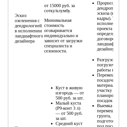
Прорисовка
от 15000 руб. за
дендроплана и
сотку/клумбу.
эскиза (видовы
Эскиз
кадры). Техник
Минимальная
озеленения с
исполнения
стоимость
дендрологией
проекта
оговаривается
в исполнении
определяется п
индивидуально и
ландшафтного
договорённост
зависит от загрузки
дизайнера
ландшафтным
специалиста и
дизайнером
сезонности.
Разгрузо-
погрузочные
работы на учас
Перемещение
посадочного
материала по
Куст в живую
участку и
изгородь — от
планирование
500 руб. за шт.
посадок
Малый куста
Выемка и
(Р9-конт 3 л)
перемещение
— от 500 руб.
грунта,
за шт.
подготовка ям
Средний куст
под посадку