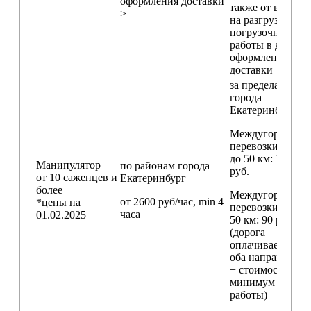
оформления доставки
также от времен
>
на разгрузо-
погрузочные
работы в день
оформления
доставки
за пределами
города
Екатеринбург
Междугородние
перевозки
до 50 км
: 18 000
Манипулятор
по районам
города
руб.
от 10 саженцев и
Екатеринбург
более
Междугородние
от 2600 руб/час, min 4
*цены на
перевозки
свыш
часа
01.02.2025
50 км
: 90 руб./км
(дорога
оплачивается в
оба направления
+ стоимость
минимум 4 часо
работы)