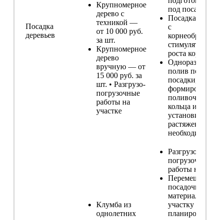
подготовка ям
Крупномерное
под посадку
дерево с
Посадка расте
техникой —
Посадка
с
от 10 000 руб.
деревьев
корнеобразую
за шт.
стимулятором
Крупномерное
роста корней
дерево
Одноразовый
вручную — от
полив после
15 000 руб. за
посадки,
шт. • Разгрузо-
формирование
погрузочные
поливочного
работы на
кольца и
участке
установка
растяжек (при
необходимости
Разгрузо-
погрузочные
работы на учас
Перемещение
посадочного
материала по
Клумба из
участку и
однолетних
планирование