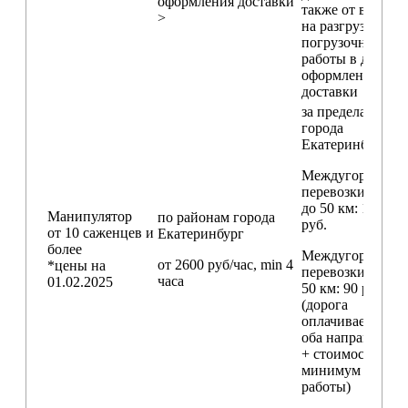
оформления доставки
также от времен
>
на разгрузо-
погрузочные
работы в день
оформления
доставки
за пределами
города
Екатеринбург
Междугородние
перевозки
до 50 км
: 18 000
Манипулятор
по районам
города
руб.
от 10 саженцев и
Екатеринбург
более
Междугородние
от 2600 руб/час, min 4
*цены на
перевозки
свыш
часа
01.02.2025
50 км
: 90 руб./км
(дорога
оплачивается в
оба направления
+ стоимость
минимум 4 часо
работы)