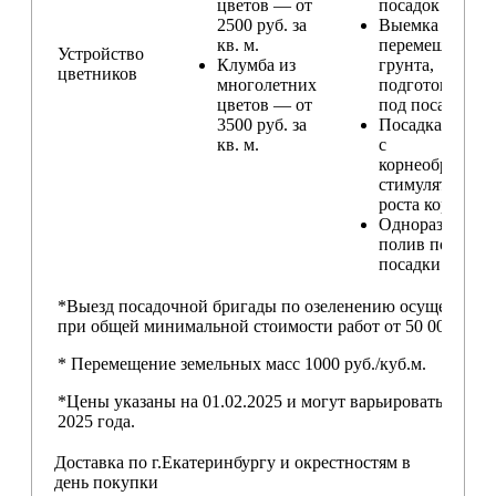
цветов — от
посадок
2500 руб. за
Выемка и
кв. м.
перемещение
Устройство
Клумба из
грунта,
цветников
многолетних
подготовка ям
цветов — от
под посадку
3500 руб. за
Посадка расте
кв. м.
с
корнеобразую
стимулятором
роста корней
Одноразовый
полив после
посадки
*Выезд посадочной бригады по озеленению осуществляе
при общей минимальной стоимости работ от 50 000,00 ру
* Перемещение земельных масс 1000 руб./куб.м.
*Цены указаны на 01.02.2025 и могут варьироваться пос
2025 года.
Доставка по г.Екатеринбургу и окрестностям в
день покупки