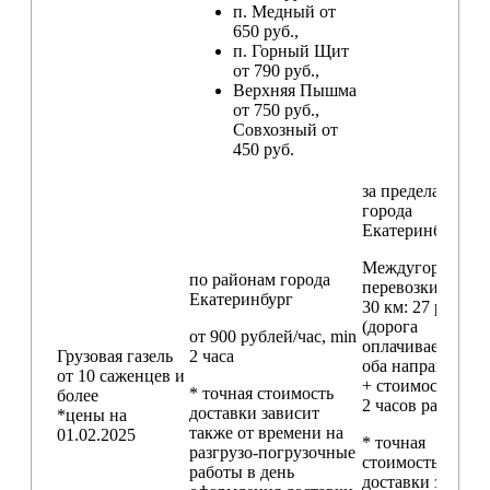
п. Медный от
650 руб.,
п. Горный Щит
от 790 руб.,
Верхняя Пышма
от 750 руб.,
Совхозный от
450 руб.
за пределами
города
Екатеринбург
Междугородние
по районам
города
перевозки
свыш
Екатеринбург
30 км
: 27 руб./км
(дорога
от 900 рублей/час, min
оплачивается в
Грузовая газель
2 часа
оба направления
от 10 саженцев и
+ стоимость min
* точная стоимость
более
2 часов работы)
доставки зависит
*цены на
также от времени на
01.02.2025
* точная
разгрузо-погрузочные
стоимость
работы в день
доставки зависи