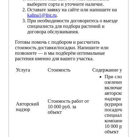
выберите сорта и уточните наличие.
Оставьте заявку на сайте или напишите на
kalina1@list.ru
.
При необходимости договоритесь о выезде
специалиста для подбора растений и
договора обслуживания.
Готовы помочь с подбором и рассчитать
стоимость доставки/посадки. Напишите или
позвоните — и мы подберём оптимальные
растения именно для вашего участка.
Услуга
Стоимость
Содержание услуги
При сложном
озеленении
включаем услу
авторского
надзора
Стоимость работ от
Авторский
(курирование
10 000 руб. за
надзор
посадочных ра
объект
специалистом
компании) — о
10 000 руб. за
объект