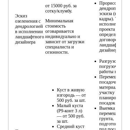
Прорисовка
от 15000 руб. за
дендроплана и
сотку/клумбу.
эскиза (видовы
Эскиз
кадры). Техник
Минимальная
озеленения с
исполнения
стоимость
дендрологией
проекта
оговаривается
в исполнении
определяется п
индивидуально и
ландшафтного
договорённост
зависит от загрузки
дизайнера
ландшафтным
специалиста и
дизайнером
сезонности.
Разгрузо-
погрузочные
работы на учас
Перемещение
посадочного
материала по
Куст в живую
участку и
изгородь — от
планирование
500 руб. за шт.
посадок
Малый куста
Выемка и
(Р9-конт 3 л)
перемещение
— от 500 руб.
грунта,
за шт.
подготовка ям
Средний куст
под посадку