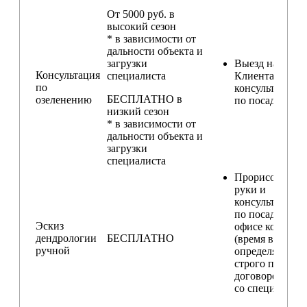
От 5000 руб. в
высокий сезон
* в зависимости от
дальности объекта и
загрузки
Выезд на участ
Консультация
специалиста
Клиента для
по
консультирова
БЕСПЛАТНО в
озеленению
по посадкам
низкий сезон
* в зависимости от
дальности объекта и
загрузки
специалиста
Прорисовка от
руки и
консультирова
по посадкам в
Эскиз
офисе компани
дендрологии
БЕСПЛАТНО
(время встречи
ручной
определяется
строго по
договоренност
со специалисто