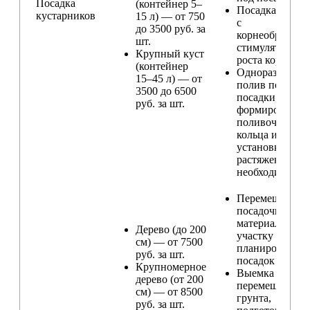
Посадка
(контейнер 5–
Посадка расте
кустарников
15 л) — от 750
с
до 3500 руб. за
корнеобразую
шт.
стимулятором
Крупный куст
роста корней
(контейнер
Одноразовый
15–45 л) — от
полив после
3500 до 6500
посадки,
руб. за шт.
формирование
поливочного
кольца и
установка
растяжек (при
необходимости
Перемещение
посадочного
материала по
Дерево (до 200
участку и
см) — от 7500
планирование
руб. за шт.
посадок
Крупномерное
Выемка и
дерево (от 200
перемещение
см) — от 8500
грунта,
руб. за шт.