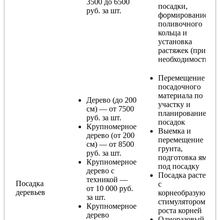
3500 до 6500
посадки,
руб. за шт.
формирование
поливочного
кольца и
установка
растяжек (при
необходимости)
Перемещение
посадочного
материала по
Дерево (до 200
участку и
см) — от 7500
планирование
руб. за шт.
посадок
Крупномерное
Выемка и
дерево (от 200
перемещение
см) — от 8500
грунта,
руб. за шт.
подготовка ямы
Крупномерное
под посадку
дерево с
Посадка растения
техникой —
Посадка
с
от 10 000 руб.
деревьев
корнеобразующи
за шт.
стимулятором
Крупномерное
роста корней
дерево
Одноразовый