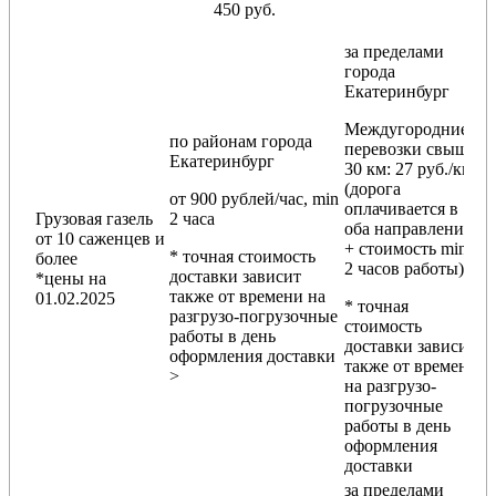
450 руб.
за пределами
города
Екатеринбург
Междугородние
по районам
города
перевозки
свыше
Екатеринбург
30 км
: 27 руб./км
(дорога
от 900 рублей/час, min
оплачивается в
Грузовая газель
2 часа
оба направления
от 10 саженцев и
+ стоимость min
* точная стоимость
более
2 часов работы)
доставки зависит
*цены на
также от времени на
01.02.2025
* точная
разгрузо-погрузочные
стоимость
работы в день
доставки зависит
оформления доставки
также от времени
>
на разгрузо-
погрузочные
работы в день
оформления
доставки
за пределами