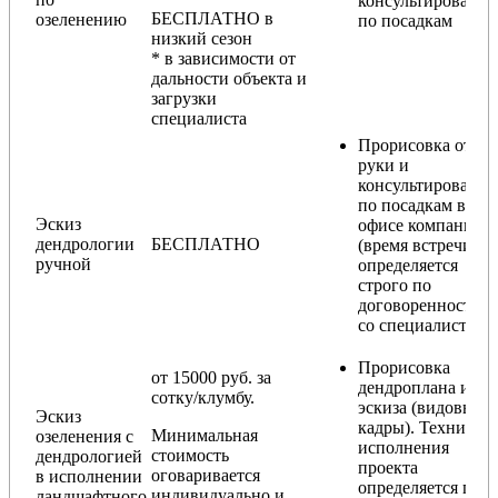
консультирования
БЕСПЛАТНО в
озеленению
по посадкам
низкий сезон
* в зависимости от
дальности объекта и
загрузки
специалиста
Прорисовка от
руки и
консультирование
по посадкам в
Эскиз
офисе компании
дендрологии
БЕСПЛАТНО
(время встречи
ручной
определяется
строго по
договоренности
со специалистом)
Прорисовка
от 15000 руб. за
дендроплана и
сотку/клумбу.
эскиза (видовые
Эскиз
кадры). Техника
Минимальная
озеленения с
исполнения
стоимость
дендрологией
проекта
оговаривается
в исполнении
определяется по
индивидуально и
ландшафтного