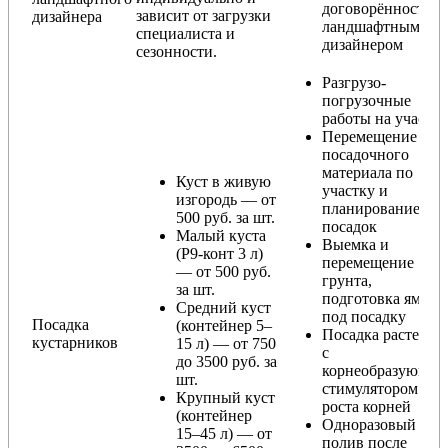
договорённости с
зависит от загрузки
дизайнера
ландшафтным
специалиста и
дизайнером
сезонности.
Разгрузо-
погрузочные
работы на участке
Перемещение
посадочного
материала по
Куст в живую
участку и
изгородь — от
планирование
500 руб. за шт.
посадок
Малый куста
Выемка и
(Р9-конт 3 л)
перемещение
— от 500 руб.
грунта,
за шт.
подготовка ямы
Средний куст
под посадку
Посадка
(контейнер 5–
Посадка растения
кустарников
15 л) — от 750
с
до 3500 руб. за
корнеобразующи
шт.
стимулятором
Крупный куст
роста корней
(контейнер
Одноразовый
15–45 л) — от
полив после