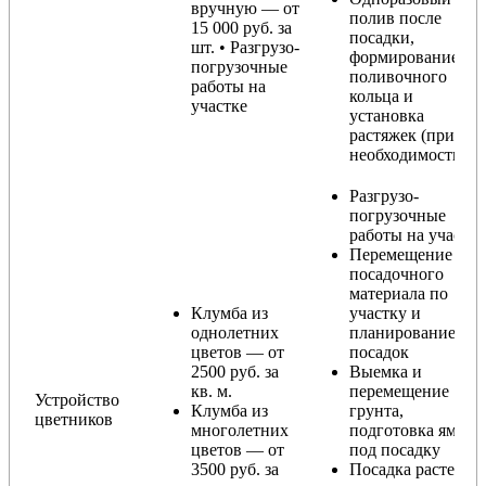
вручную — от
полив после
15 000 руб. за
посадки,
шт. • Разгрузо-
формирование
погрузочные
поливочного
работы на
кольца и
участке
установка
растяжек (при
необходимости)
Разгрузо-
погрузочные
работы на участке
Перемещение
посадочного
материала по
Клумба из
участку и
однолетних
планирование
цветов — от
посадок
2500 руб. за
Выемка и
кв. м.
перемещение
Устройство
Клумба из
грунта,
цветников
многолетних
подготовка ямы
цветов — от
под посадку
3500 руб. за
Посадка растений