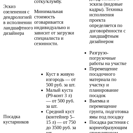
сотку/клумбу.
эскиза (видовые
Эскиз
кадры). Техника
Минимальная
озеленения с
исполнения
стоимость
дендрологией
проекта
оговаривается
в исполнении
определяется по
индивидуально и
ландшафтного
договорённости с
зависит от загрузки
дизайнера
ландшафтным
специалиста и
дизайнером
сезонности.
Разгрузо-
погрузочные
работы на участке
Перемещение
Куст в живую
посадочного
изгородь — от
материала по
500 руб. за шт.
участку и
Малый куста
планирование
(Р9-конт 3 л)
посадок
— от 500 руб.
Выемка и
за шт.
перемещение
Средний куст
грунта, подготовка
Посадка
(контейнер 5–
ямы под посадку
кустарников
15 л) — от 750
Посадка растения с
до 3500 руб. за
корнеобразующим
шт.
стимулятором