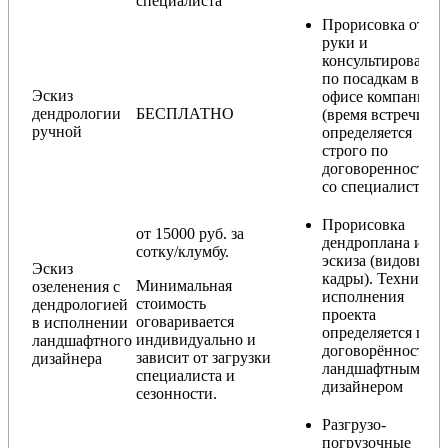
специалиста
Прорисовка от
руки и
консультирование
по посадкам в
Эскиз
офисе компании
дендрологии
БЕСПЛАТНО
(время встречи
ручной
определяется
строго по
договоренности
со специалистом)
Прорисовка
от 15000 руб. за
дендроплана и
сотку/клумбу.
эскиза (видовые
Эскиз
кадры). Техника
Минимальная
озеленения с
исполнения
стоимость
дендрологией
проекта
оговаривается
в исполнении
определяется по
индивидуально и
ландшафтного
договорённости с
зависит от загрузки
дизайнера
ландшафтным
специалиста и
дизайнером
сезонности.
Разгрузо-
погрузочные