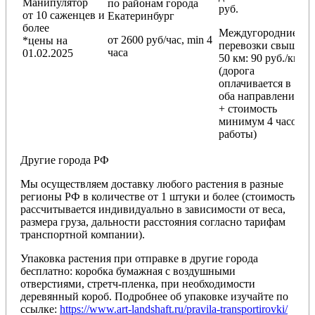
Манипулятор
по районам
города
руб.
от 10 саженцев и
Екатеринбург
более
Междугородние
от 2600 руб/час, min 4
*цены на
перевозки
свыше
часа
01.02.2025
50 км
: 90 руб./км
(дорога
оплачивается в
оба направления
+ стоимость
минимум 4 часов
работы)
Другие города РФ
Мы осуществляем доставку любого растения в разные
регионы РФ в количестве от 1 штуки и более (стоимость
рассчитывается индивидуально в зависимости от веса,
размера груза, дальности расстояния согласно тарифам
транспортной компании).
Упаковка растения при отправке в другие города
бесплатно: коробка бумажная с воздушными
отверстиями, стретч-пленка, при необходимости
деревянный короб. Подробнее об упаковке изучайте по
ссылке:
https://www.art-landshaft.ru/pravila-transportirovki/