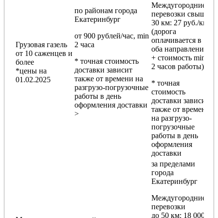
Междугородние
по районам
города
перевозки
свыше
Екатеринбург
30 км
: 27 руб./км
(дорога
от 900 рублей/час, min
оплачивается в
Грузовая газель
2 часа
оба направления
от 10 саженцев и
+ стоимость min
* точная стоимость
более
2 часов работы)
доставки зависит
*цены на
также от времени на
01.02.2025
* точная
разгрузо-погрузочные
стоимость
работы в день
доставки зависит
оформления доставки
также от времени
>
на разгрузо-
погрузочные
работы в день
оформления
доставки
за пределами
города
Екатеринбург
Междугородние
перевозки
до 50 км
: 18 000