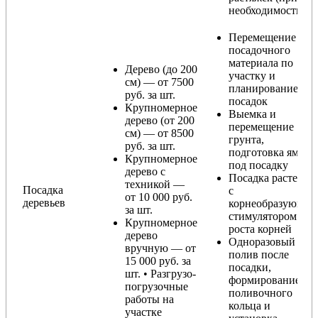
необходимости)
Перемещение
посадочного
материала по
Дерево (до 200
участку и
см) — от 7500
планирование
руб. за шт.
посадок
Крупномерное
Выемка и
дерево (от 200
перемещение
см) — от 8500
грунта,
руб. за шт.
подготовка ямы
Крупномерное
под посадку
дерево с
Посадка растения
техникой —
Посадка
с
от 10 000 руб.
деревьев
корнеобразующи
за шт.
стимулятором
Крупномерное
роста корней
дерево
Одноразовый
вручную — от
полив после
15 000 руб. за
посадки,
шт. • Разгрузо-
формирование
погрузочные
поливочного
работы на
кольца и
участке