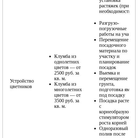
установка
растяжек (при
необходимости)
Разгрузо-
погрузочные
работы на участке
Перемещение
посадочного
материала по
Клумба из
участку и
однолетних
планирование
цветов — от
посадок
2500 руб. за
Выемка и
кв. м.
перемещение
Устройство
Клумба из
грунта,
цветников
многолетних
подготовка ямы
цветов — от
под посадку
3500 руб. за
Посадка растений
кв. м.
с
корнеобразующи
стимулятором
роста корней
Одноразовый
полив после