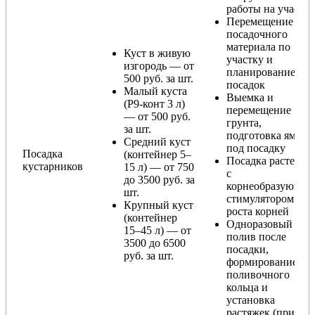
работы на участке
Перемещение
посадочного
материала по
Куст в живую
участку и
изгородь — от
планирование
500 руб. за шт.
посадок
Малый куста
Выемка и
(Р9-конт 3 л)
перемещение
— от 500 руб.
грунта,
за шт.
подготовка ямы
Средний куст
под посадку
Посадка
(контейнер 5–
Посадка растения
кустарников
15 л) — от 750
с
до 3500 руб. за
корнеобразующи
шт.
стимулятором
Крупный куст
роста корней
(контейнер
Одноразовый
15–45 л) — от
полив после
3500 до 6500
посадки,
руб. за шт.
формирование
поливочного
кольца и
установка
растяжек (при