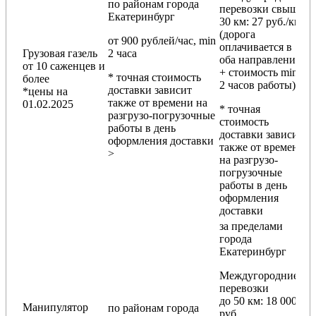
по районам
города
перевозки
свыше
Екатеринбург
30 км
: 27 руб./км
(дорога
от 900 рублей/час, min
оплачивается в
Грузовая газель
2 часа
оба направления
от 10 саженцев и
+ стоимость min
* точная стоимость
более
2 часов работы)
доставки зависит
*цены на
также от времени на
01.02.2025
* точная
разгрузо-погрузочные
стоимость
работы в день
доставки зависит
оформления доставки
также от времени
>
на разгрузо-
погрузочные
работы в день
оформления
доставки
за пределами
города
Екатеринбург
Междугородние
перевозки
до 50 км
: 18 000
Манипулятор
по районам
города
руб.