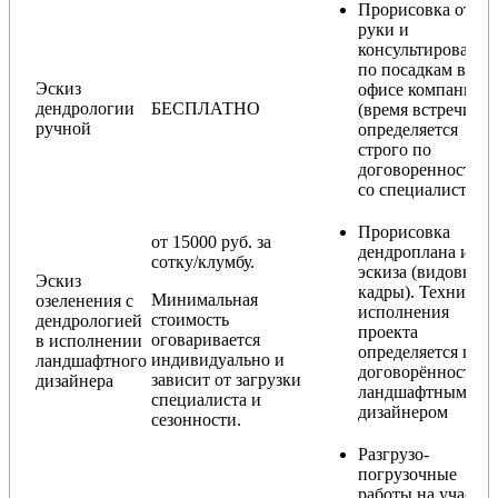
Прорисовка от
руки и
консультирование
по посадкам в
Эскиз
офисе компании
дендрологии
БЕСПЛАТНО
(время встречи
ручной
определяется
строго по
договоренности
со специалистом)
Прорисовка
от 15000 руб. за
дендроплана и
сотку/клумбу.
эскиза (видовые
Эскиз
кадры). Техника
Минимальная
озеленения с
исполнения
стоимость
дендрологией
проекта
оговаривается
в исполнении
определяется по
индивидуально и
ландшафтного
договорённости с
зависит от загрузки
дизайнера
ландшафтным
специалиста и
дизайнером
сезонности.
Разгрузо-
погрузочные
работы на участке