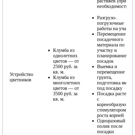
растяжек (при
необходимости)
Разгрузо-
погрузочные
работы на участке
Перемещение
посадочного
материала по
Клумба из
участку и
однолетних
планирование
цветов — от
посадок
2500 руб. за
Выемка и
кв. м.
перемещение
Устройство
Клумба из
грунта,
цветников
многолетних
подготовка ямы
цветов — от
под посадку
3500 руб. за
Посадка растений
кв. м.
с
корнеобразующи
стимулятором
роста корней
Одноразовый
полив после
посадки