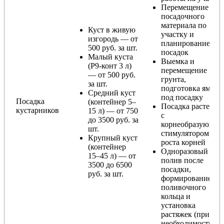
Перемещение
посадочного
материала по
Куст в живую
участку и
изгородь — от
планирование
500 руб. за шт.
посадок
Малый куста
Выемка и
(Р9-конт 3 л)
перемещение
— от 500 руб.
грунта,
за шт.
подготовка ямы
Средний куст
под посадку
Посадка
(контейнер 5–
Посадка растения
кустарников
15 л) — от 750
с
до 3500 руб. за
корнеобразующи
шт.
стимулятором
Крупный куст
роста корней
(контейнер
Одноразовый
15–45 л) — от
полив после
3500 до 6500
посадки,
руб. за шт.
формирование
поливочного
кольца и
установка
растяжек (при
необходимости)