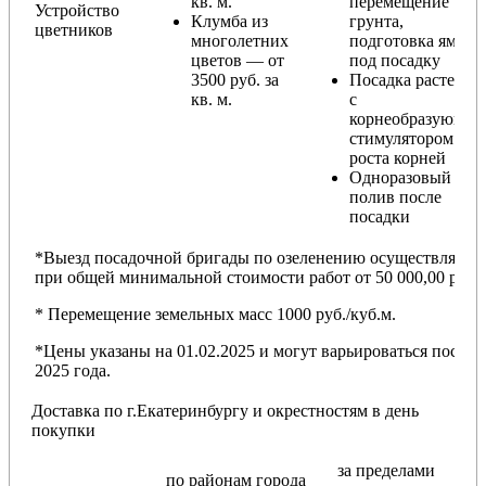
кв. м.
перемещение
Устройство
Клумба из
грунта,
цветников
многолетних
подготовка ямы
цветов — от
под посадку
3500 руб. за
Посадка растений
кв. м.
с
корнеобразующи
стимулятором
роста корней
Одноразовый
полив после
посадки
*Выезд посадочной бригады по озеленению осуществляется
при общей минимальной стоимости работ от 50 000,00 руб.
* Перемещение земельных масс 1000 руб./куб.м.
*Цены указаны на 01.02.2025 и могут варьироваться после
2025 года.
Доставка по г.Екатеринбургу и окрестностям в день
покупки
за пределами
по районам
города