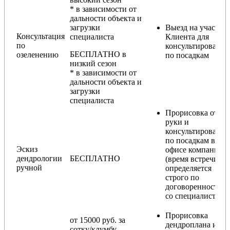
* в зависимости от
дальности объекта и
загрузки
Выезд на участок
Консультация
специалиста
Клиента для
по
консультирования
БЕСПЛАТНО в
озеленению
по посадкам
низкий сезон
* в зависимости от
дальности объекта и
загрузки
специалиста
Прорисовка от
руки и
консультирование
по посадкам в
Эскиз
офисе компании
дендрологии
БЕСПЛАТНО
(время встречи
ручной
определяется
строго по
договоренности
со специалистом)
Прорисовка
от 15000 руб. за
дендроплана и
сотку/клумбу.