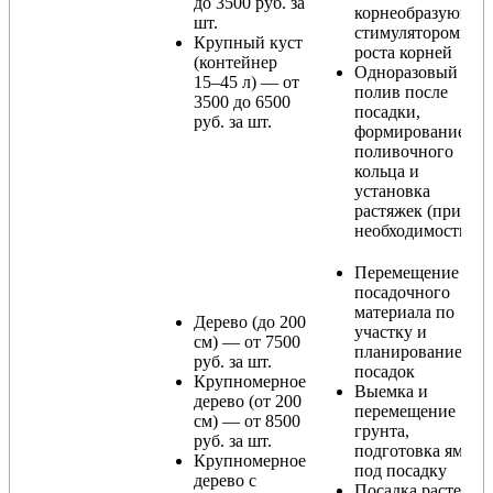
до 3500 руб. за
корнеобразующи
шт.
стимулятором
Крупный куст
роста корней
(контейнер
Одноразовый
15–45 л) — от
полив после
3500 до 6500
посадки,
руб. за шт.
формирование
поливочного
кольца и
установка
растяжек (при
необходимости)
Перемещение
посадочного
материала по
Дерево (до 200
участку и
см) — от 7500
планирование
руб. за шт.
посадок
Крупномерное
Выемка и
дерево (от 200
перемещение
см) — от 8500
грунта,
руб. за шт.
подготовка ямы
Крупномерное
под посадку
дерево с
Посадка растения