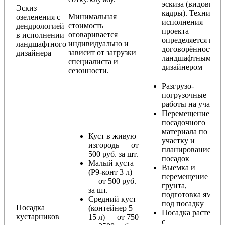
эскиза (видовые
Эскиз
кадры). Техника
Минимальная
озеленения с
исполнения
стоимость
дендрологией
проекта
оговаривается
в исполнении
определяется по
индивидуально и
ландшафтного
договорённости с
зависит от загрузки
дизайнера
ландшафтным
специалиста и
дизайнером
сезонности.
Разгрузо-
погрузочные
работы на участке
Перемещение
посадочного
материала по
Куст в живую
участку и
изгородь — от
планирование
500 руб. за шт.
посадок
Малый куста
Выемка и
(Р9-конт 3 л)
перемещение
— от 500 руб.
грунта,
за шт.
подготовка ямы
Средний куст
под посадку
Посадка
(контейнер 5–
Посадка растения
кустарников
15 л) — от 750
с