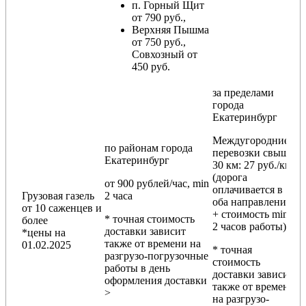
п. Горный Щит
от 790 руб.,
Верхняя Пышма
от 750 руб.,
Совхозный от
450 руб.
за пределами
города
Екатеринбург
Междугородние
по районам
города
перевозки
свыше
Екатеринбург
30 км
: 27 руб./км
(дорога
от 900 рублей/час, min
оплачивается в
Грузовая газель
2 часа
оба направления
от 10 саженцев и
+ стоимость min
* точная стоимость
более
2 часов работы)
доставки зависит
*цены на
также от времени на
01.02.2025
* точная
разгрузо-погрузочные
стоимость
работы в день
доставки зависит
оформления доставки
также от времени
>
на разгрузо-