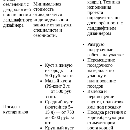
кадры). Техника
Минимальная
озеленения с
исполнения
стоимость
дендрологией
проекта
оговаривается
в исполнении
определяется по
индивидуально и
ландшафтного
договорённости с
зависит от загрузки
дизайнера
ландшафтным
специалиста и
дизайнером
сезонности.
Разгрузо-
погрузочные
работы на участке
Перемещение
Куст в живую
посадочного
изгородь — от
материала по
500 руб. за шт.
участку и
Малый куста
планирование
(Р9-конт 3 л)
посадок
— от 500 руб.
Выемка и
за шт.
перемещение
Средний куст
грунта, подготовка
Посадка
(контейнер 5–
ямы под посадку
кустарников
15 л) — от 750
Посадка растения с
до 3500 руб. за
корнеобразующим
шт.
стимулятором
Крупный куст
роста корней