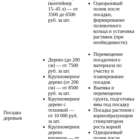
(контейнер
Одноразовый
15–45 л) — от
полив после
3500 до 6500
посадки,
руб. за шт.
формирование
поливочного
кольца и установка
растяжек (при
необходимости)
Перемещение
Дерево (до 200
посадочного
см) — от 7500
материала по
руб. за шт.
участку и
Крупномерное
планирование
дерево (от 200
посадок
см) — от 8500
Выемка и
руб. за шт.
перемещение
Крупномерное
грунта, подготовка
дерево с
ямы под посадку
техникой —
Посадка растения с
Посадка
от 10 000 руб.
корнеобразующим
деревьев
за шт.
стимулятором
Крупномерное
роста корней
дерево
Одноразовый
вручную — от
полив после