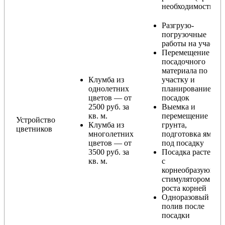
необходимости)
Разгрузо-
погрузочные
работы на участке
Перемещение
посадочного
материала по
Клумба из
участку и
однолетних
планирование
цветов — от
посадок
2500 руб. за
Выемка и
кв. м.
перемещение
Устройство
Клумба из
грунта,
цветников
многолетних
подготовка ямы
цветов — от
под посадку
3500 руб. за
Посадка растений
кв. м.
с
корнеобразующи
стимулятором
роста корней
Одноразовый
полив после
посадки