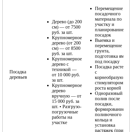
Перемещение
посадочного
материала по
Дерево (до 200
участку и
см) — от 7500
планирование
руб. за шт.
посадок
Крупномерное
Выемка и
дерево (от 200
перемещение
см) — от 8500
грунта,
руб. за шт.
подготовка ямы
Крупномерное
под посадку
дерево с
Посадка растения
техникой —
Посадка
с
от 10 000 руб.
деревьев
корнеобразующи
за шт.
стимулятором
Крупномерное
роста корней
дерево
Одноразовый
вручную — от
полив после
15 000 руб. за
посадки,
шт. • Разгрузо-
формирование
погрузочные
поливочного
работы на
кольца и
участке
установка
растяжек (при