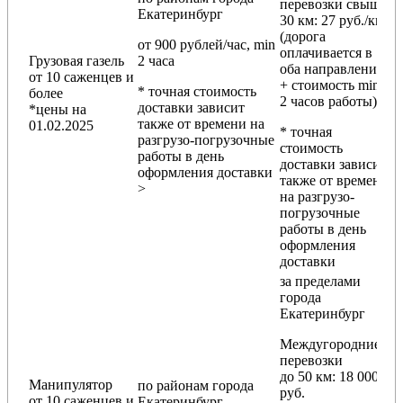
перевозки
свыше
Екатеринбург
30 км
: 27 руб./км
(дорога
от 900 рублей/час, min
оплачивается в
Грузовая газель
2 часа
оба направления
от 10 саженцев и
+ стоимость min
* точная стоимость
более
2 часов работы)
доставки зависит
*цены на
также от времени на
01.02.2025
* точная
разгрузо-погрузочные
стоимость
работы в день
доставки зависит
оформления доставки
также от времени
>
на разгрузо-
погрузочные
работы в день
оформления
доставки
за пределами
города
Екатеринбург
Междугородние
перевозки
до 50 км
: 18 000
Манипулятор
по районам
города
руб.
от 10 саженцев и
Екатеринбург