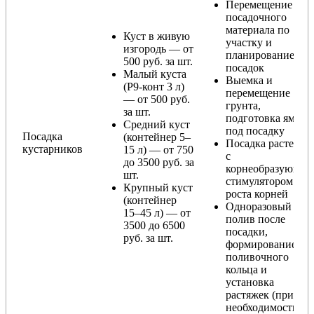
Перемещение
посадочного
материала по
Куст в живую
участку и
изгородь — от
планирование
500 руб. за шт.
посадок
Малый куста
Выемка и
(Р9-конт 3 л)
перемещение
— от 500 руб.
грунта,
за шт.
подготовка ямы
Средний куст
под посадку
Посадка
(контейнер 5–
Посадка растения
кустарников
15 л) — от 750
с
до 3500 руб. за
корнеобразующи
шт.
стимулятором
Крупный куст
роста корней
(контейнер
Одноразовый
15–45 л) — от
полив после
3500 до 6500
посадки,
руб. за шт.
формирование
поливочного
кольца и
установка
растяжек (при
необходимости)