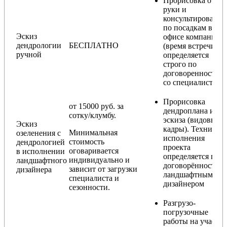
Прорисовка от
руки и
консультирование
по посадкам в
Эскиз
офисе компании
дендрологии
БЕСПЛАТНО
(время встречи
ручной
определяется
строго по
договоренности
со специалистом)
Прорисовка
от 15000 руб. за
дендроплана и
сотку/клумбу.
эскиза (видовые
Эскиз
кадры). Техника
Минимальная
озеленения с
исполнения
стоимость
дендрологией
проекта
оговаривается
в исполнении
определяется по
индивидуально и
ландшафтного
договорённости с
зависит от загрузки
дизайнера
ландшафтным
специалиста и
дизайнером
сезонности.
Разгрузо-
погрузочные
работы на участке