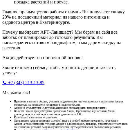
посадка растений и прочее.
Главное преимущество работы с нами -
Вы получаете
скидку
20% на посадочный материал
из нашего питомника и
садового центра в Екатеринбурге.
Почему выбирают АРТ-Ландшафт?
Мы берем на себя все
заботы: от планировки до готового результата. Вы
наслаждаетесь готовым ландшафтом, а мы дарим скидку на
растения.
Акция действует на
постоянной основе!
Звоните прямо сейчас, чтобы уточнить детали и заказать
услугу:
📞 +7 (343) 213-13-85
Мы ждем вас!
Принимая участие в Акции, участник подтверждает, что ознакомился с правилами Акции,
полностью их понимает и принимает в полном объеме.
Акция не суммируется с другими акциями и специальными предложениями.
Во всем, что не предусмотрено правилами Акции, Организатор и участники Акции
руководствуются действующим законодательством РФ.
Количество участников ограничено.
Организатор Акции оставляет за собой право в любой момент прекратить проведение
Акции, а также изменить условия Акции в одностороннем порядке. Уведомление участников
об изменении условий Акции осуществляется путем размещения обновленной редакции