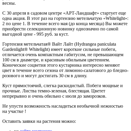
весны.
С 30 апреля в садовом центре «АРТ-Ландшафт» стартует еще
одна акция. В этот раз на гортензию метельчатую «Whitelight»:
2 по цене 1. В течение всего мая (до конца месяца) Вы можете
приобрести селекционную новинку однозначно по самой
выгодной цене - 995 руб. за куст.
Гортензия метельчатая® Вайт Лайт (Hydrangea paniculata
Gardenlight® Whitelight) имеет короткие сильные побеги,
отличается очень компактным габитусом, не превышающем
100 см в диаметре, и красивым обильным цветением.
Конические соцветия этого кустарника интересно меняют
цвет в течение всего сезона от лимонно-салатового до бледно-
розового и могут достигать 30 см в длину.
Куст прямостоячий, слегка раскидистый. Побеги мощные и
прочные. Листва темно-зеленая, блестящая. Цветет
непрерывно и очень обильно с июля до заморозков.
Не упусти возможность насладиться необычной нежностью
на участке !
Оставить заявки на растения можно: