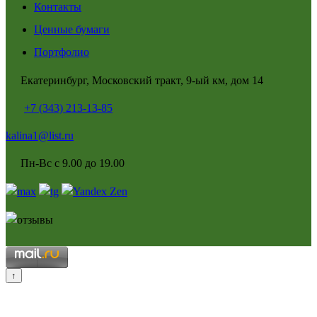
Контакты
Ценные бумаги
Портфолио
Екатеринбург, Московский тракт, 9-ый км, дом 14
+7 (343) 213-13-85
kalina1@list.ru
Пн-Вс с 9.00 до 19.00
↑