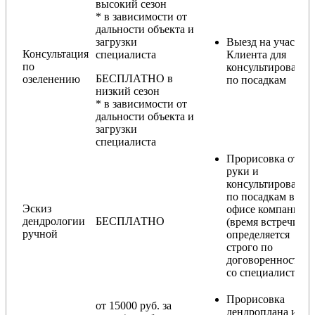
высокий сезон
* в зависимости от
дальности объекта и
загрузки
Выезд на участок
Консультация
специалиста
Клиента для
по
консультирования
БЕСПЛАТНО в
озеленению
по посадкам
низкий сезон
* в зависимости от
дальности объекта и
загрузки
специалиста
Прорисовка от
руки и
консультирование
по посадкам в
Эскиз
офисе компании
дендрологии
БЕСПЛАТНО
(время встречи
ручной
определяется
строго по
договоренности
со специалистом)
Прорисовка
от 15000 руб. за
дендроплана и