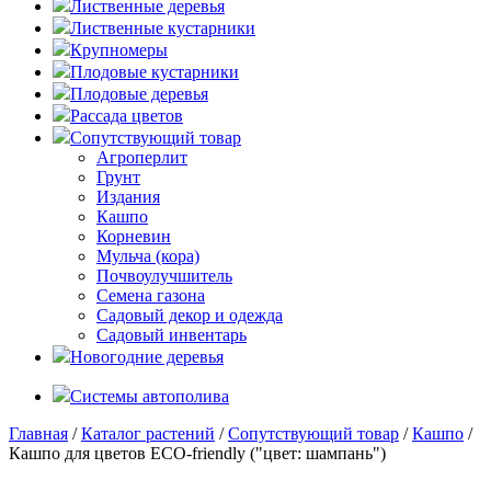
Лиственные деревья
Лиственные кустарники
Крупномеры
Плодовые кустарники
Плодовые деревья
Рассада цветов
Сопутствующий товар
Агроперлит
Грунт
Издания
Кашпо
Корневин
Мульча (кора)
Почвоулучшитель
Семена газона
Садовый декор и одежда
Садовый инвентарь
Новогодние деревья
Системы автополива
Главная
/
Каталог растений
/
Сопутствующий товар
/
Кашпо
/
Кашпо для цветов ECO-friendly ("цвет: шампань")