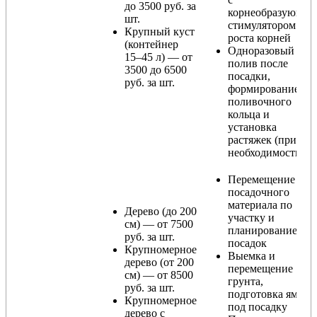
до 3500 руб. за
корнеобразующи
шт.
стимулятором
Крупный куст
роста корней
(контейнер
Одноразовый
15–45 л) — от
полив после
3500 до 6500
посадки,
руб. за шт.
формирование
поливочного
кольца и
установка
растяжек (при
необходимости)
Перемещение
посадочного
материала по
Дерево (до 200
участку и
см) — от 7500
планирование
руб. за шт.
посадок
Крупномерное
Выемка и
дерево (от 200
перемещение
см) — от 8500
грунта,
руб. за шт.
подготовка ямы
Крупномерное
под посадку
дерево с