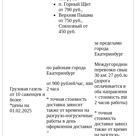
п. Горный Щит
от 790 руб.,
Верхняя Пышма
от 750 руб.,
Совхозный от
450 руб.
за пределами
города
Екатеринбург
Междугородние
по районам
города
перевозки
свыше
Екатеринбург
30 км
: 27 руб./км
(дорога
от 900 рублей/час, min
оплачивается в
Грузовая газель
2 часа
оба направления
от 10 саженцев и
+ стоимость min
* точная стоимость
более
2 часов работы)
доставки зависит
*цены на
также от времени на
01.02.2025
* точная
разгрузо-погрузочные
стоимость
работы в день
доставки зависит
оформления доставки
также от времени
>
на разгрузо-