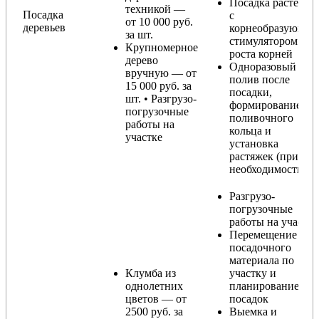
Посадка растения
техникой —
Посадка
с
от 10 000 руб.
деревьев
корнеобразующи
за шт.
стимулятором
Крупномерное
роста корней
дерево
Одноразовый
вручную — от
полив после
15 000 руб. за
посадки,
шт. • Разгрузо-
формирование
погрузочные
поливочного
работы на
кольца и
участке
установка
растяжек (при
необходимости)
Разгрузо-
погрузочные
работы на участке
Перемещение
посадочного
материала по
Клумба из
участку и
однолетних
планирование
цветов — от
посадок
2500 руб. за
Выемка и